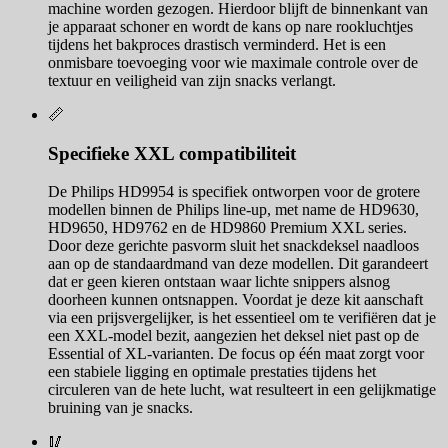
machine worden gezogen. Hierdoor blijft de binnenkant van
je apparaat schoner en wordt de kans op nare rookluchtjes
tijdens het bakproces drastisch verminderd. Het is een
onmisbare toevoeging voor wie maximale controle over de
textuur en veiligheid van zijn snacks verlangt.
📏
Specifieke XXL compatibiliteit
De Philips HD9954 is specifiek ontworpen voor de grotere
modellen binnen de Philips line-up, met name de HD9630,
HD9650, HD9762 en de HD9860 Premium XXL series.
Door deze gerichte pasvorm sluit het snackdeksel naadloos
aan op de standaardmand van deze modellen. Dit garandeert
dat er geen kieren ontstaan waar lichte snippers alsnog
doorheen kunnen ontsnappen. Voordat je deze kit aanschaft
via een prijsvergelijker, is het essentieel om te verifiëren dat je
een XXL-model bezit, aangezien het deksel niet past op de
Essential of XL-varianten. De focus op één maat zorgt voor
een stabiele ligging en optimale prestaties tijdens het
circuleren van de hete lucht, wat resulteert in een gelijkmatige
bruining van je snacks.
🥢