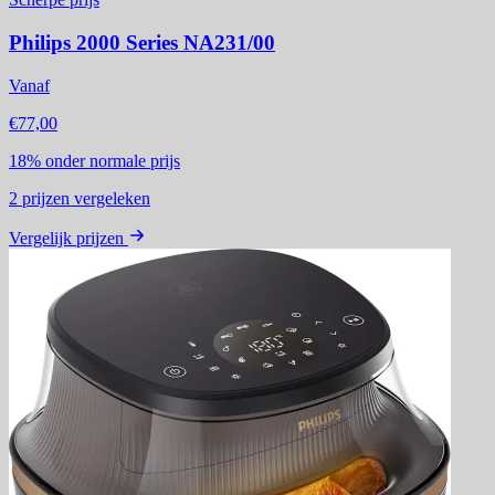
Philips 2000 Series NA231/00
Vanaf
€77,00
18%
onder normale prijs
2
prijzen vergeleken
Vergelijk prijzen