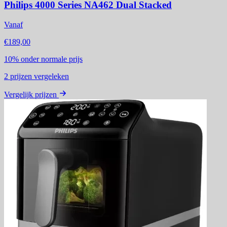
Philips 4000 Series NA462 Dual Stacked
Vanaf
€189,00
10%
onder normale prijs
2
prijzen vergeleken
Vergelijk prijzen