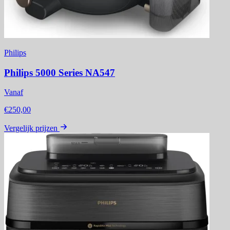
Philips
Philips 5000 Series NA547
Vanaf
€250,00
Vergelijk prijzen