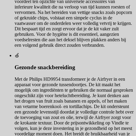
voordeel ten opzichte van universele accessoires van
inferieure kwaliteit die na verloop van tijd kunnen roesten of
vervormen. Na het bereiden van vettige snacks zoals popcorn
of gekruide chips, volstaat een simpele cyclus in de
vaatwasser om de onderdelen weer volledig vetvrij te krijgen.
Dit bespaart tijd en zorgt ervoor dat je de kit vaker zult
gebruiken. Voor de hygiëne is dit essentieel, aangezien
voedselresten die aan het deksel blijven plakken anders bij
een volgend gebruik direct zouden verbranden.
🍏
Gezonde snackbereiding
Met de Philips HD9954 transformeer je de Airfryer in een
apparaat voor gezonde tussendoortjes. De kit maakt het
mogelijk om ingrediënten te gebruiken die normaal gesproken
ongeschikt zijn voor heteluchtbereiding. Je kunt denken aan
het drogen van fruit zoals bananen en appels, of het maken
van vetarme boerenkool- en tortillachips. De kit ondersteunt
een gezonde levensstijl doordat je volledige controle hebt over
de toevoeging van zout en olie, terwijl de Airfryer zorgt voor
de krokante textuur. Door de prijsontwikkeling op Vindle te
volgen, kun je deze investering in je gezondheid op het meest
voordelige moment doen. Het breidt de bruikbaarheid van je