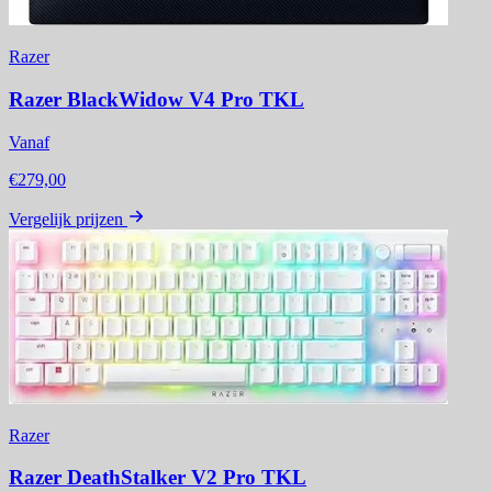
Razer
Razer BlackWidow V4 Pro TKL
Vanaf
€279,00
Vergelijk prijzen
Razer
Razer DeathStalker V2 Pro TKL