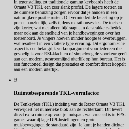
In tegenstelling tot traditionele gaming keyboards heeft de
Ornata V3 TKL een zeer slank profiel. De lagere toetsen en
de dunnere behuizing zorgen ervoor dat je handen in een
natuurlijkere positie rusten. Dit vermindert de belasting op je
polsen aanzienlijk, zelfs tijdens marathonsessies. De toetsen
zijn korter, wat niet alleen bijdraagt aan de strakke esthetiek,
maar ook aan de snelheid van je handbewegingen over het
toetsenbord. Je vingers hoeven minder hoogte te overbruggen,
wat resulteert in een vlottere type-ervaring. Dit ergonomische
aspect is een belangrijk verkoopargument voor iedereen die
gevoelig is voor RSI-klachten of simpelweg de voorkeur geeft
aan een modern, gestroomlijnd uiterlijk op hun bureau. Het is
een functioneel design dat prestaties en comfort direct koppelt
aan een modern uiterlijk.
🖱️
Ruimtebesparende TKL-vormfactor
De Tenkeyless (TKL) indeling van de Razer Ornata V3 TKL
verwijdert het numerieke blok aan de rechterkant. Dit levert
direct extra ruimte op voor je muispad, wat cruciaal is in FPS-
games waarbij lage DPI-instellingen en grote
muisbewegingen de standaard zijn. Je kunt je handen dichter