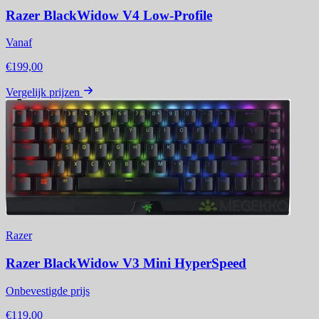
Razer BlackWidow V4 Low-Profile
Vanaf
€199,00
Vergelijk prijzen
Razer
Razer BlackWidow V3 Mini HyperSpeed
Onbevestigde prijs
€119,00