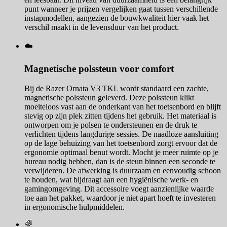
punt wanneer je prijzen vergelijken gaat tussen verschillende
instapmodellen, aangezien de bouwkwaliteit hier vaak het
verschil maakt in de levensduur van het product.
☁️
Magnetische polssteun voor comfort
Bij de Razer Ornata V3 TKL wordt standaard een zachte,
magnetische polssteun geleverd. Deze polssteun klikt
moeiteloos vast aan de onderkant van het toetsenbord en blijft
stevig op zijn plek zitten tijdens het gebruik. Het materiaal is
ontworpen om je polsen te ondersteunen en de druk te
verlichten tijdens langdurige sessies. De naadloze aansluiting
op de lage behuizing van het toetsenbord zorgt ervoor dat de
ergonomie optimaal benut wordt. Mocht je meer ruimte op je
bureau nodig hebben, dan is de steun binnen een seconde te
verwijderen. De afwerking is duurzaam en eenvoudig schoon
te houden, wat bijdraagt aan een hygiënische werk- en
gamingomgeving. Dit accessoire voegt aanzienlijke waarde
toe aan het pakket, waardoor je niet apart hoeft te investeren
in ergonomische hulpmiddelen.
🌈