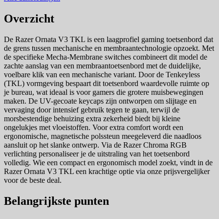
Overzicht
De Razer Ornata V3 TKL is een laagprofiel gaming toetsenbord dat
de grens tussen mechanische en membraantechnologie opzoekt. Met
de specifieke Mecha-Membrane switches combineert dit model de
zachte aanslag van een membraantoetsenbord met de duidelijke,
voelbare klik van een mechanische variant. Door de Tenkeyless
(TKL) vormgeving bespaart dit toetsenbord waardevolle ruimte op
je bureau, wat ideaal is voor gamers die grotere muisbewegingen
maken. De UV-gecoate keycaps zijn ontworpen om slijtage en
vervaging door intensief gebruik tegen te gaan, terwijl de
morsbestendige behuizing extra zekerheid biedt bij kleine
ongelukjes met vloeistoffen. Voor extra comfort wordt een
ergonomische, magnetische polssteun meegeleverd die naadloos
aansluit op het slanke ontwerp. Via de Razer Chroma RGB
verlichting personaliseer je de uitstraling van het toetsenbord
volledig. Wie een compact en ergonomisch model zoekt, vindt in de
Razer Ornata V3 TKL een krachtige optie via onze prijsvergelijker
voor de beste deal.
Belangrijkste punten