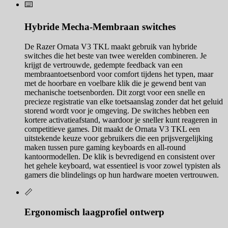
⌨️
Hybride Mecha-Membraan switches
De Razer Ornata V3 TKL maakt gebruik van hybride
switches die het beste van twee werelden combineren. Je
krijgt de vertrouwde, gedempte feedback van een
membraantoetsenbord voor comfort tijdens het typen, maar
met de hoorbare en voelbare klik die je gewend bent van
mechanische toetsenborden. Dit zorgt voor een snelle en
precieze registratie van elke toetsaanslag zonder dat het geluid
storend wordt voor je omgeving. De switches hebben een
kortere activatieafstand, waardoor je sneller kunt reageren in
competitieve games. Dit maakt de Ornata V3 TKL een
uitstekende keuze voor gebruikers die een prijsvergelijking
maken tussen pure gaming keyboards en all-round
kantoormodellen. De klik is bevredigend en consistent over
het gehele keyboard, wat essentieel is voor zowel typisten als
gamers die blindelings op hun hardware moeten vertrouwen.
📏
Ergonomisch laagprofiel ontwerp