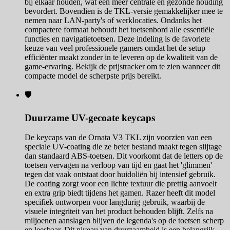
bij elkaar houden, wat een meer centrale en gezonde houding
bevordert. Bovendien is de TKL-versie gemakkelijker mee te
nemen naar LAN-party's of werklocaties. Ondanks het
compactere formaat behoudt het toetsenbord alle essentiële
functies en navigatietoetsen. Deze indeling is de favoriete
keuze van veel professionele gamers omdat het de setup
efficiënter maakt zonder in te leveren op de kwaliteit van de
game-ervaring. Bekijk de prijstracker om te zien wanneer dit
compacte model de scherpste prijs bereikt.
🛡️
Duurzame UV-gecoate keycaps
De keycaps van de Ornata V3 TKL zijn voorzien van een
speciale UV-coating die ze beter bestand maakt tegen slijtage
dan standaard ABS-toetsen. Dit voorkomt dat de letters op de
toetsen vervagen na verloop van tijd en gaat het 'glimmen'
tegen dat vaak ontstaat door huidoliën bij intensief gebruik.
De coating zorgt voor een lichte textuur die prettig aanvoelt
en extra grip biedt tijdens het gamen. Razer heeft dit model
specifiek ontworpen voor langdurig gebruik, waarbij de
visuele integriteit van het product behouden blijft. Zelfs na
miljoenen aanslagen blijven de legenda's op de toetsen scherp
en leesbaar. Dit niveau van duurzaamheid is een belangrijk