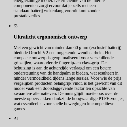
energiezuinige model. De efficiëntie van de interne
componenten zorgt ervoor dat je zelfs met een
standaardbatterij wekenlang vooruit kunt zonder
prestatieverlies.
⚖️
Ultralicht ergonomisch ontwerp
Met een gewicht van minder dan 60 gram (exclusief batterij)
biedt de Orochi V2 een ongekende wendbaarheid. Het
compacte ontwerp is geoptimaliseerd voor verschillende
gripstijlen, waaronder de fingertip- en claw-grip. De
behuizing is aan de achterzijde verlaagd om een betere
ondersteuning van de handpalm te bieden, wat resulteert in
minder vermoeidheid tijdens lange sessies. Voor wie de prijs
vergelijken producten belangrijk vindt, is het gewicht van dit
model vaak een doorslaggevende factor ten opzichte van
zwaardere alternatieven. De muis glijdt moeiteloos over de
meeste oppervlakken dankzij de hoogwaardige PTFE-voetjes,
wat essentieel is voor snelle bewegingen in competitieve
games.
💶