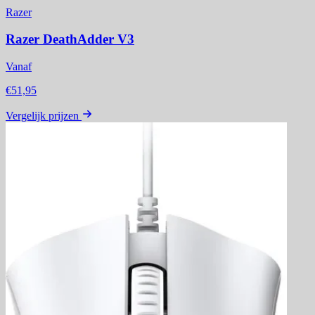
Razer
Razer DeathAdder V3
Vanaf
€51,95
Vergelijk prijzen