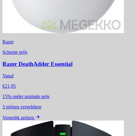
Razer
Scherpe prijs
Razer DeathAdder Essential
Vanaf
€21,95
15%
onder normale prijs
3
prijzen vergeleken
Vergelijk prijzen