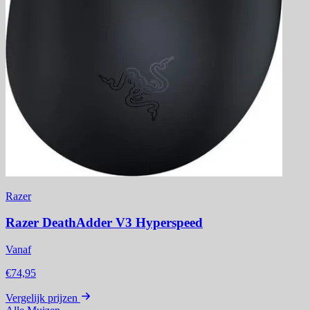
Razer
Razer DeathAdder V3 Hyperspeed
Vanaf
€74,95
Vergelijk prijzen