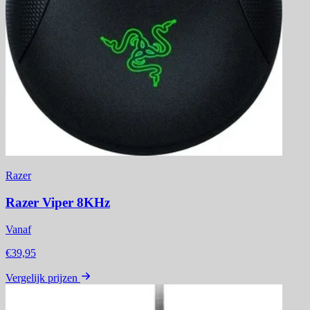
Razer
Razer Viper 8KHz
Vanaf
€39,95
Vergelijk prijzen