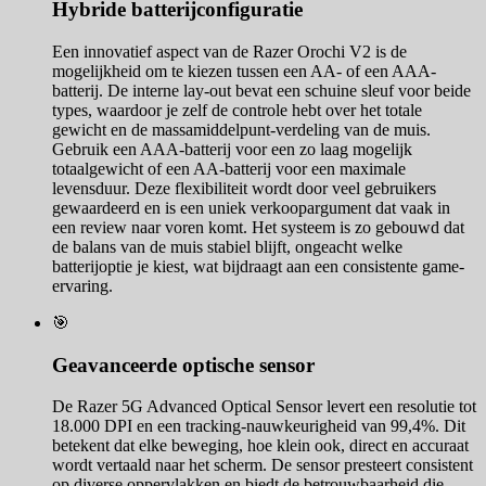
Hybride batterijconfiguratie
Een innovatief aspect van de Razer Orochi V2 is de
mogelijkheid om te kiezen tussen een AA- of een AAA-
batterij. De interne lay-out bevat een schuine sleuf voor beide
types, waardoor je zelf de controle hebt over het totale
gewicht en de massamiddelpunt-verdeling van de muis.
Gebruik een AAA-batterij voor een zo laag mogelijk
totaalgewicht of een AA-batterij voor een maximale
levensduur. Deze flexibiliteit wordt door veel gebruikers
gewaardeerd en is een uniek verkoopargument dat vaak in
een review naar voren komt. Het systeem is zo gebouwd dat
de balans van de muis stabiel blijft, ongeacht welke
batterijoptie je kiest, wat bijdraagt aan een consistente game-
ervaring.
🎯
Geavanceerde optische sensor
De Razer 5G Advanced Optical Sensor levert een resolutie tot
18.000 DPI en een tracking-nauwkeurigheid van 99,4%. Dit
betekent dat elke beweging, hoe klein ook, direct en accuraat
wordt vertaald naar het scherm. De sensor presteert consistent
op diverse oppervlakken en biedt de betrouwbaarheid die