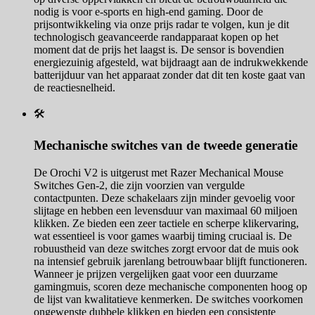
nodig is voor e-sports en high-end gaming. Door de
prijsontwikkeling via onze prijs radar te volgen, kun je dit
technologisch geavanceerde randapparaat kopen op het
moment dat de prijs het laagst is. De sensor is bovendien
energiezuinig afgesteld, wat bijdraagt aan de indrukwekkende
batterijduur van het apparaat zonder dat dit ten koste gaat van
de reactiesnelheid.
🛠️
Mechanische switches van de tweede generatie
De Orochi V2 is uitgerust met Razer Mechanical Mouse
Switches Gen-2, die zijn voorzien van vergulde
contactpunten. Deze schakelaars zijn minder gevoelig voor
slijtage en hebben een levensduur van maximaal 60 miljoen
klikken. Ze bieden een zeer tactiele en scherpe klikervaring,
wat essentieel is voor games waarbij timing cruciaal is. De
robuustheid van deze switches zorgt ervoor dat de muis ook
na intensief gebruik jarenlang betrouwbaar blijft functioneren.
Wanneer je prijzen vergelijken gaat voor een duurzame
gamingmuis, scoren deze mechanische componenten hoog op
de lijst van kwalitatieve kenmerken. De switches voorkomen
ongewenste dubbele klikken en bieden een consistente