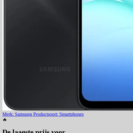
Merk: Samsung
Productsoort: Smartphones
🔥
De laagste prijs voor