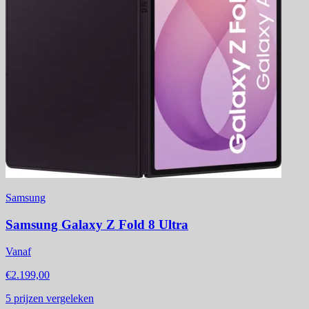
Samsung
Samsung Galaxy Z Fold 8 Ultra
Vanaf
€2.199,00
5
prijzen vergeleken