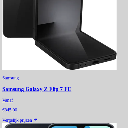
Samsung
Samsung Galaxy Z Flip 7 FE
Vanaf
€845,00
Vergelijk prijzen