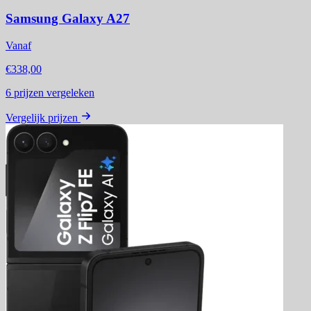
Samsung Galaxy A27
Vanaf
€338,00
6
prijzen vergeleken
Vergelijk prijzen