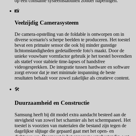
op een constante systeemstabiliteit zonder haperingen.
📸
Veelzijdig Camerasysteem
De camera-opstelling van de foldable is ontworpen om in
diverse scenario's scherpe beelden te produceren. Het toestel
bevat een primaire sensor die ook bij minder gunstige
lichtomstandigheden gedetailleerde foto's maakt. Door de
unieke vouwbare vormfactor gebruik je het toestel bovendien
als statief voor stabiele time-lapses of handsfree
videogesprekken. De integratie tussen hardware en software
zorgt ervoor dat je met minimale inspanning de beste
resultaten behaalt voor zowel zakelijke als creatieve content.
🛠️
Duurzaamheid en Constructie
Samsung heeft bij dit model extra aandacht besteed aan de
stevigheid van zowel het scharnier als het schermpaneel. Het
toestel is voorzien van materialen die bestand zijn tegen de
dagelijkse slijtage die gepaard gaat met het open- en