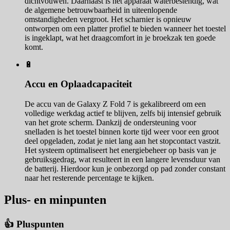
dichtvouwen. Daarnaast is het apparaat waterbestendig, wat
de algemene betrouwbaarheid in uiteenlopende
omstandigheden vergroot. Het scharnier is opnieuw
ontworpen om een platter profiel te bieden wanneer het toestel
is ingeklapt, wat het draagcomfort in je broekzak ten goede
komt.
🔋
Accu en Oplaadcapaciteit
De accu van de Galaxy Z Fold 7 is gekalibreerd om een
volledige werkdag actief te blijven, zelfs bij intensief gebruik
van het grote scherm. Dankzij de ondersteuning voor
snelladen is het toestel binnen korte tijd weer voor een groot
deel opgeladen, zodat je niet lang aan het stopcontact vastzit.
Het systeem optimaliseert het energiebeheer op basis van je
gebruiksgedrag, wat resulteert in een langere levensduur van
de batterij. Hierdoor kun je onbezorgd op pad zonder constant
naar het resterende percentage te kijken.
Plus- en minpunten
👍 Pluspunten