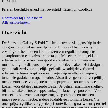
€1.419,00
Prijs en beschikbaarheid niet bevestigd,
gezien bij Coolblue
Controleer bij Coolblue
Alle aanbiedingen
Overzicht
De Samsung Galaxy Z Fold 7 is het nieuwste vlaggenschip in de
categorie opvouwbare smartphones. Dit toestel biedt een hybride
ervaring die het midden houdt tussen een reguliere, compacte
smartphone en een volwaardige tablet. Met een ruim uitgeklapt
scherm beschik je over een groot werkgebied voor intensieve
multitasking, mediaconsumptie en productieve taken. Het design is
geoptimaliseerd voor dagelijks gebruik, waarbij de verbeterde
scharniertechniek zorgt voor een nagenoeg naadloze overgang
tussen de gesloten en open modus. Als actieve gebruiker vergelijk je
met de vindle eenvoudig de huidige prijzen om tot de beste deal te
komen voor dit geavanceerde toestel. Je behaalt maximale snelheid
bij het schakelen tussen apps dankzij de krachtige processor. Voor
wie een toestel zoekt dat topvormgeving combineert met een
innovatieve vormfactor, is deze foldable een logische keuze. Via
onze prijsvergelijker volg je de prijsontwikkeling nauwkeurig en stel
je een prijsalarm in om direct op de hoogte te zijn van een gunstige