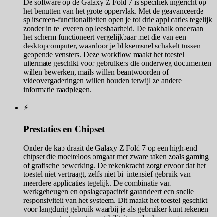
De software op de Galaxy Z Fold 7 is specifiek ingericht op
het benutten van het grote oppervlak. Met de geavanceerde
splitscreen-functionaliteiten open je tot drie applicaties tegelijk
zonder in te leveren op leesbaarheid. De taakbalk onderaan
het scherm functioneert vergelijkbaar met die van een
desktopcomputer, waardoor je bliksemsnel schakelt tussen
geopende vensters. Deze workflow maakt het toestel
uitermate geschikt voor gebruikers die onderweg documenten
willen bewerken, mails willen beantwoorden of
videovergaderingen willen houden terwijl ze andere
informatie raadplegen.
⚡
Prestaties en Chipset
Onder de kap draait de Galaxy Z Fold 7 op een high-end
chipset die moeiteloos omgaat met zware taken zoals gaming
of grafische bewerking. De rekenkracht zorgt ervoor dat het
toestel niet vertraagt, zelfs niet bij intensief gebruik van
meerdere applicaties tegelijk. De combinatie van
werkgeheugen en opslagcapaciteit garandeert een snelle
responsiviteit van het systeem. Dit maakt het toestel geschikt
voor langdurig gebruik waarbij je als gebruiker kunt rekenen