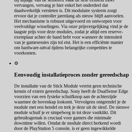
vervangen, vervang je hier enkel het onderdeel dat
daadwerkelijk versleten is. Dit modulaire systeem zorgt
ervoor dat je controller jarenlang als nieuw blijft aanvoelen.
Het mechanisme is robuust uitgevoerd en ontworpen voor
veelvuldige wisselingen. Via onze prijsvergelijking vind je de
laagste prijs voor deze modules, zodat je altijd een reserve-
exemplaar achter de hand hebt voor wanneer de intensiteit
van je gamesessies zijn tol eist. Het is een efficiënte manier
om hardware-uitval tijdens belangrijke competities te
voorkomen.
⚙️
Eenvoudig installatieproces zonder gereedschap
De installatie van de Stick Module vereist geen technische
kennis of extern gereedschap. Sony heeft de DualSense Edge
voorzien van een fysieke schuifknop aan de achterzijde
waarmee de bovenkap loskomt. Vervolgens ontgrendel je de
module met een hendel en trek je deze uit de sleuf. De nieuwe
module schuif je er simpelweg in tot deze vastklikt. Dit
gebruiksgemak is cruciaal voor gamers die minimale
downtime willen. Omdat de module direct herkend wordt
door de PlayStation 5 console, is er geen ingewikkelde