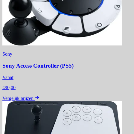
Sony
Sony Access Controller (PS5)
Vanaf
€90,00
Vergelijk prijzen