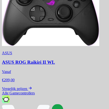
ASUS
ASUS ROG Raikiri II WL
Vanaf
€209,00
Vergelijk prijzen
Alle Gamecontrollers