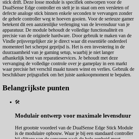
stick drift. Deze losse module is specifiek ontworpen voor de
DualSense Edge controller en stelt je in staat om een versleten of
defecte analoge stick binnen enkele seconden te vervangen zonder
de gehele controller weg te hoeven gooien. Voor de serieuze gamer
betekent dit een aanzienlijke verlenging van de levensduur van je
apparatuur. De module behoudt de volledige functionaliteit en
precisie van de originele hardware. Door gebruik te maken van de
Vindle prijsvergelijker zie je direct waar dit essentiële onderdeel
momenteel het scherpst geprijsd is. Het is een investering in de
duurzaamheid van je gaming setup, waarbij je niet langer
afhankelijk bent van reparatieservices. Je behoudt met deze
vervanging de volledige controle over je gameplay in een markt
waar precisie het verschil maakt tussen winst en verlies. Gebruik de
beschikbare prijsgrafiek om het juiste aankoopmoment te bepalen.
Belangrijkste punten
🛠️
Modulair ontwerp voor maximale levensduur
Het grootste voordeel van de DualSense Edge Stick Module
is de modulaire opbouw. Waar je bij een standaard controller
bij slijtage van de sensoren vaak de hele eenheid moet