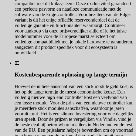
compatibel met dit kliksysteem. Deze exclusiviteit garandeert
een perfecte pasvorm en naadloze communicatie met de
software van de Edge-controller. Voor bezitters van de Edge-
variant is dit het enige officiële reserveonderdeel dat de
volledige garantie en functionaliteit waarborgt. Controleer
voor aankoop via onze prijsvergelijker altijd of je het juiste
modelnummer voor de Europese markt selecteert om
volledige compatibiliteit met je lokale hardware te garanderen,
aangezien dit product specifiek voor dit ecosysteem is
ontwikkeld.
💶
Kostenbesparende oplossing op lange termijn
Hoewel de initiële aanschaf van een stick module geld kost, is
het op de lange termijn de meest economische keuze. Een
volledig nieuwe high-end controller kost een veelvoud van
een losse module. Voor de prijs van één nieuwe controller kun
je meerdere stick modules aanschaffen, waardoor je jaren
vooruit kunt. Het is een slimme investering voor wie dagelijks
uren speelt. Door de prijzen te vergelijken via Vindle, vind je
de beste deal bij betrouwbare retailers in Nederland en de rest
van de EU. Een prijsalarm helpt je bovendien om op voorraad
in te kopen wanneer de prijzen dalen, zodat je nooit voor