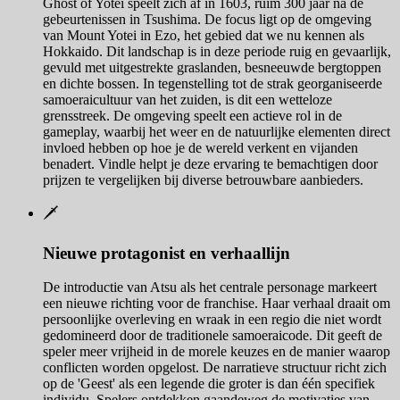
Ghost of Yotei speelt zich af in 1603, ruim 300 jaar na de
gebeurtenissen in Tsushima. De focus ligt op de omgeving
van Mount Yotei in Ezo, het gebied dat we nu kennen als
Hokkaido. Dit landschap is in deze periode ruig en gevaarlijk,
gevuld met uitgestrekte graslanden, besneeuwde bergtoppen
en dichte bossen. In tegenstelling tot de strak georganiseerde
samoeraicultuur van het zuiden, is dit een wetteloze
grensstreek. De omgeving speelt een actieve rol in de
gameplay, waarbij het weer en de natuurlijke elementen direct
invloed hebben op hoe je de wereld verkent en vijanden
benadert. Vindle helpt je deze ervaring te bemachtigen door
prijzen te vergelijken bij diverse betrouwbare aanbieders.
🗡️
Nieuwe protagonist en verhaallijn
De introductie van Atsu als het centrale personage markeert
een nieuwe richting voor de franchise. Haar verhaal draait om
persoonlijke overleving en wraak in een regio die niet wordt
gedomineerd door de traditionele samoeraicode. Dit geeft de
speler meer vrijheid in de morele keuzes en de manier waarop
conflicten worden opgelost. De narratieve structuur richt zich
op de 'Geest' als een legende die groter is dan één specifiek
individu. Spelers ontdekken gaandeweg de motivaties van