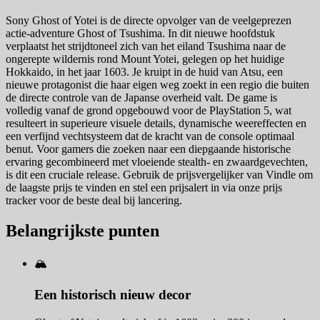
Sony Ghost of Yotei is de directe opvolger van de veelgeprezen
actie-adventure Ghost of Tsushima. In dit nieuwe hoofdstuk
verplaatst het strijdtoneel zich van het eiland Tsushima naar de
ongerepte wildernis rond Mount Yotei, gelegen op het huidige
Hokkaido, in het jaar 1603. Je kruipt in de huid van Atsu, een
nieuwe protagonist die haar eigen weg zoekt in een regio die buiten
de directe controle van de Japanse overheid valt. De game is
volledig vanaf de grond opgebouwd voor de PlayStation 5, wat
resulteert in superieure visuele details, dynamische weereffecten en
een verfijnd vechtsysteem dat de kracht van de console optimaal
benut. Voor gamers die zoeken naar een diepgaande historische
ervaring gecombineerd met vloeiende stealth- en zwaardgevechten,
is dit een cruciale release. Gebruik de prijsvergelijker van Vindle om
de laagste prijs te vinden en stel een prijsalert in via onze prijs
tracker voor de beste deal bij lancering.
Belangrijkste punten
🏔️
Een historisch nieuw decor