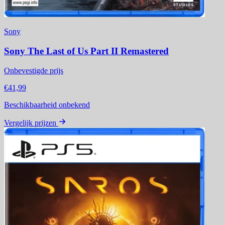
Sony
Sony The Last of Us Part II Remastered
Onbevestigde prijs
€41,99
Beschikbaarheid onbekend
Vergelijk prijzen