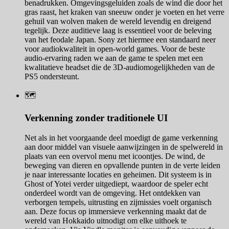
benadrukken. Omgevingsgeluiden zoals de wind die door het
gras raast, het kraken van sneeuw onder je voeten en het verre
gehuil van wolven maken de wereld levendig en dreigend
tegelijk. Deze auditieve laag is essentieel voor de beleving
van het feodale Japan. Sony zet hiermee een standaard neer
voor audiokwaliteit in open-world games. Voor de beste
audio-ervaring raden we aan de game te spelen met een
kwalitatieve headset die de 3D-audiomogelijkheden van de
PS5 ondersteunt.
🗺️
Verkenning zonder traditionele UI
Net als in het voorgaande deel moedigt de game verkenning
aan door middel van visuele aanwijzingen in de spelwereld in
plaats van een overvol menu met icoontjes. De wind, de
beweging van dieren en opvallende punten in de verte leiden
je naar interessante locaties en geheimen. Dit systeem is in
Ghost of Yotei verder uitgediept, waardoor de speler echt
onderdeel wordt van de omgeving. Het ontdekken van
verborgen tempels, uitrusting en zijmissies voelt organisch
aan. Deze focus op immersieve verkenning maakt dat de
wereld van Hokkaido uitnodigt om elke uithoek te