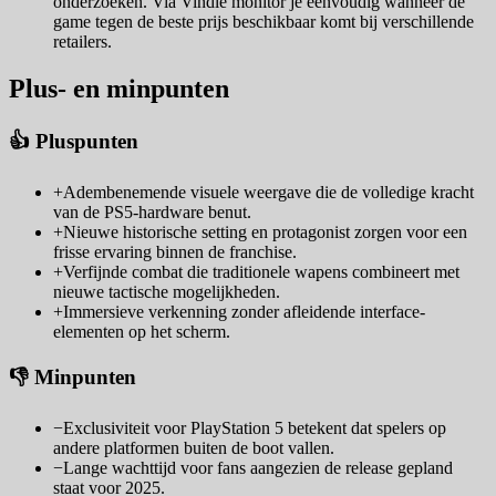
onderzoeken. Via Vindle monitor je eenvoudig wanneer de
game tegen de beste prijs beschikbaar komt bij verschillende
retailers.
Plus- en minpunten
👍 Pluspunten
+
Adembenemende visuele weergave die de volledige kracht
van de PS5-hardware benut.
+
Nieuwe historische setting en protagonist zorgen voor een
frisse ervaring binnen de franchise.
+
Verfijnde combat die traditionele wapens combineert met
nieuwe tactische mogelijkheden.
+
Immersieve verkenning zonder afleidende interface-
elementen op het scherm.
👎 Minpunten
−
Exclusiviteit voor PlayStation 5 betekent dat spelers op
andere platformen buiten de boot vallen.
−
Lange wachttijd voor fans aangezien de release gepland
staat voor 2025.