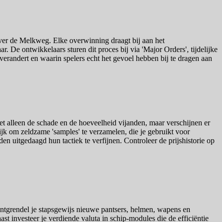
ver de Melkweg. Elke overwinning draagt bij aan het
 De ontwikkelaars sturen dit proces bij via 'Major Orders', tijdelijke
verandert en waarin spelers echt het gevoel hebben bij te dragen aan
iet alleen de schade en de hoeveelheid vijanden, maar verschijnen er
jk om zeldzame 'samples' te verzamelen, die je gebruikt voor
n uitgedaagd hun tactiek te verfijnen. Controleer de prijshistorie op
 ontgrendel je stapsgewijs nieuwe pantsers, helmen, wapens en
ast investeer je verdiende valuta in schip-modules die de efficiëntie