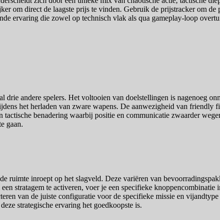
onderscheidt zich door een unieke mix van chaotische actie, tactische 
ijker om direct de laagste prijs te vinden. Gebruik de prijstracker om de
gende ervaring die zowel op technisch vlak als qua gameplay-loop overt
 drie andere spelers. Het voltooien van doelstellingen is nagenoeg o
jdens het herladen van zware wapens. De aanwezigheid van friendly fire
en tactische benadering waarbij positie en communicatie zwaarder wegen 
te gaan.
 de ruimte inroept op het slagveld. Deze variëren van bevoorradingspa
n stratagem te activeren, voer je een specifieke knoppencombinatie in
ren van de juiste configuratie voor de specifieke missie en vijandtype 
deze strategische ervaring het goedkoopste is.