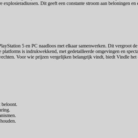
ere explosieradiussen. Dit geeft een constante stroom aan beloningen en 
ayStation 5 en PC naadloos met elkaar samenwerken. Dit vergroot de act
ide platforms is indrukwekkend, met gedetailleerde omgevingen en spectac
gevechten. Voor wie prijzen vergelijken belangrijk vindt, biedt Vindle he
 beloont.
aring.
anismen.
 houden.