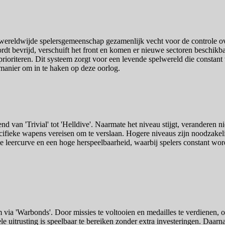
wereldwijde spelersgemeenschap gezamenlijk vecht voor de controle o
t bevrijd, verschuift het front en komen er nieuwe sectoren beschikbaar.
ioriteren. Dit systeem zorgt voor een levende spelwereld die constant 
e manier om in te haken op deze oorlog.
d van 'Trivial' tot 'Helldive'. Naarmate het niveau stijgt, veranderen n
ifieke wapens vereisen om te verslaan. Hogere niveaus zijn noodzakeli
e leercurve en een hoge herspeelbaarheid, waarbij spelers constant worde
em via 'Warbonds'. Door missies te voltooien en medailles te verdienen,
e uitrusting is speelbaar te bereiken zonder extra investeringen. Daarna