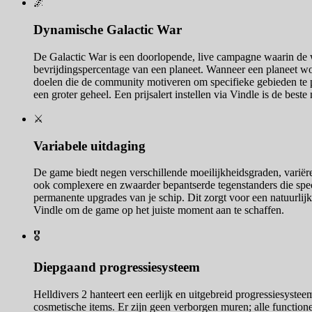
🌌
Dynamische Galactic War
De Galactic War is een doorlopende, live campagne waarin de 
bevrijdingspercentage van een planeet. Wanneer een planeet word
doelen die de community motiveren om specifieke gebieden te pr
een groter geheel. Een prijsalert instellen via Vindle is de best
⚔️
Variabele uitdaging
De game biedt negen verschillende moeilijkheidsgraden, variëren
ook complexere en zwaarder bepantserde tegenstanders die spec
permanente upgrades van je schip. Dit zorgt voor een natuurlijk
Vindle om de game op het juiste moment aan te schaffen.
🎖️
Diepgaand progressiesysteem
Helldivers 2 hanteert een eerlijk en uitgebreid progressiesyste
cosmetische items. Er zijn geen verborgen muren; alle functionel