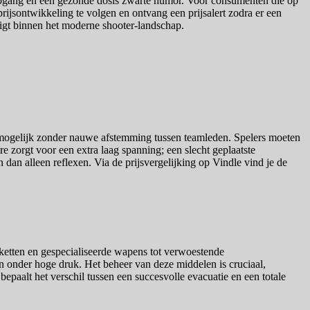
diepgang en een gezonde dosis zwarte humor. Voor consumenten die op
 prijsontwikkeling te volgen en ontvang een prijsalert zodra er een
uigt binnen het moderne shooter-landschap.
nmogelijk zonder nauwe afstemming tussen teamleden. Spelers moeten
 zorgt voor een extra laag spanning; een slecht geplaatste
dan alleen reflexen. Via de prijsvergelijking op Vindle vind je de
kketten en gespecialiseerde wapens tot verwoestende
 onder hoge druk. Het beheer van deze middelen is cruciaal,
bepaalt het verschil tussen een succesvolle evacuatie en een totale