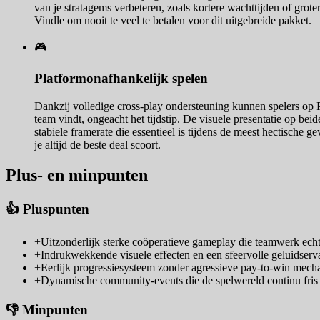
van je stratagems verbeteren, zoals kortere wachttijden of grot
Vindle om nooit te veel te betalen voor dit uitgebreide pakket.
🎮
Platformonafhankelijk spelen
Dankzij volledige cross-play ondersteuning kunnen spelers op Pl
team vindt, ongeacht het tijdstip. De visuele presentatie op be
stabiele framerate die essentieel is tijdens de meest hectische 
je altijd de beste deal scoort.
Plus- en minpunten
👍 Pluspunten
+
Uitzonderlijk sterke coöperatieve gameplay die teamwerk echt
+
Indrukwekkende visuele effecten en een sfeervolle geluidserv
+
Eerlijk progressiesysteem zonder agressieve pay-to-win mech
+
Dynamische community-events die de spelwereld continu fris
👎 Minpunten