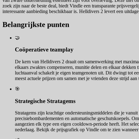
van zware ondersteuning essentieel zijn voor overleving. Deze titel 
zoek zijn naar de beste deal, biedt Vindle een transparante prijsvergel
interessante aanbieding beschikbaar is. Helldivers 2 levert een uitda
Belangrijkste punten
🤝
Coöperatieve teamplay
De kern van Helldivers 2 draait om samenwerking met maximaal
elkaars zwaktes compenseren, munitie delen en elkaar dekken ti
luchtaanval schakelt je eigen teamgenoten uit. Dit dwingt tot e
meest actuele prijzen om samen met je vrienden deze strijd aan 
🎯
Strategische Stratagems
Stratagems zijn krachtige ondersteuningsmiddelen die je vanuit
precisiebombardementen en automatische geschutskoepels. Om ee
aangezien elk type een eigen cooldown-periode heeft. Het selecte
nederlaag. Bekijk de prijsgrafiek op Vindle om te zien wanneer 