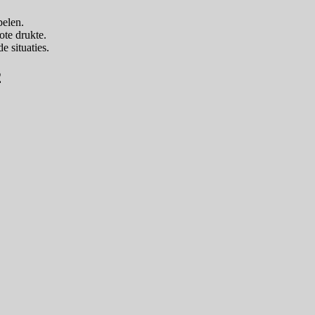
pelen.
ote drukte.
e situaties.
2