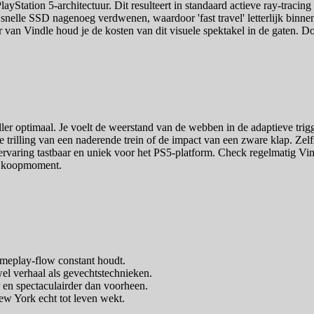
tation 5-architectuur. Dit resulteert in standaard actieve ray-tracing
de snelle SSD nagenoeg verdwenen, waardoor 'fast travel' letterlijk bin
 van Vindle houd je de kosten van dit visuele spektakel in de gaten. Doo
er optimaal. Je voelt de weerstand van de webben in de adaptieve trigge
 trilling van een naderende trein of de impact van een zware klap. Zelf
aring tastbaar en uniek voor het PS5-platform. Check regelmatig Vind
te koopmoment.
ameplay-flow constant houdt.
wel verhaal als gevechtstechnieken.
en spectaculairder dan voorheen.
New York echt tot leven wekt.