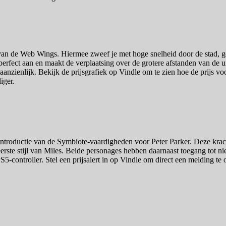
e van de Web Wings. Hiermee zweef je met hoge snelheid door de stad
rfect aan en maakt de verplaatsing over de grotere afstanden van de ui
nzienlijk. Bekijk de prijsgrafiek op Vindle om te zien hoe de prijs voo
iger.
troductie van de Symbiote-vaardigheden voor Peter Parker. Deze kracht
eerste stijl van Miles. Beide personages hebben daarnaast toegang tot n
controller. Stel een prijsalert in op Vindle om direct een melding te on