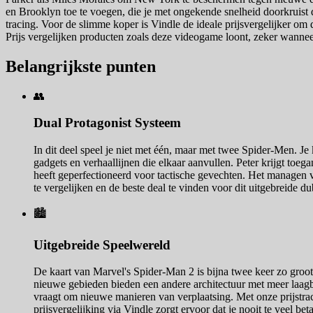
en Brooklyn toe te voegen, die je met ongekende snelheid doorkruist 
tracing. Voor de slimme koper is Vindle de ideale prijsvergelijker om de
Prijs vergelijken producten zoals deze videogame loont, zeker wanneer j
Belangrijkste punten
👥
Dual Protagonist Systeem
In dit deel speel je niet met één, maar met twee Spider-Men. Je
gadgets en verhaallijnen die elkaar aanvullen. Peter krijgt toega
heeft geperfectioneerd voor tactische gevechten. Het managen v
te vergelijken en de beste deal te vinden voor dit uitgebreide d
🏙️
Uitgebreide Speelwereld
De kaart van Marvel's Spider-Man 2 is bijna twee keer zo groo
nieuwe gebieden bieden een andere architectuur met meer laagb
vraagt om nieuwe manieren van verplaatsing. Met onze prijstrac
prijsvergelijking via Vindle zorgt ervoor dat je nooit te veel be