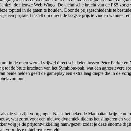
dankzij de nieuwe Web Wings. De technische kracht van de PS5 zorgt voo
ze toptitel in de gaten te houden. Door de prijsgeschiedenis te bestuderen
e een prijsalert instelt om direct de laagste prijs te vinden wanneer er
 kunt in de open wereld vrijwel direct schakelen tussen Peter Parker en
ng tot de brute krachten van het Symbiote-pak, wat een agressievere speel
an beide helden geeft de gameplay een extra laag diepte die in de vorig
ubbelavontuur.
t als die van zijn voorganger. Naast het bekende Manhattan krijg je n
ouw, wat zorgt voor een nieuwe dynamiek tijdens het slingeren en vec
ker volg je de prijsontwikkeling nauwgezet, zodat je deze enorme digita
taalt voor deze uitgebreide wereld.