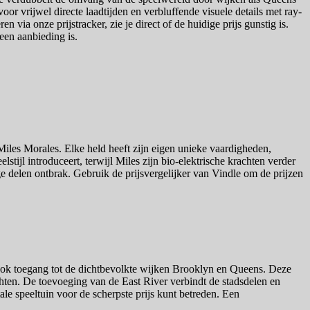
r vrijwel directe laadtijden en verbluffende visuele details met ray-
 via onze prijstracker, zie je direct of de huidige prijs gunstig is.
 een aanbieding is.
 Miles Morales. Elke held heeft zijn eigen unieke vaardigheden,
stijl introduceert, terwijl Miles zijn bio-elektrische krachten verder
e delen ontbrak. Gebruik de prijsvergelijker van Vindle om de prijzen
u ook toegang tot de dichtbevolkte wijken Brooklyn en Queens. Deze
hten. De toevoeging van de East River verbindt de stadsdelen en
le speeltuin voor de scherpste prijs kunt betreden. Een