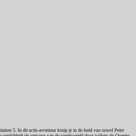
tion 5. In dit actie-avontuur kruip je in de huid van zowel Peter
e verdubbelt de omvang van de speelwereld door wijken als Queens