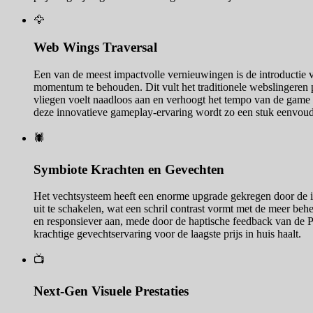
🦅
Web Wings Traversal
Een van de meest impactvolle vernieuwingen is de introducti
momentum te behouden. Dit vult het traditionele webslingeren pe
vliegen voelt naadloos aan en verhoogt het tempo van de game aa
deze innovatieve gameplay-ervaring wordt zo een stuk eenvoud
🕷️
Symbiote Krachten en Gevechten
Het vechtsysteem heeft een enorme upgrade gekregen door de in
uit te schakelen, wat een schril contrast vormt met de meer beh
en responsiever aan, mede door de haptische feedback van de PS5-
krachtige gevechtservaring voor de laagste prijs in huis haalt.
📺
Next-Gen Visuele Prestaties