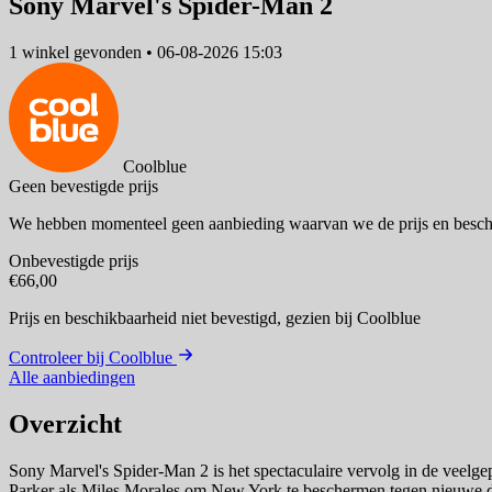
Sony Marvel's Spider-Man 2
1 winkel
gevonden
•
06-08-2026 15:03
Coolblue
Geen bevestigde prijs
We hebben momenteel geen aanbieding waarvan we de prijs en besch
Onbevestigde prijs
€66,00
Prijs en beschikbaarheid niet bevestigd,
gezien bij Coolblue
Controleer bij Coolblue
Alle aanbiedingen
Overzicht
Sony Marvel's Spider-Man 2 is het spectaculaire vervolg in de veelge
Parker als Miles Morales om New York te beschermen tegen nieuwe d