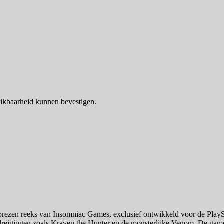
ikbaarheid kunnen bevestigen.
prezen reeks van Insomniac Games, exclusief ontwikkeld voor de PlaySta
reigingen zoals Kraven the Hunter en de monsterlijke Venom. De gam