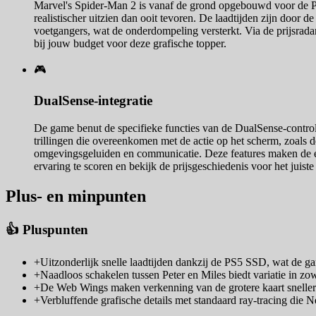
Marvel's Spider-Man 2 is vanaf de grond opgebouwd voor de PlayS
realistischer uitzien dan ooit tevoren. De laadtijden zijn door 
voetgangers, wat de onderdompeling versterkt. Via de prijsradar
bij jouw budget voor deze grafische topper.
🎮
DualSense-integratie
De game benut de specifieke functies van de DualSense-controll
trillingen die overeenkomen met de actie op het scherm, zoals de
omgevingsgeluiden en communicatie. Deze features maken de erv
ervaring te scoren en bekijk de prijsgeschiedenis voor het juis
Plus- en minpunten
👍 Pluspunten
+
Uitzonderlijk snelle laadtijden dankzij de PS5 SSD, wat de g
+
Naadloos schakelen tussen Peter en Miles biedt variatie in zo
+
De Web Wings maken verkenning van de grotere kaart sneller 
+
Verbluffende grafische details met standaard ray-tracing die 