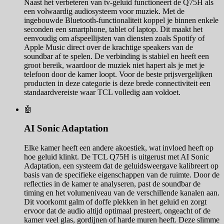
Naast het verbeteren van tv-geluid functioneert de Q75H als
een volwaardig audiosysteem voor muziek. Met de
ingebouwde Bluetooth-functionaliteit koppel je binnen enkele
seconden een smartphone, tablet of laptop. Dit maakt het
eenvoudig om afspeellijsten van diensten zoals Spotify of
Apple Music direct over de krachtige speakers van de
soundbar af te spelen. De verbinding is stabiel en heeft een
groot bereik, waardoor de muziek niet hapert als je met je
telefoon door de kamer loopt. Voor de beste prijsvergelijken
producten in deze categorie is deze brede connectiviteit een
standaardvereiste waar TCL volledig aan voldoet.
🤖
AI Sonic Adaptation
Elke kamer heeft een andere akoestiek, wat invloed heeft op
hoe geluid klinkt. De TCL Q75H is uitgerust met AI Sonic
Adaptation, een systeem dat de geluidsweergave kalibreert op
basis van de specifieke eigenschappen van de ruimte. Door de
reflecties in de kamer te analyseren, past de soundbar de
timing en het volumeniveau van de verschillende kanalen aan.
Dit voorkomt galm of doffe plekken in het geluid en zorgt
ervoor dat de audio altijd optimaal presteert, ongeacht of de
kamer veel glas, gordijnen of harde muren heeft. Deze slimme