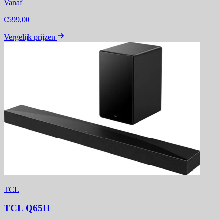
Vanaf
€599,00
Vergelijk prijzen
TCL
TCL Q65H