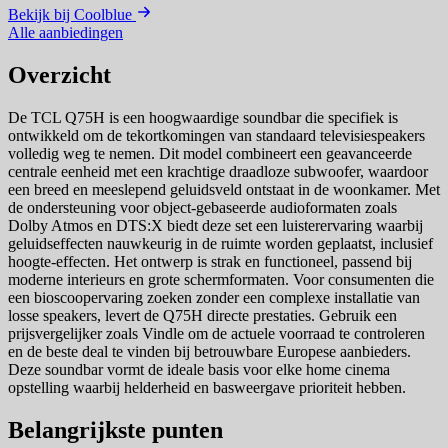
Bekijk bij Coolblue
Alle aanbiedingen
Overzicht
De TCL Q75H is een hoogwaardige soundbar die specifiek is
ontwikkeld om de tekortkomingen van standaard televisiespeakers
volledig weg te nemen. Dit model combineert een geavanceerde
centrale eenheid met een krachtige draadloze subwoofer, waardoor
een breed en meeslepend geluidsveld ontstaat in de woonkamer. Met
de ondersteuning voor object-gebaseerde audioformaten zoals
Dolby Atmos en DTS:X biedt deze set een luisterervaring waarbij
geluidseffecten nauwkeurig in de ruimte worden geplaatst, inclusief
hoogte-effecten. Het ontwerp is strak en functioneel, passend bij
moderne interieurs en grote schermformaten. Voor consumenten die
een bioscoopervaring zoeken zonder een complexe installatie van
losse speakers, levert de Q75H directe prestaties. Gebruik een
prijsvergelijker zoals Vindle om de actuele voorraad te controleren
en de beste deal te vinden bij betrouwbare Europese aanbieders.
Deze soundbar vormt de ideale basis voor elke home cinema
opstelling waarbij helderheid en basweergave prioriteit hebben.
Belangrijkste punten