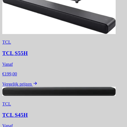
TCL
TCL S55H
Vanaf
€199,00
Vergelijk prijzen
TCL
TCL S45H
Vanaf