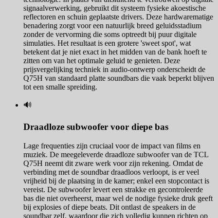
signaalverwerking, gebruikt dit systeem fysieke akoestische
reflectoren en schuin geplaatste drivers. Deze hardwarematige
benadering zorgt voor een natuurlijk breed geluidsstadium
zonder de vervorming die soms optreedt bij puur digitale
simulaties. Het resultaat is een grotere 'sweet spot', wat
betekent dat je niet exact in het midden van de bank hoeft te
zitten om van het optimale geluid te genieten. Deze
prijsvergelijking techniek in audio-ontwerp onderscheidt de
Q75H van standaard platte soundbars die vaak beperkt blijven
tot een smalle spreiding.
🔊
Draadloze subwoofer voor diepe bas
Lage frequenties zijn cruciaal voor de impact van films en
muziek. De meegeleverde draadloze subwoofer van de TCL
Q75H neemt dit zware werk voor zijn rekening. Omdat de
verbinding met de soundbar draadloos verloopt, is er veel
vrijheid bij de plaatsing in de kamer; enkel een stopcontact is
vereist. De subwoofer levert een strakke en gecontroleerde
bas die niet overheerst, maar wel de nodige fysieke druk geeft
bij explosies of diepe beats. Dit ontlast de speakers in de
soundbar zelf, waardoor die zich volledig kunnen richten op