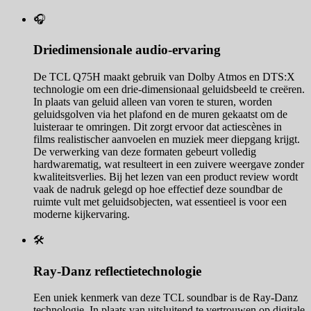
🎧
Driedimensionale audio-ervaring
De TCL Q75H maakt gebruik van Dolby Atmos en DTS:X
technologie om een drie-dimensionaal geluidsbeeld te creëren.
In plaats van geluid alleen van voren te sturen, worden
geluidsgolven via het plafond en de muren gekaatst om de
luisteraar te omringen. Dit zorgt ervoor dat actiescènes in
films realistischer aanvoelen en muziek meer diepgang krijgt.
De verwerking van deze formaten gebeurt volledig
hardwarematig, wat resulteert in een zuivere weergave zonder
kwaliteitsverlies. Bij het lezen van een product review wordt
vaak de nadruk gelegd op hoe effectief deze soundbar de
ruimte vult met geluidsobjecten, wat essentieel is voor een
moderne kijkervaring.
🛠️
Ray-Danz reflectietechnologie
Een uniek kenmerk van deze TCL soundbar is de Ray-Danz
technologie. In plaats van uitsluitend te vertrouwen op digitale