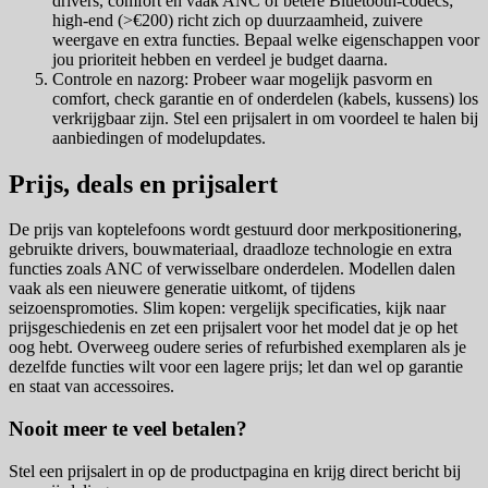
drivers, comfort en vaak ANC of betere Bluetooth-codecs;
high-end (>€200) richt zich op duurzaamheid, zuivere
weergave en extra functies. Bepaal welke eigenschappen voor
jou prioriteit hebben en verdeel je budget daarna.
Controle en nazorg: Probeer waar mogelijk pasvorm en
comfort, check garantie en of onderdelen (kabels, kussens) los
verkrijgbaar zijn. Stel een prijsalert in om voordeel te halen bij
aanbiedingen of modelupdates.
Prijs, deals en prijsalert
De prijs van koptelefoons wordt gestuurd door merkpositionering,
gebruikte drivers, bouwmateriaal, draadloze technologie en extra
functies zoals ANC of verwisselbare onderdelen. Modellen dalen
vaak als een nieuwere generatie uitkomt, of tijdens
seizoenspromoties. Slim kopen: vergelijk specificaties, kijk naar
prijsgeschiedenis en zet een prijsalert voor het model dat je op het
oog hebt. Overweeg oudere series of refurbished exemplaren als je
dezelfde functies wilt voor een lagere prijs; let dan wel op garantie
en staat van accessoires.
Nooit meer te veel betalen?
Stel een prijsalert in op de productpagina en krijg direct bericht bij