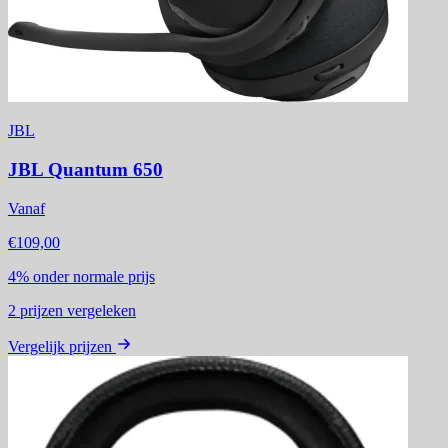
JBL
JBL Quantum 650
Vanaf
€109,00
4%
onder normale prijs
2
prijzen vergeleken
Vergelijk prijzen