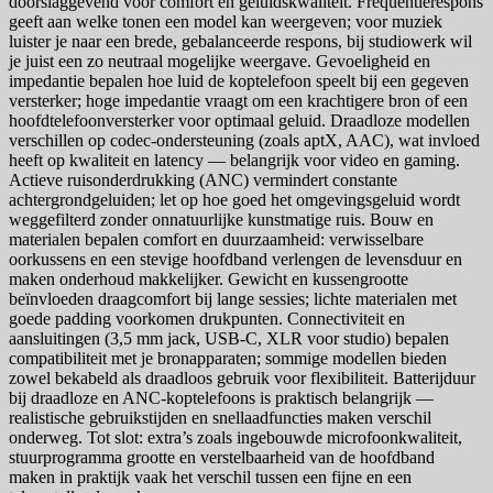
doorslaggevend voor comfort en geluidskwaliteit. Frequentierespons
geeft aan welke tonen een model kan weergeven; voor muziek
luister je naar een brede, gebalanceerde respons, bij studiowerk wil
je juist een zo neutraal mogelijke weergave. Gevoeligheid en
impedantie bepalen hoe luid de koptelefoon speelt bij een gegeven
versterker; hoge impedantie vraagt om een krachtigere bron of een
hoofdtelefoonversterker voor optimaal geluid. Draadloze modellen
verschillen op codec-ondersteuning (zoals aptX, AAC), wat invloed
heeft op kwaliteit en latency — belangrijk voor video en gaming.
Actieve ruisonderdrukking (ANC) vermindert constante
achtergrondgeluiden; let op hoe goed het omgevingsgeluid wordt
weggefilterd zonder onnatuurlijke kunstmatige ruis. Bouw en
materialen bepalen comfort en duurzaamheid: verwisselbare
oorkussens en een stevige hoofdband verlengen de levensduur en
maken onderhoud makkelijker. Gewicht en kussengrootte
beïnvloeden draagcomfort bij lange sessies; lichte materialen met
goede padding voorkomen drukpunten. Connectiviteit en
aansluitingen (3,5 mm jack, USB-C, XLR voor studio) bepalen
compatibiliteit met je bronapparaten; sommige modellen bieden
zowel bekabeld als draadloos gebruik voor flexibiliteit. Batterijduur
bij draadloze en ANC-koptelefoons is praktisch belangrijk —
realistische gebruikstijden en snellaadfuncties maken verschil
onderweg. Tot slot: extra’s zoals ingebouwde microfoonkwaliteit,
stuurprogramma grootte en verstelbaarheid van de hoofdband
maken in praktijk vaak het verschil tussen een fijne en een