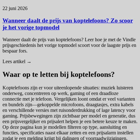
22 juni 2026
Wanneer daalt de prijs van koptelefoons? Zo scoor
je het vorige topmodel
Wanneer daalt de prijs van koptelefoons? Leer hoe je met de Vindle
prijsgeschiedenis het vorige topmodel scoort voor de laagste prijs en
bespaar fors.
Lees artikel →
Waar op te letten bij koptelefoons?
Koptelefoons zijn er voor uiteenlopende situaties: muziek luisteren
onderweg, concentreren op werk, gaming of een draadloze
connectie met je telefoon. Vergelijken loont omdat er veel varianten
en bundels zijn—gekoppelde microfoons, draagtasjes, extra kabels
en verschillende versies met ruisonderdrukking of lage latency voor
gaming. Prijsbewegingen zijn zichtbaar per model en generatie, dus
een prijsvergelijker en prijsalert helpen je een betere keuze te maken.
Op deze pagina kun je modellen filteren op type, aansluiting en
functies, specificaties naast elkaar zetten en een prijsalarm instellen
zodat je een melding krijgt bij dalingen of voorraadwijzigingen.