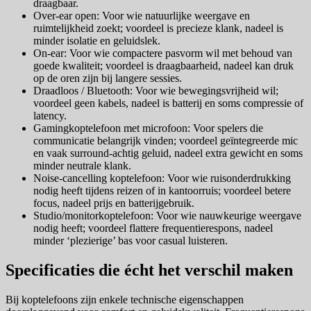
draagbaar.
Over-ear open: Voor wie natuurlijke weergave en
ruimtelijkheid zoekt; voordeel is precieze klank, nadeel is
minder isolatie en geluidslek.
On-ear: Voor wie compactere pasvorm wil met behoud van
goede kwaliteit; voordeel is draagbaarheid, nadeel kan druk
op de oren zijn bij langere sessies.
Draadloos / Bluetooth: Voor wie bewegingsvrijheid wil;
voordeel geen kabels, nadeel is batterij en soms compressie of
latency.
Gamingkoptelefoon met microfoon: Voor spelers die
communicatie belangrijk vinden; voordeel geïntegreerde mic
en vaak surround-achtig geluid, nadeel extra gewicht en soms
minder neutrale klank.
Noise-cancelling koptelefoon: Voor wie ruisonderdrukking
nodig heeft tijdens reizen of in kantoorruis; voordeel betere
focus, nadeel prijs en batterijgebruik.
Studio/monitorkoptelefoon: Voor wie nauwkeurige weergave
nodig heeft; voordeel flattere frequentierespons, nadeel
minder ‘plezierige’ bas voor casual luisteren.
Specificaties die écht het verschil maken
Bij koptelefoons zijn enkele technische eigenschappen