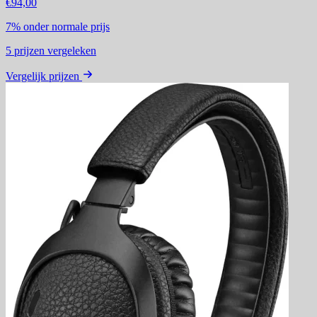
€94,00
7%
onder normale prijs
5
prijzen vergeleken
Vergelijk prijzen