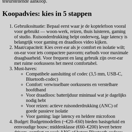
teleurstellende aankoop.
Koopadvies: kies in 5 stappen
Gebruikssituatie: Bepaal eerst waar je de koptelefoon vooral
voor gebruikt — woon-werk, reizen, thuis luisteren, gaming
of studio. Ruisonderdrukking helpt onderweg, lage latency is
belangrijk voor gaming en draadloos video kijken.
Maat/capaciteit: Kies over-ear als je comfort en isolatie wilt;
on-ear voor iets compactere pasvorm; earbuds voor maximale
draagbaarheid. Voor frequent en lang gebruik zijn over-ear
met ruime oorkussens het meest comfortabel.
Must-haves:
Compatibele aansluiting of codec (3,5 mm, USB-C,
Bluetooth-codec)
Comfort: verwisselbare oorkussens en verstelbare
hoofdband
Voor draadloos: batterijduur minimaal wat je dagelijks
nodig hebt
Voor reizen: actieve ruisonderdrukking (ANC) of
goede passieve isolatie
Voor gaming: lage latency en heldere microfoon
Budget: Budgetmodellen (~€20–€60) bieden basisgeluid en
eenvoudige bouw; middenklasse (€60–€200) levert betere