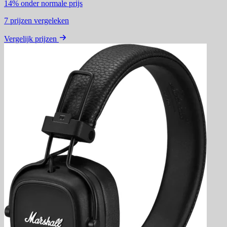
14%
onder normale prijs
7
prijzen vergeleken
Vergelijk prijzen