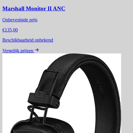
Marshall Monitor II ANC
Onbevestigde prijs
€135,00
Beschikbaarheid onbekend
Vergelijk prijzen