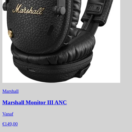
Marshall
Marshall Monitor III ANC
Vanaf
€149,00