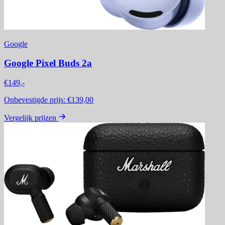
Google
Google Pixel Buds 2a
€149,-
Onbevestigde prijs:
€139,00
Vergelijk prijzen