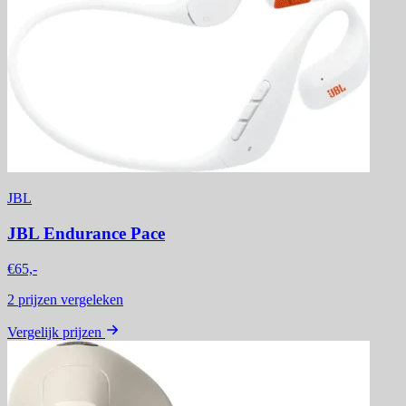
JBL
JBL Endurance Pace
€65,-
2
prijzen vergeleken
Vergelijk prijzen