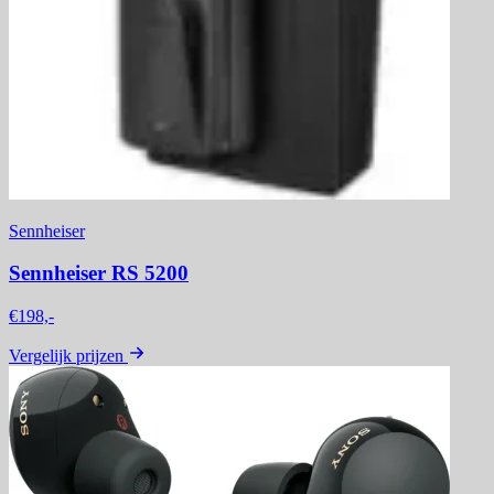
Sennheiser
Sennheiser RS 5200
€198,-
Vergelijk prijzen