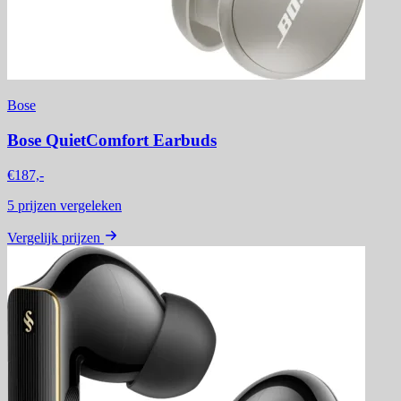
Bose
Bose QuietComfort Earbuds
€187,-
5
prijzen vergeleken
Vergelijk prijzen