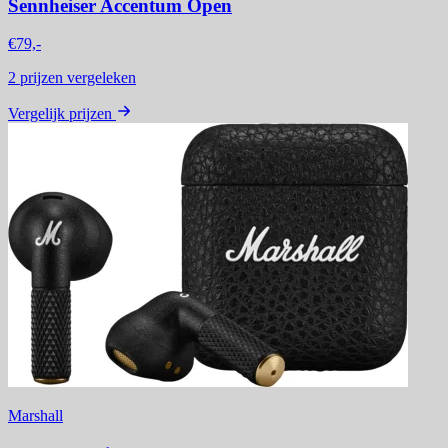
Sennheiser Accentum Open
€79,-
2
prijzen vergeleken
Vergelijk prijzen
Marshall