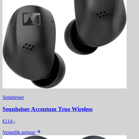
Sennheiser
Sennheiser Accentum True Wireless
€114,-
Vergelijk prijzen