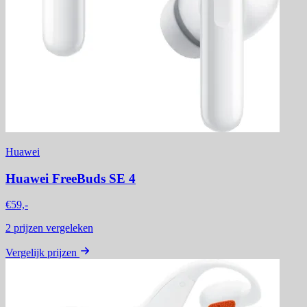
Huawei
Huawei FreeBuds SE 4
€59,-
2
prijzen vergeleken
Vergelijk prijzen