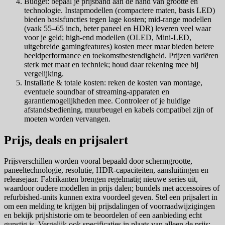
Budget: bepaal je prijsband aan de hand van grootte en
technologie. Instapmodellen (compactere maten, basis LED)
bieden basisfuncties tegen lage kosten; mid-range modellen
(vaak 55–65 inch, beter paneel en HDR) leveren veel waar
voor je geld; high-end modellen (OLED, Mini-LED,
uitgebreide gamingfeatures) kosten meer maar bieden betere
beeldperformance en toekomstbestendigheid. Prijzen variëren
sterk met maat en techniek; houd daar rekening mee bij
vergelijking.
Installatie & totale kosten: reken de kosten van montage,
eventuele soundbar of streaming-apparaten en
garantiemogelijkheden mee. Controleer of je huidige
afstandsbediening, muurbeugel en kabels compatibel zijn of
moeten worden vervangen.
Prijs, deals en prijsalert
Prijsverschillen worden vooral bepaald door schermgrootte,
paneeltechnologie, resolutie, HDR‑capaciteiten, aansluitingen en
releasejaar. Fabrikanten brengen regelmatig nieuwe series uit,
waardoor oudere modellen in prijs dalen; bundels met accessoires of
refurbished‑units kunnen extra voordeel geven. Stel een prijsalert in
om een melding te krijgen bij prijsdalingen of voorraadwijzigingen
en bekijk prijshistorie om te beoordelen of een aanbieding echt
gunstig is. Vergelijk ook specificaties in plaats van alleen de prijs: