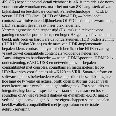
4K, 8K) bepaalt hoeveel detail zichtbaar is; 4K is inmiddels de norm
voor normale woonkamers, maar het nut van 8K hangt sterk af van
kijkafstand en beschikbare content. Paneeltechnologie — OLED
versus LED/LCD (incl. QLED of Mini-LED) — beïnvloedt
contrast, zwartniveau en kijkhoeken: OLED biedt diepe zwarttinten,
LED-varianten geven vaak meer piekhelderheid.
Verversingssnelheid en responstijd (Hz, ms) zijn relevant voor
gaming en snelle sportbeelden; een hoger Hz‑getal geeft vloeiender
beeld, mits bron en hardware dat ondersteunen. HDR-ondersteuning
(HDR10, Dolby Vision) en de mate van HDR-implementatie
bepalen kleur, contrast en dynamisch bereik; echte HDR-ervaring
vraagt zowel compatibele content als voldoende helderheid.
Aansluitingen en bandbreedte — aantal HDMI-poorten, HDMI 2.1-
ondersteuning, eARC, USB en netwerkopties — bepalen
compatibiliteit met consoles, soundbars en mediaspelers; let op
HDMI-versies voor functies als 4K120 en VRR. Smart-platform en
software-updates beïnvloeden welke apps direct beschikbaar zijn en
hoe lang de tv veilig en actueel blijft; open platforms bieden vaak
meer keuze, maar verschillen in gebruiksgemak. Tot slot audio en
integratie: ingebouwde speakers volstaan soms, maar een losse
soundbar of AV‑set verbetert dialoog en dynamiek; eARC maakt
verbindingen eenvoudiger. Al deze eigenschappen samen bepalen
beeldkwaliteit, compatibiliteit met je apparatuur en de totale
gebruikservaring.