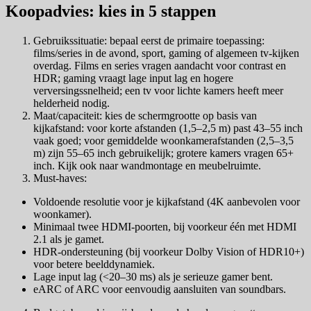
Koopadvies: kies in 5 stappen
Gebruikssituatie: bepaal eerst de primaire toepassing:
films/series in de avond, sport, gaming of algemeen tv-kijken
overdag. Films en series vragen aandacht voor contrast en
HDR; gaming vraagt lage input lag en hogere
verversingssnelheid; een tv voor lichte kamers heeft meer
helderheid nodig.
Maat/capaciteit: kies de schermgrootte op basis van
kijkafstand: voor korte afstanden (1,5–2,5 m) past 43–55 inch
vaak goed; voor gemiddelde woonkamerafstanden (2,5–3,5
m) zijn 55–65 inch gebruikelijk; grotere kamers vragen 65+
inch. Kijk ook naar wandmontage en meubelruimte.
Must-haves:
Voldoende resolutie voor je kijkafstand (4K aanbevolen voor
woonkamer).
Minimaal twee HDMI-poorten, bij voorkeur één met HDMI
2.1 als je gamet.
HDR-ondersteuning (bij voorkeur Dolby Vision of HDR10+)
voor betere beelddynamiek.
Lage input lag (<20–30 ms) als je serieuze gamer bent.
eARC of ARC voor eenvoudig aansluiten van soundbars.