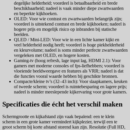
degelijke helderheid; voordeel is betaalbaarheid en brede
beschikbaarheid; nadeel is vaak minder diepe zwartwaarden
en beperkte kijkhoeken.
OLED: Voor wie contrast en zwartwaarden belangrijk zijn;
voordeel is uitstekend contrast en brede kijkhoeken; nadeel is
hogere prijs en mogelijk risico op inbranden bij statische
beelden.
QLED / Mini-LED: Voor wie in een lichte kamer kijkt en
veel helderheid nodig heeft; voordeel is hoge piekhelderheid
en kleurvolume; nadeel is soms minder perfecte zwartwaarden
vergeleken met OLED, en hogere kosten.
Gaming-tv (hoog refresh, lage input lag, HDMI 2.1): Voor
gamers met moderne consoles of fps-liefhebbers; voordeel is
vloeiende beeldweergave en features als VRR; nadeel is dat
die functies vooral waarde hebben bij geschikte bronnen.
Compacte/kleine tv’s (32–43 inch): Voor slaapkamers, keuken
of tweede scherm; voordeel is ruimtebesparing en lagere prijs;
nadeel is minder meeslepende kijkervaring voor grote kamers.
Specificaties die écht het verschil maken
Schermgrootte en kijkafstand zijn vaak bepalend: een te klein
scherm in een grote kamer vermindert kijkplezier, terwijl een te
groot scherm bij korte afstand storend kan zijn. Resolutie (Full HD,