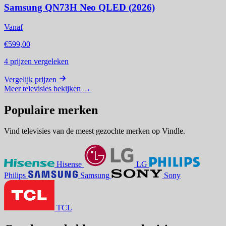
Samsung QN73H Neo QLED (2026)
Vanaf
€599,00
4
prijzen vergeleken
Vergelijk prijzen
Meer televisies bekijken
→
Populaire merken
Vind televisies van de meest gezochte merken op Vindle.
Hisense
LG
Philips
Samsung
Sony
TCL