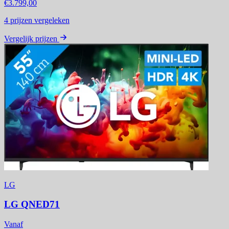
€3.799,00
4
prijzen vergeleken
Vergelijk prijzen
LG
LG QNED71
Vanaf