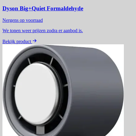
Dyson Big+Quiet Formaldehyde
Nergens op voorraad
We tonen weer prijzen zodra er aanbod is.
Bekijk product