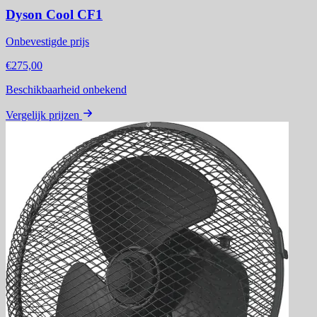
Dyson Cool CF1
Onbevestigde prijs
€275,00
Beschikbaarheid onbekend
Vergelijk prijzen