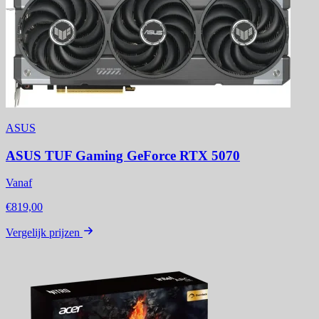
ASUS
ASUS TUF Gaming GeForce RTX 5070
Vanaf
€819,00
Vergelijk prijzen