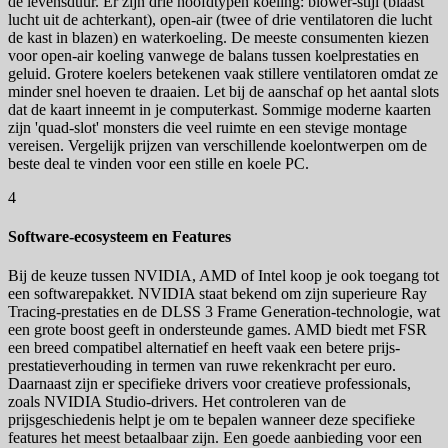
de levensduur. Er zijn drie hoofdtypen koeling: blower-stijl (blaast
lucht uit de achterkant), open-air (twee of drie ventilatoren die lucht
de kast in blazen) en waterkoeling. De meeste consumenten kiezen
voor open-air koeling vanwege de balans tussen koelprestaties en
geluid. Grotere koelers betekenen vaak stillere ventilatoren omdat ze
minder snel hoeven te draaien. Let bij de aanschaf op het aantal slots
dat de kaart inneemt in je computerkast. Sommige moderne kaarten
zijn 'quad-slot' monsters die veel ruimte en een stevige montage
vereisen. Vergelijk prijzen van verschillende koelontwerpen om de
beste deal te vinden voor een stille en koele PC.
4
Software-ecosysteem en Features
Bij de keuze tussen NVIDIA, AMD of Intel koop je ook toegang tot
een softwarepakket. NVIDIA staat bekend om zijn superieure Ray
Tracing-prestaties en de DLSS 3 Frame Generation-technologie, wat
een grote boost geeft in ondersteunde games. AMD biedt met FSR
een breed compatibel alternatief en heeft vaak een betere prijs-
prestatieverhouding in termen van ruwe rekenkracht per euro.
Daarnaast zijn er specifieke drivers voor creatieve professionals,
zoals NVIDIA Studio-drivers. Het controleren van de
prijsgeschiedenis helpt je om te bepalen wanneer deze specifieke
features het meest betaalbaar zijn. Een goede aanbieding voor een