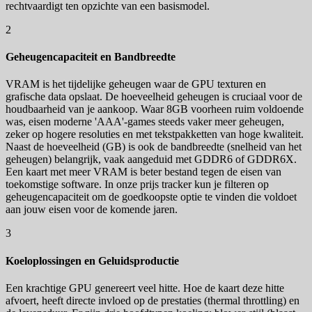
rechtvaardigt ten opzichte van een basismodel.
2
Geheugencapaciteit en Bandbreedte
VRAM is het tijdelijke geheugen waar de GPU texturen en
grafische data opslaat. De hoeveelheid geheugen is cruciaal voor de
houdbaarheid van je aankoop. Waar 8GB voorheen ruim voldoende
was, eisen moderne 'AAA'-games steeds vaker meer geheugen,
zeker op hogere resoluties en met tekstpakketten van hoge kwaliteit.
Naast de hoeveelheid (GB) is ook de bandbreedte (snelheid van het
geheugen) belangrijk, vaak aangeduid met GDDR6 of GDDR6X.
Een kaart met meer VRAM is beter bestand tegen de eisen van
toekomstige software. In onze prijs tracker kun je filteren op
geheugencapaciteit om de goedkoopste optie te vinden die voldoet
aan jouw eisen voor de komende jaren.
3
Koeloplossingen en Geluidsproductie
Een krachtige GPU genereert veel hitte. Hoe de kaart deze hitte
afvoert, heeft directe invloed op de prestaties (thermal throttling) en