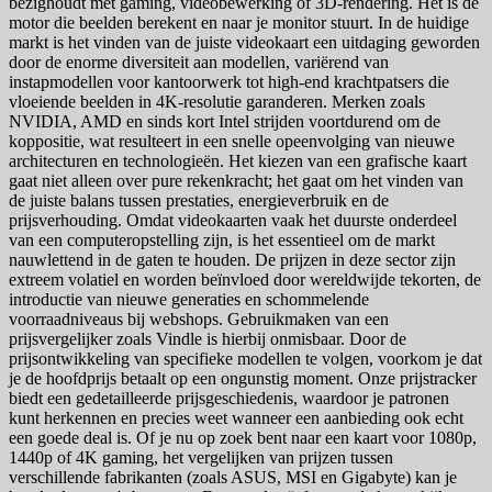
bezighoudt met gaming, videobewerking of 3D-rendering. Het is de
motor die beelden berekent en naar je monitor stuurt. In de huidige
markt is het vinden van de juiste videokaart een uitdaging geworden
door de enorme diversiteit aan modellen, variërend van
instapmodellen voor kantoorwerk tot high-end krachtpatsers die
vloeiende beelden in 4K-resolutie garanderen. Merken zoals
NVIDIA, AMD en sinds kort Intel strijden voortdurend om de
koppositie, wat resulteert in een snelle opeenvolging van nieuwe
architecturen en technologieën. Het kiezen van een grafische kaart
gaat niet alleen over pure rekenkracht; het gaat om het vinden van
de juiste balans tussen prestaties, energieverbruik en de
prijsverhouding. Omdat videokaarten vaak het duurste onderdeel
van een computeropstelling zijn, is het essentieel om de markt
nauwlettend in de gaten te houden. De prijzen in deze sector zijn
extreem volatiel en worden beïnvloed door wereldwijde tekorten, de
introductie van nieuwe generaties en schommelende
voorraadniveaus bij webshops. Gebruikmaken van een
prijsvergelijker zoals Vindle is hierbij onmisbaar. Door de
prijsontwikkeling van specifieke modellen te volgen, voorkom je dat
je de hoofdprijs betaalt op een ongunstig moment. Onze prijstracker
biedt een gedetailleerde prijsgeschiedenis, waardoor je patronen
kunt herkennen en precies weet wanneer een aanbieding ook echt
een goede deal is. Of je nu op zoek bent naar een kaart voor 1080p,
1440p of 4K gaming, het vergelijken van prijzen tussen
verschillende fabrikanten (zoals ASUS, MSI en Gigabyte) kan je