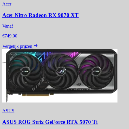
Acer
Acer Nitro Radeon RX 9070 XT
Vanaf
€749,00
Vergelijk prijzen
ASUS
ASUS ROG Strix GeForce RTX 5070 Ti