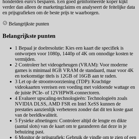
honderden euro's besparen. Een goed geïnformeerde koper kijkt
verder dan alleen de marketingclaims en analyseert de feitelijke data
en prijsgrafieken om de beste prijs te waarborgen.
Belangrijkste punten
Belangrijkste punten
1
Bepaal je doelresolutie: Kies een kaart die specifiek is
ontworpen voor 1080p, 1440p of 4K om onnodige kosten te
vermijden.
2
Controleer het videogeheugen (VRAM): Voor moderne
games is minimaal 8GB VRAM de standaard, maar voor 4K
en toekomstige titels is 12GB of 16GB aan te raden.
3
Let op de stroomvoorziening (TDP): Krachtige
videokaarten vereisen een voeding met voldoende wattage en
de juiste PCIe- of 12VHPWR-connectoren.
4
Evalueer upscaling-technologieën: Technologieën zoals
NVIDIA DLSS, AMD FSR en Intel XeSS kunnen de
prestaties aanzienlijk verbeteren zonder dat dit ten koste gaat
van de beeldkwaliteit.
5
Fysieke afmetingen: Controleer altijd de lengte en dikte
(aantal slots) van de kaart om te garanderen dat deze in je
behuizing past.
6
Monitor de prijsgrafiek: Gebruik de vindle om te zien of een