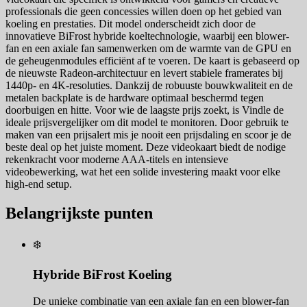
professionals die geen concessies willen doen op het gebied van
koeling en prestaties. Dit model onderscheidt zich door de
innovatieve BiFrost hybride koeltechnologie, waarbij een blower-
fan en een axiale fan samenwerken om de warmte van de GPU en
de geheugenmodules efficiënt af te voeren. De kaart is gebaseerd op
de nieuwste Radeon-architectuur en levert stabiele framerates bij
1440p- en 4K-resoluties. Dankzij de robuuste bouwkwaliteit en de
metalen backplate is de hardware optimaal beschermd tegen
doorbuigen en hitte. Voor wie de laagste prijs zoekt, is Vindle de
ideale prijsvergelijker om dit model te monitoren. Door gebruik te
maken van een prijsalert mis je nooit een prijsdaling en scoor je de
beste deal op het juiste moment. Deze videokaart biedt de nodige
rekenkracht voor moderne AAA-titels en intensieve
videobewerking, wat het een solide investering maakt voor elke
high-end setup.
Belangrijkste punten
❄️
Hybride BiFrost Koeling
De unieke combinatie van een axiale fan en een blower-fan