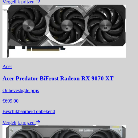
Vergelijk prijzen
Acer
Acer Predator BiFrost Radeon RX 9070 XT
Onbevestigde prijs
€699,00
Beschikbaarheid onbekend
Vergelijk prijzen