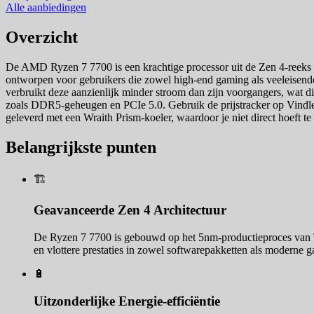
Alle aanbiedingen
Overzicht
De AMD Ryzen 7 7700 is een krachtige processor uit de Zen 4-reeks die
ontworpen voor gebruikers die zowel high-end gaming als veeleisende
verbruikt deze aanzienlijk minder stroom dan zijn voorgangers, wat d
zoals DDR5-geheugen en PCIe 5.0. Gebruik de prijstracker op Vindle o
geleverd met een Wraith Prism-koeler, waardoor je niet direct hoeft t
Belangrijkste punten
🏗️
Geavanceerde Zen 4 Architectuur
De Ryzen 7 7700 is gebouwd op het 5nm-productieproces van TSM
en vlottere prestaties in zowel softwarepakketten als moderne 
🔋
Uitzonderlijke Energie-efficiëntie