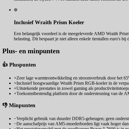
❄️
Inclusief Wraith Prism Koeler
Een belangrijk voordeel is de meegeleverde AMD Wraith Prism
belasting. Dit bespaart je niet alleen enkele tientallen euro's 
Plus- en minpunten
👍 Pluspunten
+
Zeer lage warmteontwikkeling en stroomverbruik door het 
+
Inclusief hoogwaardige Wraith Prism RGB-koeler in de verpa
+
Uitstekende prestaties in zowel gaming als productiviteitstoep
+
Toekomstbestendig platform door de ondersteuning van de AM
👎 Minpunten
−
Verplicht gebruik van duurder DDR5-geheugen; geen onder
−
De aanschafprijs van AM5-moederborden ligt vaak hoger dan 
−
Het prestatieverschil met de goedkopere Ryzen 5 7600 is in p