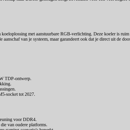
 koeloplossing met aanstuurbare RGB-verlichting. Deze koeler is ru
bij de aanschaf van je systeem, maar garandeert ook dat je direct uit de
65W TDP-ontwerp.
kking.
assingen.
5-socket tot 2027.
steuning voor DDR4.
die van oudere platforms.
ure gaming-scenario's beperkt.