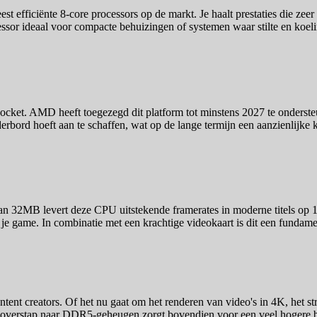
st efficiënte 8-core processors op de markt. Je haalt prestaties die ze
essor ideaal voor compacte behuizingen of systemen waar stilte en koeli
cket. AMD heeft toegezegd dit platform tot minstens 2027 te ondersteu
erbord hoeft aan te schaffen, wat op de lange termijn een aanzienlijke 
an 32MB levert deze CPU uitstekende framerates in moderne titels op 1
 je game. In combinatie met een krachtige videokaart is dit een funda
tent creators. Of het nu gaat om het renderen van video's in 4K, het
De overstap naar DDR5-geheugen zorgt bovendien voor een veel hogere b