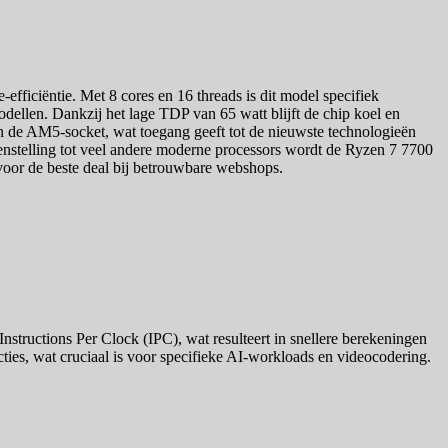
efficiëntie. Met 8 cores en 16 threads is dit model specifiek
ellen. Dankzij het lage TDP van 65 watt blijft de chip koel en
an de AM5-socket, wat toegang geeft tot de nieuwste technologieën
genstelling tot veel andere moderne processors wordt de Ryzen 7 7700
 voor de beste deal bij betrouwbare webshops.
tructions Per Clock (IPC), wat resulteert in snellere berekeningen
ties, wat cruciaal is voor specifieke AI-workloads en videocodering.