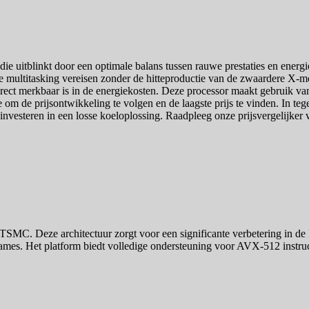
 uitblinkt door een optimale balans tussen rauwe prestaties en energie-
 multitasking vereisen zonder de hitteproductie van de zwaardere X-mod
irect merkbaar is in de energiekosten. Deze processor maakt gebruik v
m de prijsontwikkeling te volgen en de laagste prijs te vinden. In te
e investeren in een losse koeloplossing. Raadpleeg onze prijsvergelijker
C. Deze architectuur zorgt voor een significante verbetering in de Ins
games. Het platform biedt volledige ondersteuning voor AVX-512 instruc