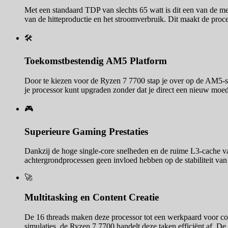
Met een standaard TDP van slechts 65 watt is dit een van de mee
van de hitteproductie en het stroomverbruik. Dit maakt de proc
🛠️
Toekomstbestendig AM5 Platform
Door te kiezen voor de Ryzen 7 7700 stap je over op de AM5-so
je processor kunt upgraden zonder dat je direct een nieuw moed
🎮
Superieure Gaming Prestaties
Dankzij de hoge single-core snelheden en de ruime L3-cache v
achtergrondprocessen geen invloed hebben op de stabiliteit van
🚀
Multitasking en Content Creatie
De 16 threads maken deze processor tot een werkpaard voor con
simulaties, de Ryzen 7 7700 handelt deze taken efficiënt af. 