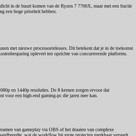
er dicht in de buurt komen van de Ryzen 7 7700X, maar met een fractie
ng een hoge prioriteit hebben.
nen met nieuwe processorreleases. Dit betekent dat je in de toekomst
kostenbesparing oplevert ten opzichte van concurrerende platforms.
080p en 1440p resoluties. De 8 kernen zorgen ervoor dat
ment voor een high-end gaming-pc die jaren mee kan.
 streamen van gameplay via OBS of het draaien van complexe
andbreedte, wat de workflow bij grote projecten merkbaar versnelt.