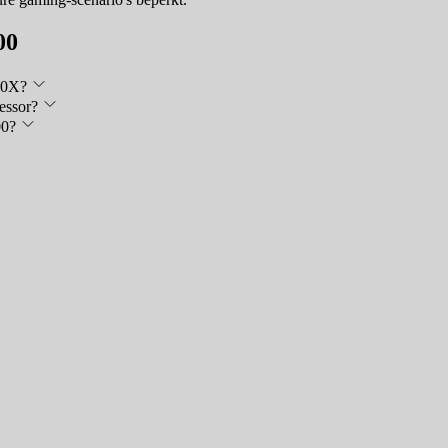
00
700X?
essor?
00?