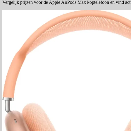
Vergelijk prijzen voor de Apple AirPods Max koptelefoon en vind act