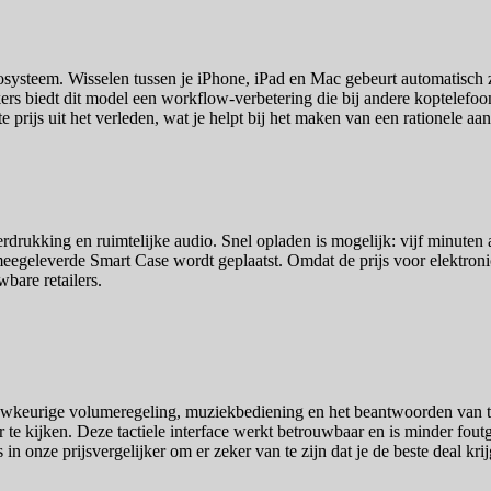
ysteem. Wisselen tussen je iPhone, iPad en Mac gebeurt automatisch zond
kers biedt dit model een workflow-verbetering die bij andere koptelefoon
e prijs uit het verleden, wat je helpt bij het maken van een rationele aa
derdrukking en ruimtelijke audio. Snel opladen is mogelijk: vijf minuten 
meegeleverde Smart Case wordt geplaatst. Omdat de prijs voor elektronica
wbare retailers.
uwkeurige volumeregeling, muziekbediening en het beantwoorden van 
 te kijken. Deze tactiele interface werkt betrouwbaar en is minder fou
n onze prijsvergelijker om er zeker van te zijn dat je de beste deal krij