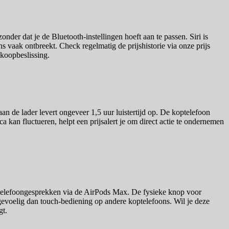
er dat je de Bluetooth-instellingen hoeft aan te passen. Siri is
s vaak ontbreekt. Check regelmatig de prijshistorie via onze prijs
nkoopbeslissing.
aan de lader levert ongeveer 1,5 uur luistertijd op. De koptelefoon
 kan fluctueren, helpt een prijsalert je om direct actie te ondernemen
telefoongesprekken via de AirPods Max. De fysieke knop voor
tgevoelig dan touch-bediening op andere koptelefoons. Wil je deze
gt.