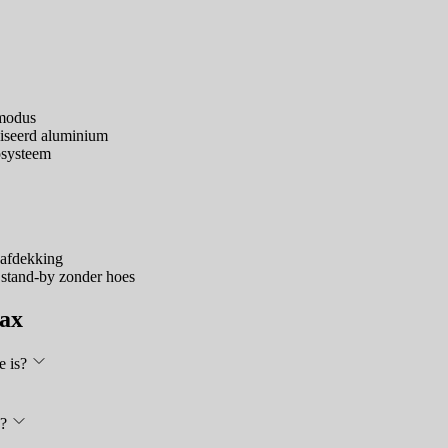
emodus
diseerd aluminium
osysteem
 afdekking
 stand-by zonder hoes
Max
e is?
e?