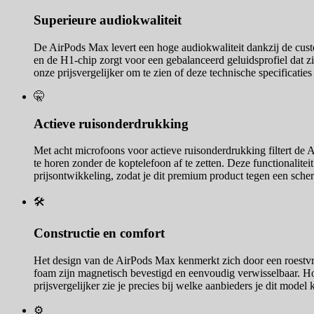
Superieure audiokwaliteit
De AirPods Max levert een hoge audiokwaliteit dankzij de cus
en de H1-chip zorgt voor een gebalanceerd geluidsprofiel dat z
onze prijsvergelijker om te zien of deze technische specificati
🤫
Actieve ruisonderdrukking
Met acht microfoons voor actieve ruisonderdrukking filtert d
te horen zonder de koptelefoon af te zetten. Deze functionalite
prijsontwikkeling, zodat je dit premium product tegen een sche
🛠️
Constructie en comfort
Het design van de AirPods Max kenmerkt zich door een roestv
foam zijn magnetisch bevestigd en eenvoudig verwisselbaar. Hoe
prijsvergelijker zie je precies bij welke aanbieders je dit mode
⚙️