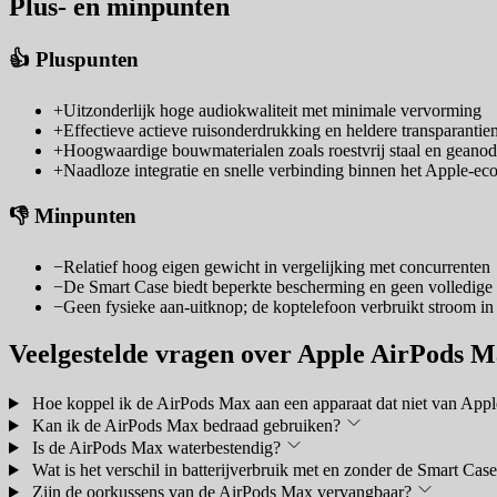
Plus- en minpunten
👍 Pluspunten
+
Uitzonderlijk hoge audiokwaliteit met minimale vervorming
+
Effectieve actieve ruisonderdrukking en heldere transparanti
+
Hoogwaardige bouwmaterialen zoals roestvrij staal en geano
+
Naadloze integratie en snelle verbinding binnen het Apple-ec
👎 Minpunten
−
Relatief hoog eigen gewicht in vergelijking met concurrenten
−
De Smart Case biedt beperkte bescherming en geen volledige
−
Geen fysieke aan-uitknop; de koptelefoon verbruikt stroom in
Veelgestelde vragen over Apple AirPods 
Hoe koppel ik de AirPods Max aan een apparaat dat niet van Appl
Kan ik de AirPods Max bedraad gebruiken?
Is de AirPods Max waterbestendig?
Wat is het verschil in batterijverbruik met en zonder de Smart Cas
Zijn de oorkussens van de AirPods Max vervangbaar?