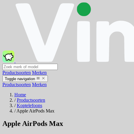
Productsoorten
Merken
Toggle navigation
Productsoorten
Merken
Home
/
Productsoorten
/
Koptelefoons
/
Apple AirPods Max
Apple AirPods Max