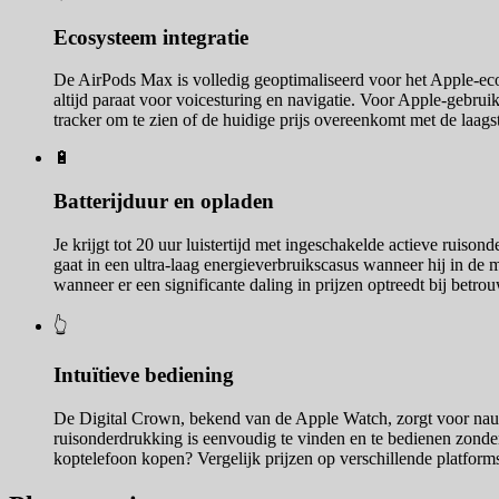
Ecosysteem integratie
De AirPods Max is volledig geoptimaliseerd voor het Apple-ecos
altijd paraat voor voicesturing en navigatie. Voor Apple-gebrui
tracker om te zien of de huidige prijs overeenkomt met de laagst
🔋
Batterijduur en opladen
Je krijgt tot 20 uur luistertijd met ingeschakelde actieve ruison
gaat in een ultra-laag energieverbruikscasus wanneer hij in de 
wanneer er een significante daling in prijzen optreedt bij betrou
👆
Intuïtieve bediening
De Digital Crown, bekend van de Apple Watch, zorgt voor na
ruisonderdrukking is eenvoudig te vinden en te bedienen zonder
koptelefoon kopen? Vergelijk prijzen op verschillende platforms i