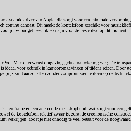
tom dynamic driver van Apple, die zorgt voor een minimale vervorming,
ich continu aanpast. Dit maakt de koptelefoon geschikt voor muzieklie
es voor jouw budget beschikbaar zijn voor de beste deal op dit moment.
e AirPods Max ongewenst omgevingsgeluid nauwkeurig weg. De transpara
it is ideaal voor gebruik in kantooromgevingen of tijdens reizen. Door g
rpe prijs kunt aanschaffen zonder compromissen te doen op de techniek
rijstalen frame en een ademende mesh-kopband, wat zorgt voor een ge
wel de koptelefoon relatief zwaar is, zorgt de ergonomische constructie
l kunt verkrijgen, zodat je niet onnodig te veel betaalt voor de hoogwaar