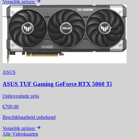
Vergelijk prijzen
ASUS
ASUS TUF Gaming GeForce RTX 5060 Ti
Onbevestigde prijs
€709,00
Beschikbaarheid onbekend
Vergelijk prijzen
Alle Videokaarten