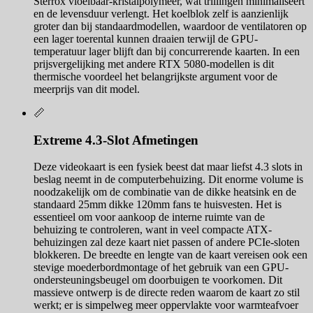
Sterrox vloeibaar-kristalpolymeer, wat trillingen minimaliseert
en de levensduur verlengt. Het koelblok zelf is aanzienlijk
groter dan bij standaardmodellen, waardoor de ventilatoren op
een lager toerental kunnen draaien terwijl de GPU-
temperatuur lager blijft dan bij concurrerende kaarten. In een
prijsvergelijking met andere RTX 5080-modellen is dit
thermische voordeel het belangrijkste argument voor de
meerprijs van dit model.
📏
Extreme 4.3-Slot Afmetingen
Deze videokaart is een fysiek beest dat maar liefst 4.3 slots in
beslag neemt in de computerbehuizing. Dit enorme volume is
noodzakelijk om de combinatie van de dikke heatsink en de
standaard 25mm dikke 120mm fans te huisvesten. Het is
essentieel om voor aankoop de interne ruimte van de
behuizing te controleren, want in veel compacte ATX-
behuizingen zal deze kaart niet passen of andere PCIe-sloten
blokkeren. De breedte en lengte van de kaart vereisen ook een
stevige moederbordmontage of het gebruik van een GPU-
ondersteuningsbeugel om doorbuigen te voorkomen. Dit
massieve ontwerp is de directe reden waarom de kaart zo stil
werkt; er is simpelweg meer oppervlakte voor warmteafvoer