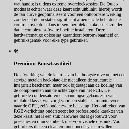
wat handig is tijdens extreme overclocksessies. De Quiet-
modus is echter waar deze kaart echt uitblinkt; hierbij wordt
de fan-curve geoptimaliseerd voor een onhoorbare werking
zonder dat de prestaties significant afnemen. Je hebt dus de
controle over de balans tussen thermiek en akoestiek zonder
dat je complexe software hoeft te installeren. Deze
hardwarematige oplossing garandeert betrouwbaarheid en
gebruiksgemak voor elke type gebruiker.
🛠️
Premium Bouwkwaliteit
De afwerking van de kaart is van het hoogste niveau, met een
stevige metalen backplate die niet alleen de structurele
integriteit beschermt, maar ook bijdraagt aan de koeling van
de componenten aan de achterzijde van het PCB. De
gebruikte condensatoren en spanningsregelaars zijn van
militaire klasse, wat zorgt voor een stabiele stroomtoevoer
naar de GPU, zelfs onder zware belasting. Het ontbreken van
RGB-verlichting onderstreept het professionele karakter van
deze kaart; het is een stuk hardware dat is gebouwd voor
prestaties en duurzaamheid, niet voor visuele opsmuk. Voor
gebruikers die een clean en functioneel systeem willen