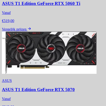
ASUS T1 Edition GeForce RTX 5060 Ti
Vanaf
€519,00
Vergelijk prijzen
ASUS
ASUS T1 Edition GeForce RTX 5070
Vanaf