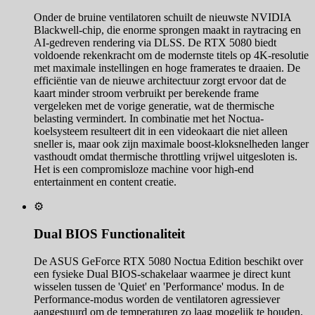
Onder de bruine ventilatoren schuilt de nieuwste NVIDIA
Blackwell-chip, die enorme sprongen maakt in raytracing en
AI-gedreven rendering via DLSS. De RTX 5080 biedt
voldoende rekenkracht om de modernste titels op 4K-resolutie
met maximale instellingen en hoge framerates te draaien. De
efficiëntie van de nieuwe architectuur zorgt ervoor dat de
kaart minder stroom verbruikt per berekende frame
vergeleken met de vorige generatie, wat de thermische
belasting vermindert. In combinatie met het Noctua-
koelsysteem resulteert dit in een videokaart die niet alleen
sneller is, maar ook zijn maximale boost-kloksnelheden langer
vasthoudt omdat thermische throttling vrijwel uitgesloten is.
Het is een compromisloze machine voor high-end
entertainment en content creatie.
⚙️
Dual BIOS Functionaliteit
De ASUS GeForce RTX 5080 Noctua Edition beschikt over
een fysieke Dual BIOS-schakelaar waarmee je direct kunt
wisselen tussen de 'Quiet' en 'Performance' modus. In de
Performance-modus worden de ventilatoren agressiever
aangestuurd om de temperaturen zo laag mogelijk te houden,