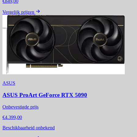
€849,00
Vergelijk prijzen
ASUS
ASUS ProArt GeForce RTX 5090
Onbevestigde prijs
€4.399,00
Beschikbaarheid onbekend