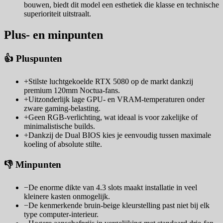
bouwen, biedt dit model een esthetiek die klasse en technische
superioriteit uitstraalt.
Plus- en minpunten
👍 Pluspunten
+
Stilste luchtgekoelde RTX 5080 op de markt dankzij
premium 120mm Noctua-fans.
+
Uitzonderlijk lage GPU- en VRAM-temperaturen onder
zware gaming-belasting.
+
Geen RGB-verlichting, wat ideaal is voor zakelijke of
minimalistische builds.
+
Dankzij de Dual BIOS kies je eenvoudig tussen maximale
koeling of absolute stilte.
👎 Minpunten
−
De enorme dikte van 4.3 slots maakt installatie in veel
kleinere kasten onmogelijk.
−
De kenmerkende bruin-beige kleurstelling past niet bij elk
type computer-interieur.