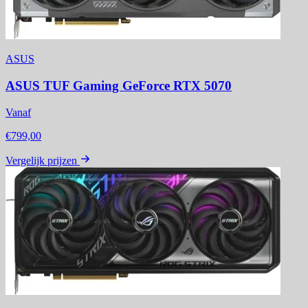
ASUS
ASUS TUF Gaming GeForce RTX 5070
Vanaf
€799,00
Vergelijk prijzen