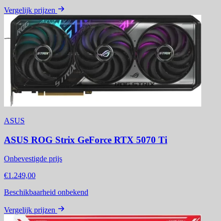
Vergelijk prijzen
ASUS
ASUS ROG Strix GeForce RTX 5070 Ti
Onbevestigde prijs
€1.249,00
Beschikbaarheid onbekend
Vergelijk prijzen