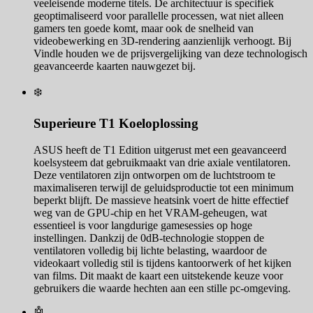
veeleisende moderne titels. De architectuur is specifiek
geoptimaliseerd voor parallelle processen, wat niet alleen
gamers ten goede komt, maar ook de snelheid van
videobewerking en 3D-rendering aanzienlijk verhoogt. Bij
Vindle houden we de prijsvergelijking van deze technologisch
geavanceerde kaarten nauwgezet bij.
❄️
Superieure T1 Koeloplossing
ASUS heeft de T1 Edition uitgerust met een geavanceerd
koelsysteem dat gebruikmaakt van drie axiale ventilatoren.
Deze ventilatoren zijn ontworpen om de luchtstroom te
maximaliseren terwijl de geluidsproductie tot een minimum
beperkt blijft. De massieve heatsink voert de hitte effectief
weg van de GPU-chip en het VRAM-geheugen, wat
essentieel is voor langdurige gamesessies op hoge
instellingen. Dankzij de 0dB-technologie stoppen de
ventilatoren volledig bij lichte belasting, waardoor de
videokaart volledig stil is tijdens kantoorwerk of het kijken
van films. Dit maakt de kaart een uitstekende keuze voor
gebruikers die waarde hechten aan een stille pc-omgeving.
🤖