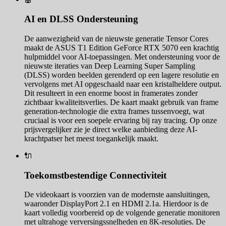
AI en DLSS Ondersteuning
De aanwezigheid van de nieuwste generatie Tensor Cores
maakt de ASUS T1 Edition GeForce RTX 5070 een krachtig
hulpmiddel voor AI-toepassingen. Met ondersteuning voor de
nieuwste iteraties van Deep Learning Super Sampling
(DLSS) worden beelden gerenderd op een lagere resolutie en
vervolgens met AI opgeschaald naar een kristalheldere output.
Dit resulteert in een enorme boost in framerates zonder
zichtbaar kwaliteitsverlies. De kaart maakt gebruik van frame
generation-technologie die extra frames tussenvoegt, wat
cruciaal is voor een soepele ervaring bij ray tracing. Op onze
prijsvergelijker zie je direct welke aanbieding deze AI-
krachtpatser het meest toegankelijk maakt.
🔌
Toekomstbestendige Connectiviteit
De videokaart is voorzien van de modernste aansluitingen,
waaronder DisplayPort 2.1 en HDMI 2.1a. Hierdoor is de
kaart volledig voorbereid op de volgende generatie monitoren
met ultrahoge verversingssnelheden en 8K-resoluties. De