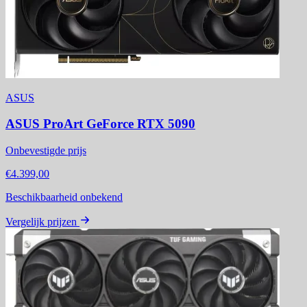
ASUS
ASUS ProArt GeForce RTX 5090
Onbevestigde prijs
€4.399,00
Beschikbaarheid onbekend
Vergelijk prijzen