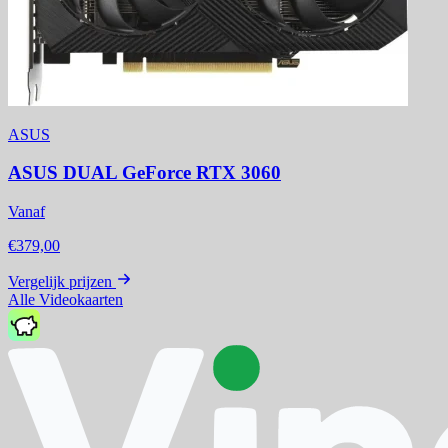
ASUS
ASUS DUAL GeForce RTX 3060
Vanaf
€379,00
Vergelijk prijzen
Alle Videokaarten