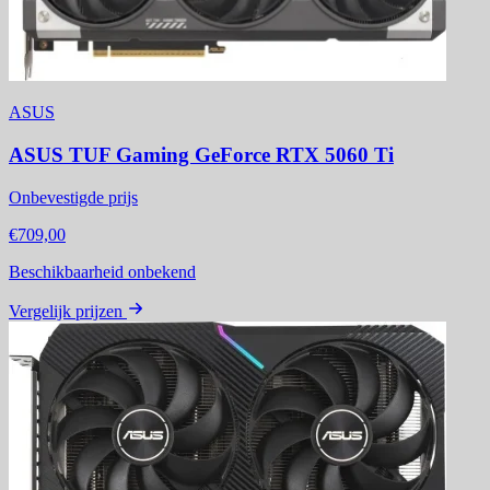
ASUS
ASUS TUF Gaming GeForce RTX 5060 Ti
Onbevestigde prijs
€709,00
Beschikbaarheid onbekend
Vergelijk prijzen