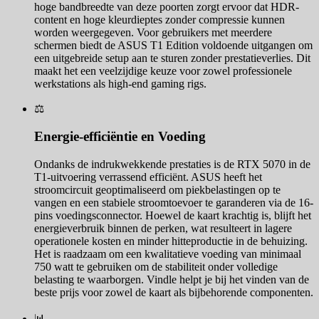
hoge bandbreedte van deze poorten zorgt ervoor dat HDR-
content en hoge kleurdieptes zonder compressie kunnen
worden weergegeven. Voor gebruikers met meerdere
schermen biedt de ASUS T1 Edition voldoende uitgangen om
een uitgebreide setup aan te sturen zonder prestatieverlies. Dit
maakt het een veelzijdige keuze voor zowel professionele
werkstations als high-end gaming rigs.
⚖️
Energie-efficiëntie en Voeding
Ondanks de indrukwekkende prestaties is de RTX 5070 in de
T1-uitvoering verrassend efficiënt. ASUS heeft het
stroomcircuit geoptimaliseerd om piekbelastingen op te
vangen en een stabiele stroomtoevoer te garanderen via de 16-
pins voedingsconnector. Hoewel de kaart krachtig is, blijft het
energieverbruik binnen de perken, wat resulteert in lagere
operationele kosten en minder hitteproductie in de behuizing.
Het is raadzaam om een kwalitatieve voeding van minimaal
750 watt te gebruiken om de stabiliteit onder volledige
belasting te waarborgen. Vindle helpt je bij het vinden van de
beste prijs voor zowel de kaart als bijbehorende componenten.
📊