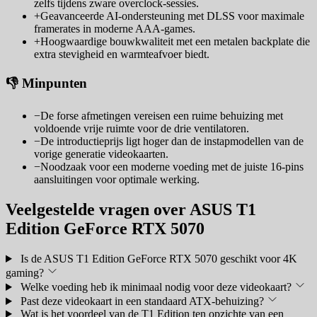
zelfs tijdens zware overclock-sessies.
+
Geavanceerde AI-ondersteuning met DLSS voor maximale
framerates in moderne AAA-games.
+
Hoogwaardige bouwkwaliteit met een metalen backplate die
extra stevigheid en warmteafvoer biedt.
👎 Minpunten
−
De forse afmetingen vereisen een ruime behuizing met
voldoende vrije ruimte voor de drie ventilatoren.
−
De introductieprijs ligt hoger dan de instapmodellen van de
vorige generatie videokaarten.
−
Noodzaak voor een moderne voeding met de juiste 16-pins
aansluitingen voor optimale werking.
Veelgestelde vragen over ASUS T1
Edition GeForce RTX 5070
Is de ASUS T1 Edition GeForce RTX 5070 geschikt voor 4K
gaming?
Welke voeding heb ik minimaal nodig voor deze videokaart?
Past deze videokaart in een standaard ATX-behuizing?
Wat is het voordeel van de T1 Edition ten opzichte van een