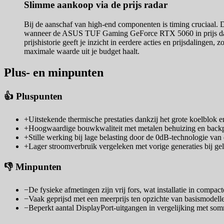
Slimme aankoop via de prijs radar
Bij de aanschaf van high-end componenten is timing cruciaal. 
wanneer de ASUS TUF Gaming GeForce RTX 5060 in prijs daalt. 
prijshistorie geeft je inzicht in eerdere acties en prijsdalingen
maximale waarde uit je budget haalt.
Plus- en minpunten
👍 Pluspunten
+
Uitstekende thermische prestaties dankzij het grote koelblok e
+
Hoogwaardige bouwkwaliteit met metalen behuizing en backpl
+
Stille werking bij lage belasting door de 0dB-technologie van 
+
Lager stroomverbruik vergeleken met vorige generaties bij geli
👎 Minpunten
−
De fysieke afmetingen zijn vrij fors, wat installatie in compa
−
Vaak geprijsd met een meerprijs ten opzichte van basismodel
−
Beperkt aantal DisplayPort-uitgangen in vergelijking met so