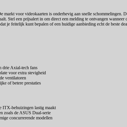
De markt voor videokaarten is onderhevig aan snelle schommelingen. Do
Stel een prijsalert in om direct een melding te ontvangen wanneer de
, zodat je feitelijk kunt bepalen of een huidige aanbieding echt de beste 
n drie Axial-tech fans
ate voor extra stevigheid
de ventilatoren
jke of betere prestaties
cte ITX-behuizingen lastig maakt
len zoals de ASUS Dual-serie
mmige concurrerende modellen