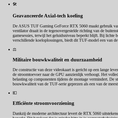
🛠️
Geavanceerde Axial-tech koeling
De ASUS TUF Gaming GeForce RTX 5060 maakt gebruik van drie 
ventilator draait in de tegenovergestelde richting van de buiten
gamesessies, terwijl het geluidsniveau beperkt blijft. Bij lichte
verschillende koeloplossingen, biedt dit TUF-model een van de me
⚖️
Militaire bouwkwaliteit en duurzaamheid
De constructie van deze videokaart is gericht op een lange leve
de stroomtoevoer naar de GPU aanzienlijk verhoogt. Het volled
belasting op componenten tijdens de montage vermindert. De st
bouwkwaliteit van de TUF-serie geprezen als een van de meest r
💶
Efficiënte stroomvoorziening
Dankzij de moderne architectuur levert de RTX 5060 uitsteken