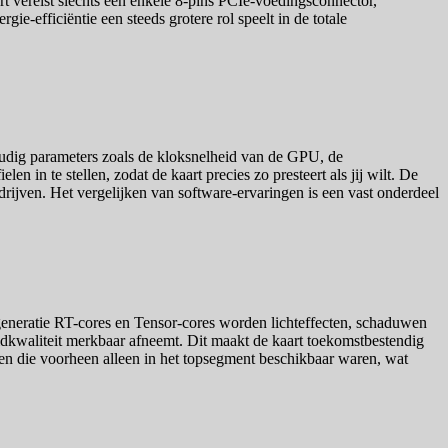
art vereist slechts een enkele 8-pins PCIe-voedingsconnector,
ie-efficiëntie een steeds grotere rol speelt in de totale
oudig parameters zoals de kloksnelheid van de GPU, de
n in te stellen, zodat de kaart precies zo presteert als jij wilt. De
 drijven. Het vergelijken van software-ervaringen is een vast onderdeel
eneratie RT-cores en Tensor-cores worden lichteffecten, schaduwen
eldkwaliteit merkbaar afneemt. Dit maakt de kaart toekomstbestendig
ken die voorheen alleen in het topsegment beschikbaar waren, wat