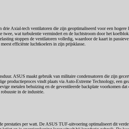
Axial-tech ventilatoren die zijn geoptimaliseerd voor een hogere lu
ste twee, wat turbulentie vermindert en de luchtstroom door het koelblok 
 belasting stoppen de ventilatoren volledig, waardoor de kaart in passiev
est efficiënte luchtkoelers in zijn prijsklasse.
nsduur. ASUS maakt gebruik van militaire condensatoren die zijn gecerti
ige productieproces vindt plaats via Auto-Extreme Technology, een gea
evige metalen behuizing en de geventileerde backplate voorkomen dat d
obuuste in de industrie.
de prestaties per watt. De ASUS TUF-uitvoering optimaliseert dit ver