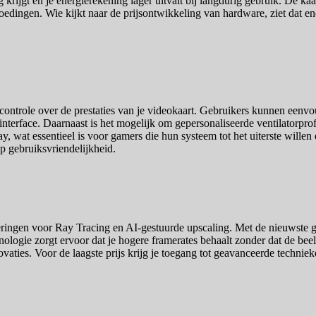
g krijgt en je energierekening lager uitvalt bij langdurig gebruik. De ka
dingen. Wie kijkt naar de prijsontwikkeling van hardware, ziet dat energ
ontrole over de prestaties van je videokaart. Gebruikers kunnen eenv
terface. Daarnaast is het mogelijk om gepersonaliseerde ventilatorprofiele
y, wat essentieel is voor gamers die hun systeem tot het uiterste willen
p gebruiksvriendelijkheid.
ringen voor Ray Tracing en AI-gestuurde upscaling. Met de nieuwste g
hnologie zorgt ervoor dat je hogere framerates behaalt zonder dat de be
vaties. Voor de laagste prijs krijg je toegang tot geavanceerde technie