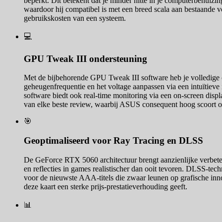
beperkt. Dit betekent dat je minder hitte in je computerbehuizin
waardoor hij compatibel is met een breed scala aan bestaande voe
gebruikskosten van een systeem.
💻
GPU Tweak III ondersteuning
Met de bijbehorende GPU Tweak III software heb je volledige c
geheugenfrequentie en het voltage aanpassen via een intuïtieve in
software biedt ook real-time monitoring via een on-screen displa
van elke beste review, waarbij ASUS consequent hoog scoort o
🎯
Geoptimaliseerd voor Ray Tracing en DLSS
De GeForce RTX 5060 architectuur brengt aanzienlijke verbete
en reflecties in games realistischer dan ooit tevoren. DLSS-tec
voor de nieuwste AAA-titels die zwaar leunen op grafische inno
deze kaart een sterke prijs-prestatieverhouding geeft.
📊