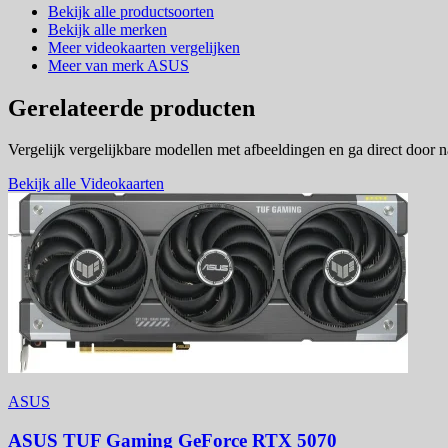
Bekijk alle productsoorten
Bekijk alle merken
Meer videokaarten vergelijken
Meer van merk ASUS
Gerelateerde producten
Vergelijk vergelijkbare modellen met afbeeldingen en ga direct door 
Bekijk alle Videokaarten
ASUS
ASUS TUF Gaming GeForce RTX 5070