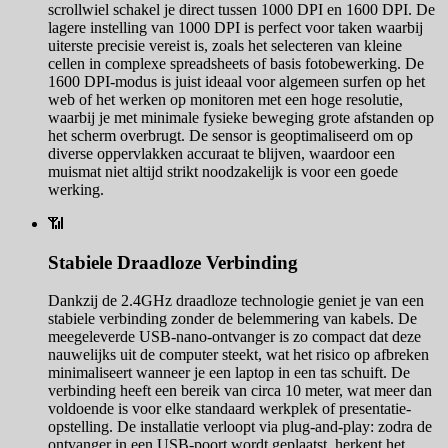
scrollwiel schakel je direct tussen 1000 DPI en 1600 DPI. De
lagere instelling van 1000 DPI is perfect voor taken waarbij
uiterste precisie vereist is, zoals het selecteren van kleine
cellen in complexe spreadsheets of basis fotobewerking. De
1600 DPI-modus is juist ideaal voor algemeen surfen op het
web of het werken op monitoren met een hoge resolutie,
waarbij je met minimale fysieke beweging grote afstanden op
het scherm overbrugt. De sensor is geoptimaliseerd om op
diverse oppervlakken accuraat te blijven, waardoor een
muismat niet altijd strikt noodzakelijk is voor een goede
werking.
📶
Stabiele Draadloze Verbinding
Dankzij de 2.4GHz draadloze technologie geniet je van een
stabiele verbinding zonder de belemmering van kabels. De
meegeleverde USB-nano-ontvanger is zo compact dat deze
nauwelijks uit de computer steekt, wat het risico op afbreken
minimaliseert wanneer je een laptop in een tas schuift. De
verbinding heeft een bereik van circa 10 meter, wat meer dan
voldoende is voor elke standaard werkplek of presentatie-
opstelling. De installatie verloopt via plug-and-play: zodra de
ontvanger in een USB-poort wordt geplaatst, herkent het