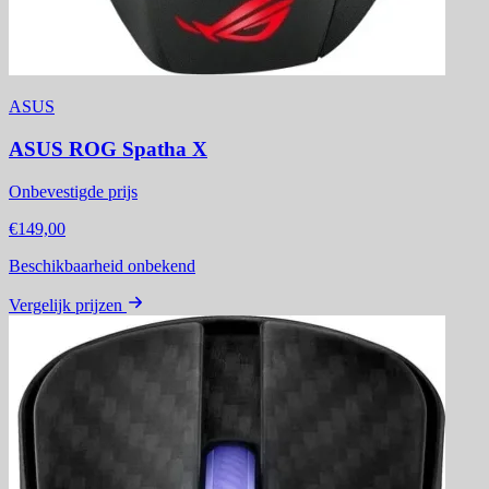
ASUS
ASUS ROG Spatha X
Onbevestigde prijs
€149,00
Beschikbaarheid onbekend
Vergelijk prijzen