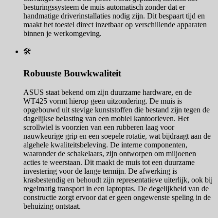
besturingssysteem de muis automatisch zonder dat er
handmatige driverinstallaties nodig zijn. Dit bespaart tijd en
maakt het toestel direct inzetbaar op verschillende apparaten
binnen je werkomgeving.
🛠️
Robuuste Bouwkwaliteit
ASUS staat bekend om zijn duurzame hardware, en de
WT425 vormt hierop geen uitzondering. De muis is
opgebouwd uit stevige kunststoffen die bestand zijn tegen de
dagelijkse belasting van een mobiel kantoorleven. Het
scrollwiel is voorzien van een rubberen laag voor
nauwkeurige grip en een soepele rotatie, wat bijdraagt aan de
algehele kwaliteitsbeleving. De interne componenten,
waaronder de schakelaars, zijn ontworpen om miljoenen
acties te weerstaan. Dit maakt de muis tot een duurzame
investering voor de lange termijn. De afwerking is
krasbestendig en behoudt zijn representatieve uiterlijk, ook bij
regelmatig transport in een laptoptas. De degelijkheid van de
constructie zorgt ervoor dat er geen ongewenste speling in de
behuizing ontstaat.