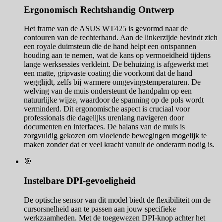
Ergonomisch Rechtshandig Ontwerp
Het frame van de ASUS WT425 is gevormd naar de
contouren van de rechterhand. Aan de linkerzijde bevindt zich
een royale duimsteun die de hand helpt een ontspannen
houding aan te nemen, wat de kans op vermoeidheid tijdens
lange werksessies verkleint. De behuizing is afgewerkt met
een matte, gripvaste coating die voorkomt dat de hand
wegglijdt, zelfs bij warmere omgevingstemperaturen. De
welving van de muis ondersteunt de handpalm op een
natuurlijke wijze, waardoor de spanning op de pols wordt
verminderd. Dit ergonomische aspect is cruciaal voor
professionals die dagelijks urenlang navigeren door
documenten en interfaces. De balans van de muis is
zorgvuldig gekozen om vloeiende bewegingen mogelijk te
maken zonder dat er veel kracht vanuit de onderarm nodig is.
🎯
Instelbare DPI-gevoeligheid
De optische sensor van dit model biedt de flexibiliteit om de
cursorsnelheid aan te passen aan jouw specifieke
werkzaamheden. Met de toegewezen DPI-knop achter het