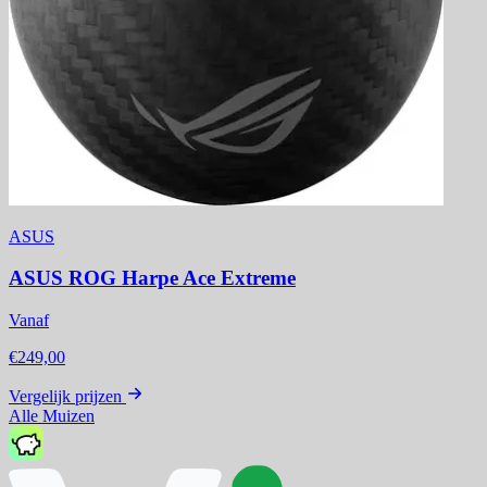
ASUS
ASUS ROG Harpe Ace Extreme
Vanaf
€249,00
Vergelijk prijzen
Alle Muizen