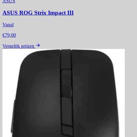
ASUS
ASUS ROG Strix Impact III
Vanaf
€79,00
Vergelijk prijzen