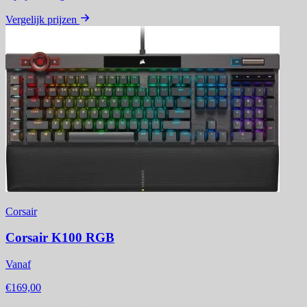
Vergelijk prijzen
Corsair
Corsair K100 RGB
Vanaf
€169,00