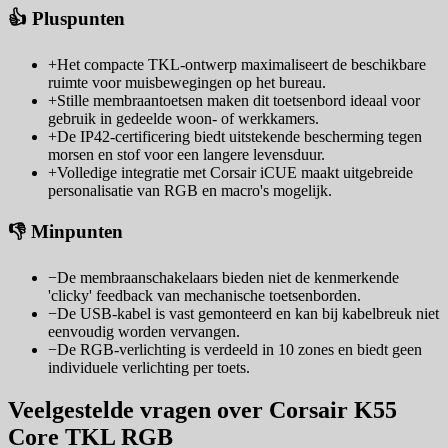
👍 Pluspunten
+
Het compacte TKL-ontwerp maximaliseert de beschikbare
ruimte voor muisbewegingen op het bureau.
+
Stille membraantoetsen maken dit toetsenbord ideaal voor
gebruik in gedeelde woon- of werkkamers.
+
De IP42-certificering biedt uitstekende bescherming tegen
morsen en stof voor een langere levensduur.
+
Volledige integratie met Corsair iCUE maakt uitgebreide
personalisatie van RGB en macro's mogelijk.
👎 Minpunten
−
De membraanschakelaars bieden niet de kenmerkende
'clicky' feedback van mechanische toetsenborden.
−
De USB-kabel is vast gemonteerd en kan bij kabelbreuk niet
eenvoudig worden vervangen.
−
De RGB-verlichting is verdeeld in 10 zones en biedt geen
individuele verlichting per toets.
Veelgestelde vragen over Corsair K55
Core TKL RGB