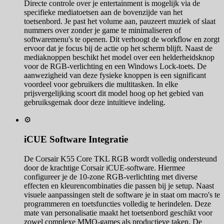
Directe controle over je entertainment is mogelijk via de
specifieke mediatoetsen aan de bovenzijde van het
toetsenbord. Je past het volume aan, pauzeert muziek of slaat
nummers over zonder je game te minimaliseren of
softwaremenu's te openen. Dit verhoogt de workflow en zorgt
ervoor dat je focus bij de actie op het scherm blijft. Naast de
mediaknoppen beschikt het model over een helderheidsknop
voor de RGB-verlichting en een Windows Lock-toets. De
aanwezigheid van deze fysieke knoppen is een significant
voordeel voor gebruikers die multitasken. In elke
prijsvergelijking scoort dit model hoog op het gebied van
gebruiksgemak door deze intuïtieve indeling.
⚙️
iCUE Software Integratie
De Corsair K55 Core TKL RGB wordt volledig ondersteund
door de krachtige Corsair iCUE-software. Hiermee
configureer je de 10-zone RGB-verlichting met diverse
effecten en kleurencombinaties die passen bij je setup. Naast
visuele aanpassingen stelt de software je in staat om macro's te
programmeren en toetsfuncties volledig te herindelen. Deze
mate van personalisatie maakt het toetsenbord geschikt voor
zowel complexe MMO-games als productieve taken. De