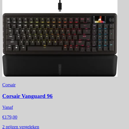
Corsair
Corsair Vanguard 96
Vanaf
€179,00
2
prijzen vergeleken