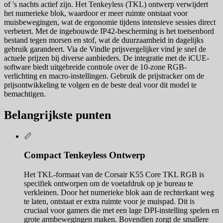
of 's nachts actief zijn. Het Tenkeyless (TKL) ontwerp verwijdert
het numerieke blok, waardoor er meer ruimte ontstaat voor
muisbewegingen, wat de ergonomie tijdens intensieve sessies direct
verbetert. Met de ingebouwde IP42-bescherming is het toetsenbord
bestand tegen morsen en stof, wat de duurzaamheid in dagelijks
gebruik garandeert. Via de Vindle prijsvergelijker vind je snel de
actuele prijzen bij diverse aanbieders. De integratie met de iCUE-
software biedt uitgebreide controle over de 10-zone RGB-
verlichting en macro-instellingen. Gebruik de prijstracker om de
prijsontwikkeling te volgen en de beste deal voor dit model te
bemachtigen.
Belangrijkste punten
📏
Compact Tenkeyless Ontwerp
Het TKL-formaat van de Corsair K55 Core TKL RGB is
specifiek ontworpen om de voetafdruk op je bureau te
verkleinen. Door het numerieke blok aan de rechterkant weg
te laten, ontstaat er extra ruimte voor je muispad. Dit is
cruciaal voor gamers die met een lage DPI-instelling spelen en
grote armbewegingen maken. Bovendien zorgt de smallere