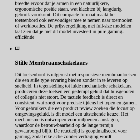
breedte ervoor dat je armen in een natuurlijkere,
ergonomische positie staan, wat klachten bij langdurig
gebruik voorkomt. Dit compacte formaat maakt het
toetsenbord ook eenvoudiger mee te nemen naar toernooien
of werklocaties. De prijsvergelijking met full-size modellen
laat zien dat je met dit model investeert in pure gaming-
efficiëntie.
⌨️
Stille Membraanschakelaars
Dit toetsenbord is uitgerust met responsieve membraantoetsen
die een stille type-ervaring bieden zonder in te leveren op
snelheid. In tegenstelling tot luide mechanische schakelaars,
produceren deze toetsen een gedempt geluid dat huisgenoten
of collega's niet stoort. De tactiele feedback is direct en
consistent, wat zorgt voor precisie tijdens het typen en gamen.
Voor gebruikers die een product review zoeken die focust op
omgevingsgeluid, is dit model een uitstekende keuze. Het
mechanisme is ontworpen voor miljoenen aanslagen,
waardoor de betrouwbaarheid op de lange termijn
gewaarborgd blijft. De reactietijd is geoptimaliseerd voor
gaming, zodat elke actie zonder vertraging wordt