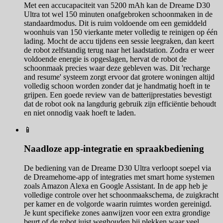
Met een accucapaciteit van 5200 mAh kan de Dreame D30
Ultra tot wel 150 minuten onafgebroken schoonmaken in de
standaardmodus. Dit is ruim voldoende om een gemiddeld
woonhuis van 150 vierkante meter volledig te reinigen op één
lading. Mocht de accu tijdens een sessie leegraken, dan keert
de robot zelfstandig terug naar het laadstation. Zodra er weer
voldoende energie is opgeslagen, hervat de robot de
schoonmaak precies waar deze gebleven was. Dit 'recharge
and resume' systeem zorgt ervoor dat grotere woningen altijd
volledig schoon worden zonder dat je handmatig hoeft in te
grijpen. Een goede review van de batterijprestaties bevestigt
dat de robot ook na langdurig gebruik zijn efficiëntie behoudt
en niet onnodig vaak hoeft te laden.
📱
Naadloze app-integratie en spraakbediening
De bediening van de Dreame D30 Ultra verloopt soepel via
de Dreamehome-app of integraties met smart home systemen
zoals Amazon Alexa en Google Assistant. In de app heb je
volledige controle over het schoonmaakschema, de zuigkracht
per kamer en de volgorde waarin ruimtes worden gereinigd.
Je kunt specifieke zones aanwijzen voor een extra grondige
beurt of de robot juist weghouden bij plekken waar veel