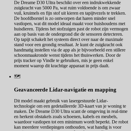
De Dreame D30 Ultra beschikt over een indrukwekkende
zuigkracht van 5000 Pa, wat ruim voldoende is om zwaar
vuil, kruimels en fijn stof uit kieren en tapijtvezels te trekken.
De hoofdborstel is zo ontworpen dat haren minder snel
vastlopen, wat dit model ideaal maakt voor huishoudens met
huisdieren. Tijdens het stofzuigen past de robot zijn vermogen
aan op basis van de ondergrond die de sensoren detecteren.
Op tapijt schakelt het systeem direct over naar de maximale
stand voor een grondig resultaat. Je kunt de zuigkracht ook
handmatig instellen via de app als je bijvoorbeeld een stillere
schoonmaakronde wenst tijdens het thuiswerken. Door de
prijs tracker op Vindle te gebruiken, mis je geen enkel
moment waarop dit krachtige apparaat in prijs daalt.
🗺️
Geavanceerde Lidar-navigatie en mapping
Dit model maakt gebruik van lasergestuurde Lidar-
technologie om een gedetailleerde 3D-kaart van je woning te
maken. De Dreame D30 Ultra scant de omgeving in real-time
en herkent obstakels zoals schoenen, kabels en meubels,
waardoor vastlopen tot een minimum wordt beperkt. De robot
kan meerdere verdiepingen onthouden, wat handig is voor