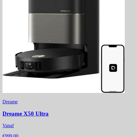
Dreame
Dreame X50 Ultra
Vanaf
€999,00