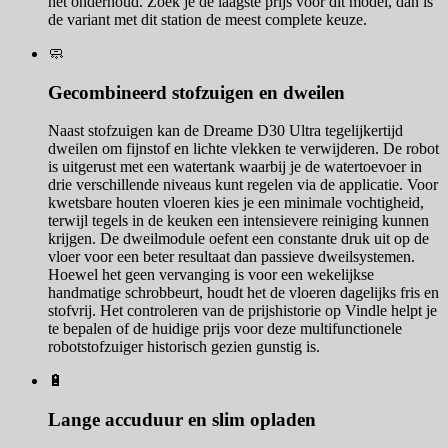
het onderhoud. Zoek je de laagste prijs voor dit model, dan is
de variant met dit station de meest complete keuze.
🧼
Gecombineerd stofzuigen en dweilen
Naast stofzuigen kan de Dreame D30 Ultra tegelijkertijd
dweilen om fijnstof en lichte vlekken te verwijderen. De robot
is uitgerust met een watertank waarbij je de watertoevoer in
drie verschillende niveaus kunt regelen via de applicatie. Voor
kwetsbare houten vloeren kies je een minimale vochtigheid,
terwijl tegels in de keuken een intensievere reiniging kunnen
krijgen. De dweilmodule oefent een constante druk uit op de
vloer voor een beter resultaat dan passieve dweilsystemen.
Hoewel het geen vervanging is voor een wekelijkse
handmatige schrobbeurt, houdt het de vloeren dagelijks fris en
stofvrij. Het controleren van de prijshistorie op Vindle helpt je
te bepalen of de huidige prijs voor deze multifunctionele
robotstofzuiger historisch gezien gunstig is.
🔋
Lange accuduur en slim opladen