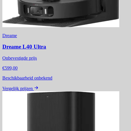
Dreame
Dreame L40 Ultra
Onbevestigde prijs
€599,00
Beschikbaarheid onbekend
Vergelijk prijzen