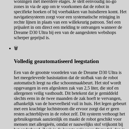
woningen met meerdere etages. Je stelt eenvoudig no-go
zones in via de app om te voorkomen dat de robot in
specifieke hoeken of bij voerbakken van huisdieren komt. Het
navigatiesysteem zorgt voor een systematische reiniging in
rechte lijnen in plaats van een willekeurig patroon. Stel een
prijsalert in om direct een melding te ontvangen wanneer de
Dreame D30 Ultra bij een van de aangesloten webshops
scherper geprijsd is.
🗑️
Volledig geautomatiseerd leegstation
Een van de grootste voordelen van de Dreame D30 Ultra is
het meegeleverde basisstation dat de stofbak van de robot
automatisch leegt na elke schoonmaakbeurt. Het stof wordt
opgevangen in een afgesloten zak van 2,5 liter, die stof en
allergenen veilig vasthoudt. Dit betekent dat je gemiddeld
slechts eens in de twee maanden de zak hoeft te vervangen,
afhankelijk van de hoeveelheid vuil in huis. Het legen gebeurt
met een krachtige luchtstroom die ervoor zorgt dat er geen
resten achterblijven in de robot zelf. Dit systeem verhoogt het
gebruiksgemak aanzienlijk en maakt de robot geschikt voor
mensen met allergieën, omdat er nauwelijks stof vrijkomt bij