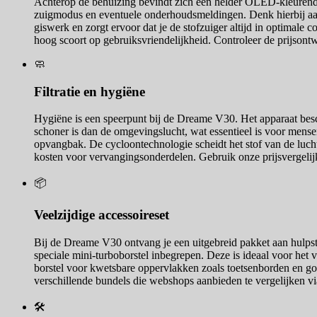
Achterop de behuizing bevindt zich een helder OLED-kleurendispl
zuigmodus en eventuele onderhoudsmeldingen. Denk hierbij aan 
giswerk en zorgt ervoor dat je de stofzuiger altijd in optimale 
hoog scoort op gebruiksvriendelijkheid. Controleer de prijsontw
🧼
Filtratie en hygiëne
Hygiëne is een speerpunt bij de Dreame V30. Het apparaat beschi
schoner is dan de omgevingslucht, wat essentieel is voor mensen
opvangbak. De cycloontechnologie scheidt het stof van de lucht
kosten voor vervangingsonderdelen. Gebruik onze prijsvergelijki
📦
Veelzijdige accessoireset
Bij de Dreame V30 ontvang je een uitgebreid pakket aan hulpstu
speciale mini-turboborstel inbegrepen. Deze is ideaal voor het 
borstel voor kwetsbare oppervlakken zoals toetsenborden en gor
verschillende bundels die webshops aanbieden te vergelijken v
🛠️