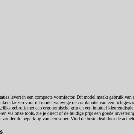
aties levert in een compacte vormfactor. Dit model maakt gebruik van ee
uikers kiezen voor dit model vanwege de combinatie van een lichtgewicht
jks gebruik met een ergonomische grip en een intuïtief kleurendisplay v
en via onze tools, zie je direct of de huidige prijs een goede investeri
igen zonder de beperking van een snoer. Vind de beste deal door de actuel
s