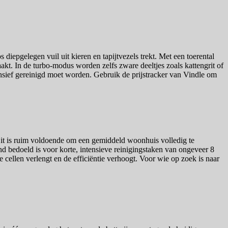
epgelegen vuil uit kieren en tapijtvezels trekt. Met een toerental
kt. In de turbo-modus worden zelfs zware deeltjes zoals kattengrit of
nsief gereinigd moet worden. Gebruik de prijstracker van Vindle om
it is ruim voldoende om een gemiddeld woonhuis volledig te
nd bedoeld is voor korte, intensieve reinigingstaken van ongeveer 8
e cellen verlengt en de efficiëntie verhoogt. Voor wie op zoek is naar