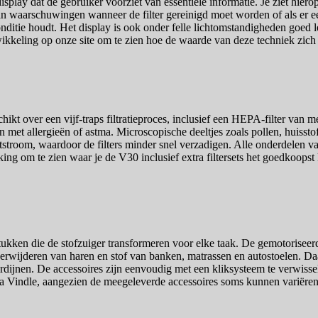
ay dat de gebruiker voorziet van essentiële informatie. Je ziet hierop
waarschuwingen wanneer de filter gereinigd moet worden of als er een b
conditie houdt. Het display is ook onder felle lichtomstandigheden goed 
ikkeling op onze site om te zien hoe de waarde van deze techniek zich 
kt over een vijf-traps filtratieproces, inclusief een HEPA-filter van me
 met allergieën of astma. Microscopische deeltjes zoals pollen, huisstof
stroom, waardoor de filters minder snel verzadigen. Alle onderdelen van
ng om te zien waar je de V30 inclusief extra filtersets het goedkoopst
kken die de stofzuiger transformeren voor elke taak. De gemotoriseerde 
verwijderen van haren en stof van banken, matrassen en autostoelen. Daa
dijnen. De accessoires zijn eenvoudig met een kliksysteem te verwissel
ia Vindle, aangezien de meegeleverde accessoires soms kunnen variëren