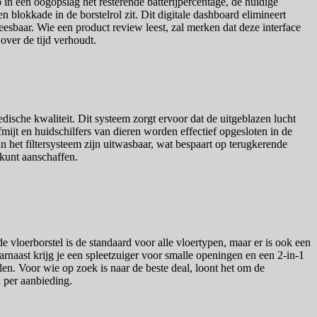
 in één oogopslag het resterende batterijpercentage, de huidige
lokkade in de borstelrol zit. Dit digitale dashboard elimineert
leesbaar. Wie een product review leest, zal merken dat deze interface
over de tijd verhoudt.
dische kwaliteit. Dit systeem zorgt ervoor dat de uitgeblazen lucht
mijt en huidschilfers van dieren worden effectief opgesloten in de
 het filtersysteem zijn uitwasbaar, wat bespaart op terugkerende
 kunt aanschaffen.
vloerborstel is de standaard voor alle vloertypen, maar er is ook een
rnaast krijg je een spleetzuiger voor smalle openingen en een 2-in-1
en. Voor wie op zoek is naar de beste deal, loont het om de
 per aanbieding.