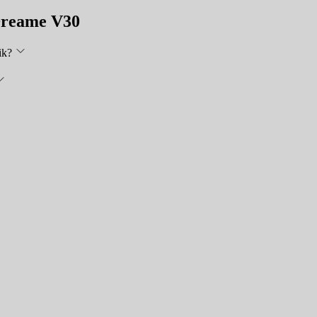
 Dreame V30
ik?