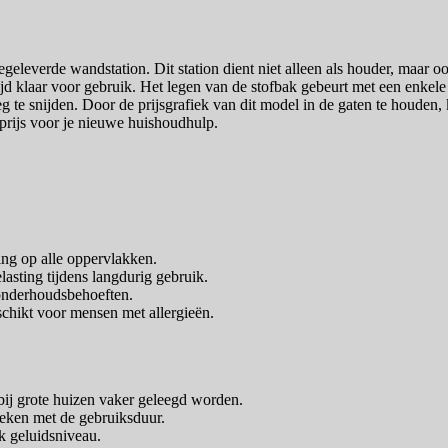
leverde wandstation. Dit station dient niet alleen als houder, maar o
ltijd klaar voor gebruik. Het legen van de stofbak gebeurt met een enkel
g te snijden. Door de prijsgrafiek van dit model in de gaten te houden
prijs voor je nieuwe huishoudhulp.
ng op alle oppervlakken.
sting tijdens langdurig gebruik.
 onderhoudsbehoeften.
schikt voor mensen met allergieën.
 bij grote huizen vaker geleegd worden.
eleken met de gebruiksduur.
k geluidsniveau.