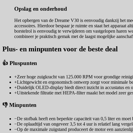
Opslag en onderhoud
Het opbergen van de Dreame V30 is eenvoudig dankzij het meege
accessoires. Hierdoor bespaar je ruimte en staat het apparaat a
borstelrol is eenvoudig te verwijderen om vastgelopen haren we
combineer je praktisch gemak met de laagst mogelijke aanschaf
Plus- en minpunten voor de beste deal
👍 Pluspunten
+
Zeer hoge zuigkracht van 125.000 RPM voor grondige reinigi
+
Lichtgewicht en ergonomisch ontwerp zorgt voor minimale bela
+
Duidelijk OLED-display biedt direct inzicht in accustatus en
+
Uitstekende filtratie met HEPA-filter maakt het model zeer ge
👎 Minpunten
−
De stofbak heeft een beperkte capaciteit van 0,5 liter en moet
−
De oplaadtijd van ongeveer 3,5 tot 4 uur is relatief lang verg
−
Op de maximale zuigstand produceert de motor een aanzienlij