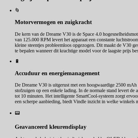
🌀
Motorvermogen en zuigkracht
De kern van de Dreame V30 is de Space 4.0 hogesnelheidsmotor.
van 125.000 RPM levert het apparaat een constante luchtstroom,
kleine steentjes probleemloos opgezogen. Dit maakt de V30 ges
te bepalen wanneer dit krachtige model voor de laagste prijs be
🔋
Accuduur en energiemanagement
De Dreame V30 is uitgerust met een hoogwaardige 2500 mAh ac
stofzuigen op een enkele lading. In de normale stand levert de 
tot 10 minuten. Het intelligente SmartCool-systeem zorgt ervoor 
een scherpe aanbieding, biedt Vindle inzicht in welke winkels 
📟
Geavanceerd kleurendisplay