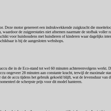
 Deze motor genereert een indrukwekkende zuigkracht die moeiteloos di
 waardoor de zuigprestaties niet afnemen naarmate de stofbak voller raa
chikt voor huishoudens met huisdieren of kinderen waar dagelijks inte
schikbaar is bij de aangesloten webshops.
cu die in de Eco-stand tot wel 60 minuten achtereenvolgens werkt. D
accu ongeveer 28 minuten aan constante kracht, terwijl de maximale sta
dat de accu tijdens het gebruik gekoeld blijft, wat de levensduur van d
momenteel de scherpste prijs voor dit model hanteren.