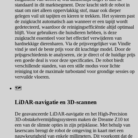
standaard in dit marktsegment. Deze kracht stelt de robot in
staat om niet alleen oppervlakkig stof, maar ook dieper
gelegen vuil uit tapijten en kieren te trekken. Het systeem past
de zuigkracht automatisch aan wanneer er een tapijt wordt
gedetecteerd, waardoor de reinigingsefficiëntie altijd optimaal
blijft. Voor gebruikers die huisdieren hebben, is deze
zuigkracht essentieel voor het effectief verwijderen van
hardnekkige dierenharen. Via de prijsvergelijker van Vindle
vind je snel de beste prijs voor dit krachtige model. Door de
prijsgeschiedenis te analyseren, zie je direct of de huidige prijs
een goede deal is voor deze specificaties. De robot biedt
verschillende standen, van een stille modus voor lichte
reiniging tot de maximale turbostand voor grondige sessies op
vervuilde vloeren.
🗺️
LiDAR-navigatie en 3D-scannen
De geavanceerde LiDAR-navigatie en het High-Precision
3D-obstakelvermijdingssysteem maken de Dreame Z10 tot
een van de slimste opties in zijn prijsklasse. Met behulp van
laserscans brengt de robot de omgeving in kaart met een
nauwkeurigheid van enkele millimeters. Dit voorkomt dat de