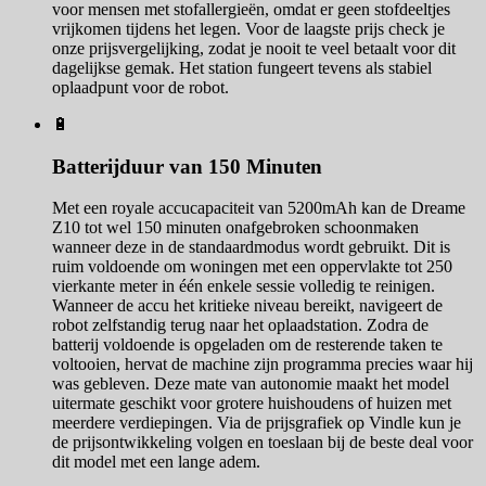
voor mensen met stofallergieën, omdat er geen stofdeeltjes
vrijkomen tijdens het legen. Voor de laagste prijs check je
onze prijsvergelijking, zodat je nooit te veel betaalt voor dit
dagelijkse gemak. Het station fungeert tevens als stabiel
oplaadpunt voor de robot.
🔋
Batterijduur van 150 Minuten
Met een royale accucapaciteit van 5200mAh kan de Dreame
Z10 tot wel 150 minuten onafgebroken schoonmaken
wanneer deze in de standaardmodus wordt gebruikt. Dit is
ruim voldoende om woningen met een oppervlakte tot 250
vierkante meter in één enkele sessie volledig te reinigen.
Wanneer de accu het kritieke niveau bereikt, navigeert de
robot zelfstandig terug naar het oplaadstation. Zodra de
batterij voldoende is opgeladen om de resterende taken te
voltooien, hervat de machine zijn programma precies waar hij
was gebleven. Deze mate van autonomie maakt het model
uitermate geschikt voor grotere huishoudens of huizen met
meerdere verdiepingen. Via de prijsgrafiek op Vindle kun je
de prijsontwikkeling volgen en toeslaan bij de beste deal voor
dit model met een lange adem.