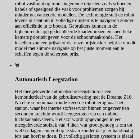
robot vastloopt op rondslingerende objecten zoals schoenen,
kabels of speelgoed die vaak voor problemen zorgen bij
minder geavanceerde modellen. De technologie stelt de robot
tevens in staat om in volledige duisternis te navigeren zonder
aan efficiëntie in te boeten. Gebruikers kunnen in de
bijbehorende app gedetailleerde kaarten inzien en specifieke
kamers prioriteit geven voor de schoonmaakronde. Het
instellen van een prijsalert via onze prijstracker helpt je om dit
model met slimme navigatie op het juiste moment aan te
schaffen tegen de scherpste prijs.
🗑️
Automatisch Leegstation
Het meegeleverde automatische leegstation is een
kernonderdeel van de gebruikservaring met de Dreame Z10.
Na elke schoonmaakronde keert de robot terug naar het
station, waar het interne stofreservoir binnen ongeveer tien
seconden krachtig wordt leeggezogen via een dubbel
luchtkanaalsysteem. Het stof wordt opgevangen in een
meegeleverde stofzak van 4 liter, wat groot genoeg is om tot
wel 65 dagen aan vuil op te slaan zonder dat je er handmatig
iets aan hoeft te doen. Dit volledig gesloten systeem is ideaal