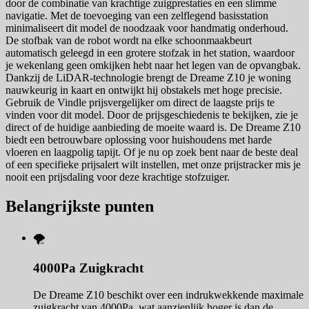
door de combinatie van krachtige zuigprestaties en een slimme
navigatie. Met de toevoeging van een zelflegend basisstation
minimaliseert dit model de noodzaak voor handmatig onderhoud.
De stofbak van de robot wordt na elke schoonmaakbeurt
automatisch geleegd in een grotere stofzak in het station, waardoor
je wekenlang geen omkijken hebt naar het legen van de opvangbak.
Dankzij de LiDAR-technologie brengt de Dreame Z10 je woning
nauwkeurig in kaart en ontwijkt hij obstakels met hoge precisie.
Gebruik de Vindle prijsvergelijker om direct de laagste prijs te
vinden voor dit model. Door de prijsgeschiedenis te bekijken, zie je
direct of de huidige aanbieding de moeite waard is. De Dreame Z10
biedt een betrouwbare oplossing voor huishoudens met harde
vloeren en laagpolig tapijt. Of je nu op zoek bent naar de beste deal
of een specifieke prijsalert wilt instellen, met onze prijstracker mis je
nooit een prijsdaling voor deze krachtige stofzuiger.
Belangrijkste punten
🌪️
4000Pa Zuigkracht
De Dreame Z10 beschikt over een indrukwekkende maximale
zuigkracht van 4000Pa, wat aanzienlijk hoger is dan de