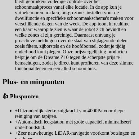
biedt gebruikers volledige controle over het
schoonmaakproces vanaf elke locatie. In de app kun je
virtuele muren trekken, no-go zones instellen voor de
dweilfunctie en specifieke schoonmaakschema's maken voor
verschillende dagen van de week. De app toont in realtime
een kaart waarop te zien is waar de robot zich bevindt en
welke zones al zijn gereinigd. Daarnaast ontvang je
proactieve meldingen over de staat van slijtageonderdelen
zoals filters, zijborstels en de hoofdborstel, zodat je tijdig
onderhoud kunt plegen. Onze prijsvergelijking producten
helpt je om de Dreame Z10 tegen de scherpste prijs te
bemachtigen, zodat je direct kunt profiteren van deze slimme
functionaliteiten en een altijd schoon huis.
Plus- en minpunten
👍 Pluspunten
+
Uitzonderlijk sterke zuigkracht van 4000Pa voor diepe
reiniging van tapijten.
+
Automatisch leegstation met grote capaciteit minimaliseert
onderhoudstijd.
+
Zeer nauwkeurige LiDAR-navigatie voorkomt botsingen en
vastlopen.