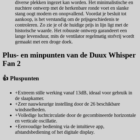
diverse plekken ingezet kan worden. Het minimalistische en
nuchtere ontwerp met de herkenbare ronde voet en slanke
stang oogt modern en onopvallend. Voordat je besluit tot
aankoop, is het verstandig om de prijsgeschiedenis te
controleren. Zo zie je of de huidige prijs in lijn ligt met de
historische waarde. Het robuuste ontwerp garandeert een
lange levensduur, mits de ventilator regelmatig stofvrij wordt
gemaakt met een droge doek.
Plus- en minpunten van de Duux Whisper
Fan 2
👍 Pluspunten
+
Extreem stille werking vanaf 13dB, ideaal voor gebruik in
de slaapkamer.
+
Zeer nauwkeurige instelling door de 26 beschikbare
windsnelheden.
+
Volledige luchtcirculatie door de gecombineerde horizontale
en verticale oscillatie.
+
Eenvoudige bediening via de intuïtieve app,
afstandsbediening of het digitale display.