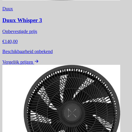
Duux
Duux Whisper 3
Onbevestigde prijs
€140,00
Beschikbaarheid onbekend
Vergelijk prijzen