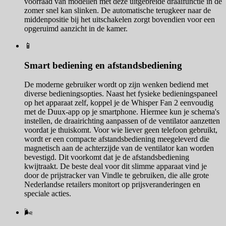
voorraad van modellen met deze uitgebreide draaifunctie in de
zomer snel kan slinken. De automatische terugkeer naar de
middenpositie bij het uitschakelen zorgt bovendien voor een
opgeruimd aanzicht in de kamer.
📱
Smart bediening en afstandsbediening
De moderne gebruiker wordt op zijn wenken bediend met
diverse bedieningsopties. Naast het fysieke bedieningspaneel
op het apparaat zelf, koppel je de Whisper Fan 2 eenvoudig
met de Duux-app op je smartphone. Hiermee kun je schema's
instellen, de draairichting aanpassen of de ventilator aanzetten
voordat je thuiskomt. Voor wie liever geen telefoon gebruikt,
wordt er een compacte afstandsbediening meegeleverd die
magnetisch aan de achterzijde van de ventilator kan worden
bevestigd. Dit voorkomt dat je de afstandsbediening
kwijtraakt. De beste deal voor dit slimme apparaat vind je
door de prijstracker van Vindle te gebruiken, die alle grote
Nederlandse retailers monitort op prijsveranderingen en
speciale acties.
🌬️