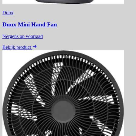
Duux
Duux Mini Hand Fan
Nergens op voorraad
Bekijk product