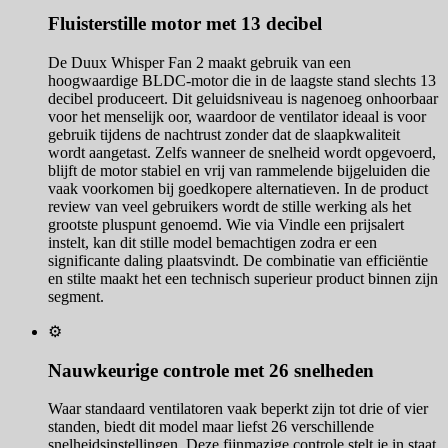
Fluisterstille motor met 13 decibel
De Duux Whisper Fan 2 maakt gebruik van een
hoogwaardige BLDC-motor die in de laagste stand slechts 13
decibel produceert. Dit geluidsniveau is nagenoeg onhoorbaar
voor het menselijk oor, waardoor de ventilator ideaal is voor
gebruik tijdens de nachtrust zonder dat de slaapkwaliteit
wordt aangetast. Zelfs wanneer de snelheid wordt opgevoerd,
blijft de motor stabiel en vrij van rammelende bijgeluiden die
vaak voorkomen bij goedkopere alternatieven. In de product
review van veel gebruikers wordt de stille werking als het
grootste pluspunt genoemd. Wie via Vindle een prijsalert
instelt, kan dit stille model bemachtigen zodra er een
significante daling plaatsvindt. De combinatie van efficiëntie
en stilte maakt het een technisch superieur product binnen zijn
segment.
⚙️
Nauwkeurige controle met 26 snelheden
Waar standaard ventilatoren vaak beperkt zijn tot drie of vier
standen, biedt dit model maar liefst 26 verschillende
snelheidsinstellingen. Deze fijnmazige controle stelt je in staat