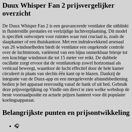
Duux Whisper Fan 2 prijsvergelijker
overzicht
De Duux Whisper Fan 2 is een geavanceerde ventilator die uitblinkt
in fluisterstille prestaties en veelzijdige luchtverplaatsing. Dit model
is specifiek ontworpen voor ruimtes waar rust cruciaal is, zoals de
slaapkamer of een thuiskantoor. Met een indrukwekkend arsenaal
van 26 windsnelheden biedt de ventilator een ongekende controle
over de luchtstroom, variërend van een bijna onmerkbaar briesje tot
een krachtige windstoot die tot 15 meter ver reikt. De dubbele
oscillatie zorgt ervoor dat de ventilatorkop zowel horizontaal als
verticaal beweegt, waardoor de lucht effectief door de hele kamer
circuleert in plaats van slechts één kant op te blazen. Dankzij de
integratie van de Duux-app en een meegeleverde afstandsbediening
bedien je het apparaat eenvoudig vanaf de bank of uit bed. Gebruik
deze prijsvergelijking op Vindle om direct te zien welke webshop de
beste voorraadpositie en actuele prijzen hanteert voor dit populaire
koelingsapparaat.
Belangrijkste punten en prijsontwikkeling
🎧