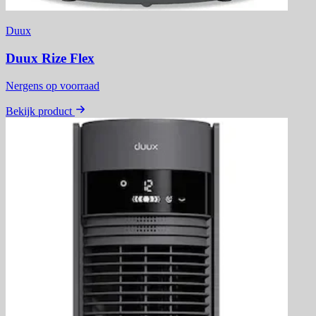
Duux
Duux Rize Flex
Nergens op voorraad
Bekijk product