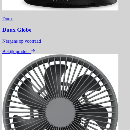
Duux
Duux Globe
Nergens op voorraad
Bekijk product