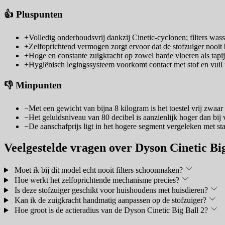
👍 Pluspunten
+
Volledig onderhoudsvrij dankzij Cinetic-cyclonen; filters wass
+
Zelfoprichtend vermogen zorgt ervoor dat de stofzuiger nooit b
+
Hoge en constante zuigkracht op zowel harde vloeren als tap
+
Hygiënisch legingssysteem voorkomt contact met stof en vuil t
👎 Minpunten
−
Met een gewicht van bijna 8 kilogram is het toestel vrij zwaar 
−
Het geluidsniveau van 80 decibel is aanzienlijk hoger dan bij v
−
De aanschafprijs ligt in het hogere segment vergeleken met st
Veelgestelde vragen over Dyson Cinetic Big
Moet ik bij dit model echt nooit filters schoonmaken?
Hoe werkt het zelfoprichtende mechanisme precies?
Is deze stofzuiger geschikt voor huishoudens met huisdieren?
Kan ik de zuigkracht handmatig aanpassen op de stofzuiger?
Hoe groot is de actieradius van de Dyson Cinetic Big Ball 2?