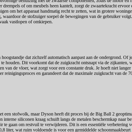
bolvormige behuizing met de zwaarste componenten, zoals de motor en h
er drempels of om meubels heen kantelt, zorgt de zwaartekracht ervoor d
igen om het apparaat handmatig recht te zetten, wat in grotere woningen
ting, waardoor de stofzuiger soepel de bewegingen van de gebruiker volg
e vaak vastlopen of omkiepen.
oogstandje dat zichzelf automatisch aanpast aan de ondergrond. Of je n
 te houden. Dit voorkomt dat de zuigkracht ontsnapt via de zijkanten, wa
n van de vloer, wat zorgt voor een constante druk. Je hoeft niet lang
er reinigingsproces en garandeert dat de maximale zuigkracht van de 700
et een stofwolk, maar Dyson heeft dit proces bij de Big Ball 2 geoptim
 interne siliconen kraag schuift langs de metalen beschermkap naar be
r te gaan om restvuil te verwijderen. Dit is een essentiële verbetering 
 0,8 liter, wat ruim voldoende is voor een gemiddelde schoonmaakbeur