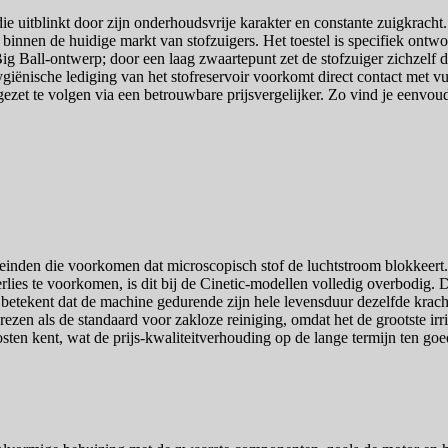
 uitblinkt door zijn onderhoudsvrije karakter en constante zuigkracht. 
binnen de huidige markt van stofzuigers. Het toestel is specifiek ontw
g Ball-ontwerp; door een laag zwaartepunt zet de stofzuiger zichzelf 
iënische lediging van het stofreservoir voorkomt direct contact met v
wgezet te volgen via een betrouwbare prijsvergelijker. Zo vind je eenvo
inden die voorkomen dat microscopisch stof de luchtstroom blokkeert. I
ies te voorkomen, is dit bij de Cinetic-modellen volledig overbodig. De 
it betekent dat de machine gedurende zijn hele levensduur dezelfde krac
zen als de standaard voor zakloze reiniging, omdat het de grootste irr
sten kent, wat de prijs-kwaliteitverhouding op de lange termijn ten go