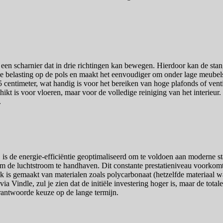
een scharnier dat in drie richtingen kan bewegen. Hierdoor kan de sta
 de belasting op de pols en maakt het eenvoudiger om onder lage meube
25 centimeter, wat handig is voor het bereiken van hoge plafonds of ven
hikt is voor vloeren, maar voor de volledige reiniging van het interieur
.
is de energie-efficiëntie geoptimaliseerd om te voldoen aan moderne st
om de luchtstroom te handhaven. Dit constante prestatieniveau voorkomt
ruik is gemaakt van materialen zoals polycarbonaat (hetzelfde materia
via Vindle, zul je zien dat de initiële investering hoger is, maar de to
rantwoorde keuze op de lange termijn.