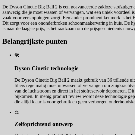
De Dyson Cinetic Big Ball 2 is een geavanceerde zakloze stofzuiger die
aanwezig die je moet wassen of vervangen, wat een uniek voordeel is 
vaak voor verstoppingen zorgt. Een ander prominent kenmerk is het Bi
Dit zorgt voor een ononderbroken schoonmaakervaring in huis. De hyg
is naar de laagste prijs, is het raadzaam om de prijsgeschiedenis nau
Belangrijkste punten
🛠️
Dyson Cinetic-technologie
De Dyson Cinetic Big Ball 2 maakt gebruik van 36 trillende uite
filters regelmatig moet uitwassen of vervangen om zuigkrachtverl
van de luchtstroom en direct in het stofreservoir deponeren. D
bijkomen. In menig product review wordt deze technologie gepre
die altijd klaar is voor gebruik en geen verborgen onderhoudsko
⚖️
Zelfoprichtend ontwerp