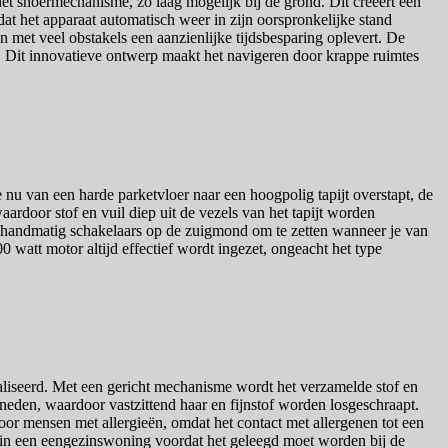
et snoermechanisme, zo laag mogelijk bij de grond. Dit creëert een
at het apparaat automatisch weer in zijn oorspronkelijke stand
 met veel obstakels een aanzienlijke tijdsbesparing oplevert. De
t. Dit innovatieve ontwerp maakt het navigeren door krappe ruimtes
u van een harde parketvloer naar een hoogpolig tapijt overstapt, de
ardoor stof en vuil diep uit de vezels van het tapijt worden
er handmatig schakelaars op de zuigmond om te zetten wanneer je van
 watt motor altijd effectief wordt ingezet, ongeacht het type
aliseerd. Met een gericht mechanisme wordt het verzamelde stof en
neden, waardoor vastzittend haar en fijnstof worden losgeschraapt.
voor mensen met allergieën, omdat het contact met allergenen tot een
t in een eengezinswoning voordat het geleegd moet worden bij de