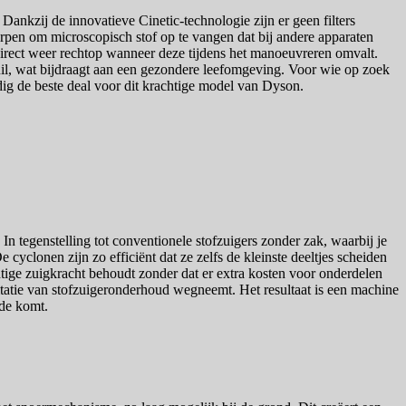
Dankzij de innovatieve Cinetic-technologie zijn er geen filters
orpen om microscopisch stof op te vangen dat bij andere apparaten
direct weer rechtop wanneer deze tijdens het manoeuvreren omvalt.
uil, wat bijdraagt aan een gezondere leefomgeving. Voor wie op zoek
udig de beste deal voor dit krachtige model van Dyson.
n tegenstelling tot conventionele stofzuigers zonder zak, waarbij je
cyclonen zijn zo efficiënt dat ze zelfs de kleinste deeltjes scheiden
htige zuigkracht behoudt zonder dat er extra kosten voor onderdelen
itatie van stofzuigeronderhoud wegneemt. Het resultaat is een machine
ede komt.