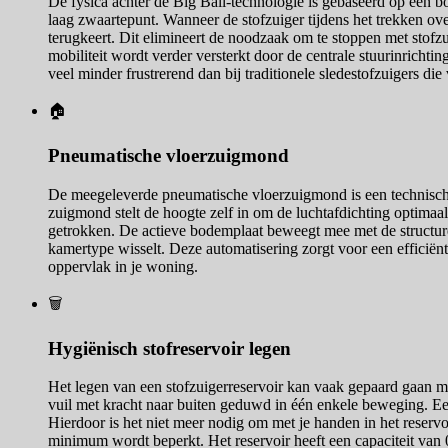
De fysica achter de Big Ball-technologie is gebaseerd op een 
laag zwaartepunt. Wanneer de stofzuiger tijdens het trekken ov
terugkeert. Dit elimineert de noodzaak om te stoppen met stofzu
mobiliteit wordt verder versterkt door de centrale stuurinrich
veel minder frustrerend dan bij traditionele sledestofzuigers di
🏠
Pneumatische vloerzuigmond
De meegeleverde pneumatische vloerzuigmond is een technisch h
zuigmond stelt de hoogte zelf in om de luchtafdichting optimaal
getrokken. De actieve bodemplaat beweegt mee met de structure
kamertype wisselt. Deze automatisering zorgt voor een efficiënt
oppervlak in je woning.
🗑️
Hygiënisch stofreservoir legen
Het legen van een stofzuigerreservoir kan vaak gepaard gaan m
vuil met kracht naar buiten geduwd in één enkele beweging. Een
Hierdoor is het niet meer nodig om met je handen in het reservoi
minimum wordt beperkt. Het reservoir heeft een capaciteit van