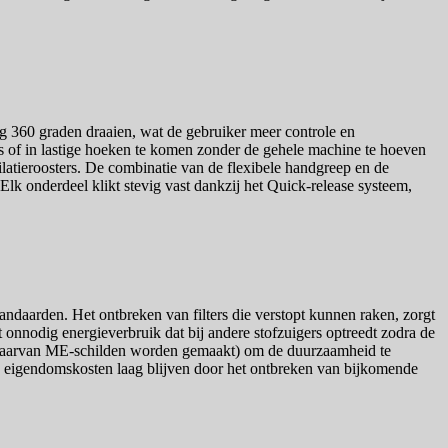
ng 360 graden draaien, wat de gebruiker meer controle en
ls of in lastige hoeken te komen zonder de gehele machine te hoeven
tilatieroosters. De combinatie van de flexibele handgreep en de
. Elk onderdeel klikt stevig vast dankzij het Quick-release systeem,
andaarden. Het ontbreken van filters die verstopt kunnen raken, zorgt
 onnodig energieverbruik dat bij andere stofzuigers optreedt zodra de
al waarvan ME-schilden worden gemaakt) om de duurzaamheid te
tale eigendomskosten laag blijven door het ontbreken van bijkomende