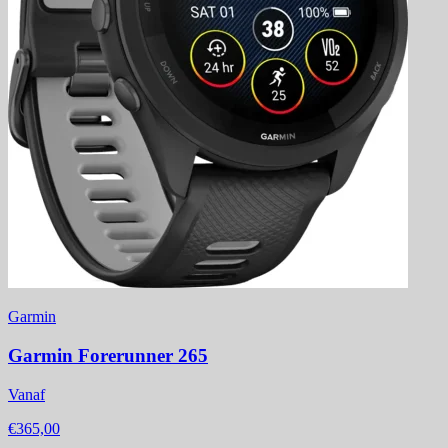
Garmin
Garmin Forerunner 265
Vanaf
€365,00