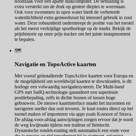
noodzaak voor een aparte duikcomputer. De behuizing is
extra versterkt om de druk op grotere dieptes te weerstaan.
Ook voor zwemmers in open water biedt de verbeterde
waterdichtheid extra gemoedsrust bij intensief gebruik in zout
water. Deze robuustheid onderstreept de positie van het toestel
als het meest veelzijdige sporthorloge op de markt. Bekijk de
prijshistorie op onze prijs tracker om het juiste instapmoment
te bepalen.
🗺️
Navigatie en TopoActive kaarten
Met vooraf geïnstalleerde TopoActive kaarten voor Europa en
de mogelijkheid om wereldwijd kaarten te downloaden, is dit
horloge een volwaardig navigatiesysteem. De Multi-band
GPS met SatIQ-technologie garandeert een superieure
positiebepaling, zelfs in dichte bossen of tussen hoge
gebouwen. De nieuwe kaartinterface maakt het inzoomen en
navigeren sneller dan ooit tevoren. Je kunt routes direct op het
toestel maken of importeren via apps zoals Komoot of Strava.
De afslag-voor-afslag aanwijzingen zorgen ervoor dat je nooit
de weg kwijtraakt tijdens een trailrun of fietstocht.
Dynamische rondrit-routing stelt automatisch een route voor
die je precies op tijd terugbrengt bij je startpunt, rekening