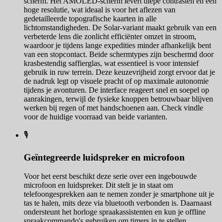
scherm. Het AMOLED-scherm levert diepe contrasten en een
hoge resolutie, wat ideaal is voor het aflezen van
gedetailleerde topografische kaarten in alle
lichtomstandigheden. De Solar-variant maakt gebruik van een
verbeterde lens die zonlicht efficiënter omzet in stroom,
waardoor je tijdens lange expedities minder afhankelijk bent
van een stopcontact. Beide schermtypes zijn beschermd door
krasbestendig saffierglas, wat essentieel is voor intensief
gebruik in ruw terrein. Deze keuzevrijheid zorgt ervoor dat je
de nadruk legt op visuele pracht of op maximale autonomie
tijdens je avonturen. De interface reageert snel en soepel op
aanrakingen, terwijl de fysieke knoppen betrouwbaar blijven
werken bij regen of met handschoenen aan. Check vindle
voor de huidige voorraad van beide varianten.
🎙️
Geïntegreerde luidspreker en microfoon
Voor het eerst beschikt deze serie over een ingebouwde
microfoon en luidspreker. Dit stelt je in staat om
telefoongesprekken aan te nemen zonder je smartphone uit je
tas te halen, mits deze via bluetooth verbonden is. Daarnaast
ondersteunt het horloge spraakassistenten en kun je offline
spraakcommando's gebruiken om timers in te stellen,