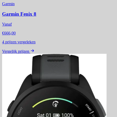
Garmin
Garmin Fenix 8
Vanaf
€666,00
4
prijzen vergeleken
Vergelijk prijzen