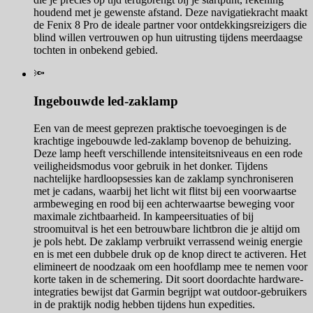
houdend met je gewenste afstand. Deze navigatiekracht maakt
de Fenix 8 Pro de ideale partner voor ontdekkingsreizigers die
blind willen vertrouwen op hun uitrusting tijdens meerdaagse
tochten in onbekend gebied.
🔦
Ingebouwde led-zaklamp
Een van de meest geprezen praktische toevoegingen is de
krachtige ingebouwde led-zaklamp bovenop de behuizing.
Deze lamp heeft verschillende intensiteitsniveaus en een rode
veiligheidsmodus voor gebruik in het donker. Tijdens
nachtelijke hardloopsessies kan de zaklamp synchroniseren
met je cadans, waarbij het licht wit flitst bij een voorwaartse
armbeweging en rood bij een achterwaartse beweging voor
maximale zichtbaarheid. In kampeersituaties of bij
stroomuitval is het een betrouwbare lichtbron die je altijd om
je pols hebt. De zaklamp verbruikt verrassend weinig energie
en is met een dubbele druk op de knop direct te activeren. Het
elimineert de noodzaak om een hoofdlamp mee te nemen voor
korte taken in de schemering. Dit soort doordachte hardware-
integraties bewijst dat Garmin begrijpt wat outdoor-gebruikers
in de praktijk nodig hebben tijdens hun expedities.