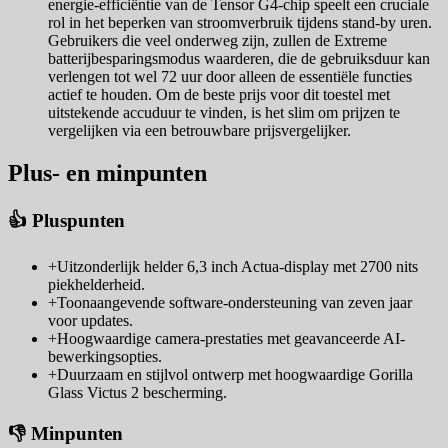
energie-efficiëntie van de Tensor G4-chip speelt een cruciale
rol in het beperken van stroomverbruik tijdens stand-by uren.
Gebruikers die veel onderweg zijn, zullen de Extreme
batterijbesparingsmodus waarderen, die de gebruiksduur kan
verlengen tot wel 72 uur door alleen de essentiële functies
actief te houden. Om de beste prijs voor dit toestel met
uitstekende accuduur te vinden, is het slim om prijzen te
vergelijken via een betrouwbare prijsvergelijker.
Plus- en minpunten
👍 Pluspunten
+
Uitzonderlijk helder 6,3 inch Actua-display met 2700 nits
piekhelderheid.
+
Toonaangevende software-ondersteuning van zeven jaar
voor updates.
+
Hoogwaardige camera-prestaties met geavanceerde AI-
bewerkingsopties.
+
Duurzaam en stijlvol ontwerp met hoogwaardige Gorilla
Glass Victus 2 bescherming.
👎 Minpunten