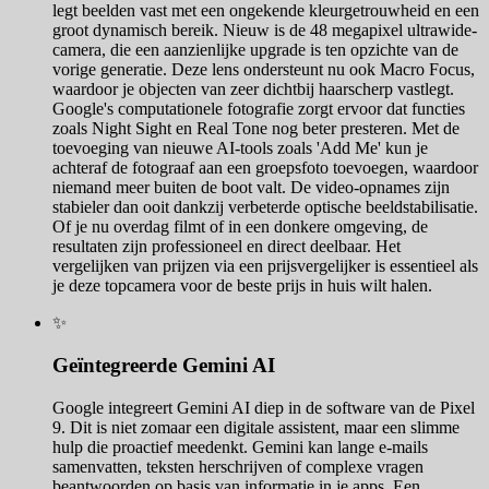
legt beelden vast met een ongekende kleurgetrouwheid en een
groot dynamisch bereik. Nieuw is de 48 megapixel ultrawide-
camera, die een aanzienlijke upgrade is ten opzichte van de
vorige generatie. Deze lens ondersteunt nu ook Macro Focus,
waardoor je objecten van zeer dichtbij haarscherp vastlegt.
Google's computationele fotografie zorgt ervoor dat functies
zoals Night Sight en Real Tone nog beter presteren. Met de
toevoeging van nieuwe AI-tools zoals 'Add Me' kun je
achteraf de fotograaf aan een groepsfoto toevoegen, waardoor
niemand meer buiten de boot valt. De video-opnames zijn
stabieler dan ooit dankzij verbeterde optische beeldstabilisatie.
Of je nu overdag filmt of in een donkere omgeving, de
resultaten zijn professioneel en direct deelbaar. Het
vergelijken van prijzen via een prijsvergelijker is essentieel als
je deze topcamera voor de beste prijs in huis wilt halen.
✨
Geïntegreerde Gemini AI
Google integreert Gemini AI diep in de software van de Pixel
9. Dit is niet zomaar een digitale assistent, maar een slimme
hulp die proactief meedenkt. Gemini kan lange e-mails
samenvatten, teksten herschrijven of complexe vragen
beantwoorden op basis van informatie in je apps. Een