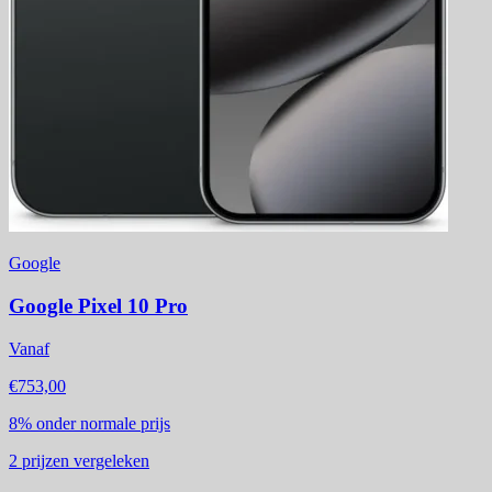
Google
Google Pixel 10 Pro
Vanaf
€753,00
8%
onder normale prijs
2
prijzen vergeleken