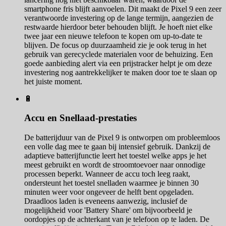
smartphone fris blijft aanvoelen. Dit maakt de Pixel 9 een zeer
verantwoorde investering op de lange termijn, aangezien de
restwaarde hierdoor beter behouden blijft. Je hoeft niet elke
twee jaar een nieuwe telefoon te kopen om up-to-date te
blijven. De focus op duurzaamheid zie je ook terug in het
gebruik van gerecyclede materialen voor de behuizing. Een
goede aanbieding alert via een prijstracker helpt je om deze
investering nog aantrekkelijker te maken door toe te slaan op
het juiste moment.
🔋
Accu en Snellaad-prestaties
De batterijduur van de Pixel 9 is ontworpen om probleemloos
een volle dag mee te gaan bij intensief gebruik. Dankzij de
adaptieve batterijfunctie leert het toestel welke apps je het
meest gebruikt en wordt de stroomtoevoer naar onnodige
processen beperkt. Wanneer de accu toch leeg raakt,
ondersteunt het toestel snelladen waarmee je binnen 30
minuten weer voor ongeveer de helft bent opgeladen.
Draadloos laden is eveneens aanwezig, inclusief de
mogelijkheid voor 'Battery Share' om bijvoorbeeld je
oordopjes op de achterkant van je telefoon op te laden. De