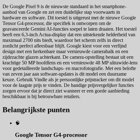
De Google Pixel 9 is de nieuwste standaard in het smartphone-
aanbod van Google en zet een duidelijke stap voorwaarts in
hardware en software. Dit toestel is uitgerust met de nieuwe Google
Tensor G4-processor, die specifiek is ontworpen om de
geavanceerde Gemini AI-functies soepel te laten draaien. Het toestel
heeft een 6,3-inch Actua-display dat een uitstekende helderheid van
maximaal 2700 nits biedt, waardoor het scherm zelfs in direct
zonlicht perfect afleesbaar blijft. Google kiest voor een verfijnd
design met een herkenbare maar vernieuwde camerabalk en een
zijdezachte glazen achterkant. De camera-opstelling bestaat uit een
krachtige 50 MP hoofdlens en een vernieuwde 48 MP ultrawide-lens
voor gedetailleerde landschaps- en macrofotografie. Met een belofte
van zeven jaar aan software-updates is dit model een duurzame
keuze. Gebruik Vindle als je persoonlijke prijstracker om dit model
voor de laagste prijs te vinden. De handige prijsvergelijker functies
zorgen ervoor dat je direct ziet wanneer er een goede aanbieding
beschikbaar is bij betrouwbare retailers.
Belangrijkste punten
🧠
Google Tensor G4-processor