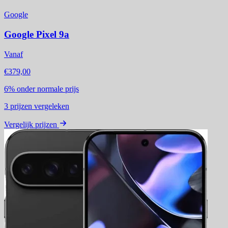
Google
Google Pixel 9a
Vanaf
€379,00
6%
onder normale prijs
3
prijzen vergeleken
Vergelijk prijzen