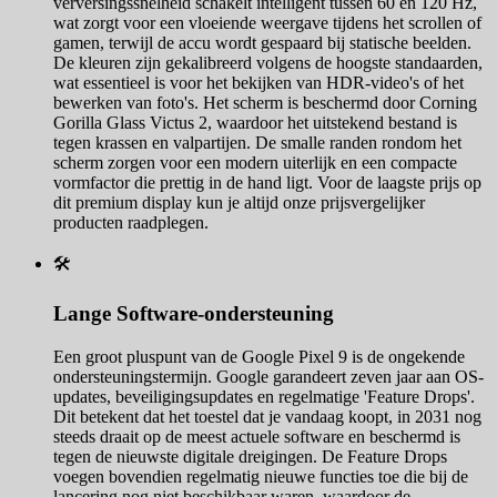
verversingssnelheid schakelt intelligent tussen 60 en 120 Hz,
wat zorgt voor een vloeiende weergave tijdens het scrollen of
gamen, terwijl de accu wordt gespaard bij statische beelden.
De kleuren zijn gekalibreerd volgens de hoogste standaarden,
wat essentieel is voor het bekijken van HDR-video's of het
bewerken van foto's. Het scherm is beschermd door Corning
Gorilla Glass Victus 2, waardoor het uitstekend bestand is
tegen krassen en valpartijen. De smalle randen rondom het
scherm zorgen voor een modern uiterlijk en een compacte
vormfactor die prettig in de hand ligt. Voor de laagste prijs op
dit premium display kun je altijd onze prijsvergelijker
producten raadplegen.
🛠️
Lange Software-ondersteuning
Een groot pluspunt van de Google Pixel 9 is de ongekende
ondersteuningstermijn. Google garandeert zeven jaar aan OS-
updates, beveiligingsupdates en regelmatige 'Feature Drops'.
Dit betekent dat het toestel dat je vandaag koopt, in 2031 nog
steeds draait op de meest actuele software en beschermd is
tegen de nieuwste digitale dreigingen. De Feature Drops
voegen bovendien regelmatig nieuwe functies toe die bij de
lancering nog niet beschikbaar waren, waardoor de