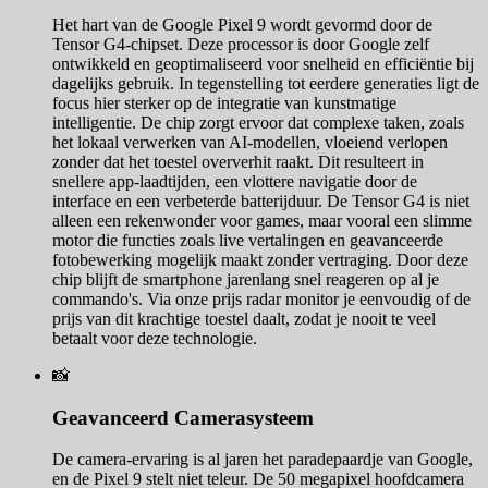
Het hart van de Google Pixel 9 wordt gevormd door de
Tensor G4-chipset. Deze processor is door Google zelf
ontwikkeld en geoptimaliseerd voor snelheid en efficiëntie bij
dagelijks gebruik. In tegenstelling tot eerdere generaties ligt de
focus hier sterker op de integratie van kunstmatige
intelligentie. De chip zorgt ervoor dat complexe taken, zoals
het lokaal verwerken van AI-modellen, vloeiend verlopen
zonder dat het toestel oververhit raakt. Dit resulteert in
snellere app-laadtijden, een vlottere navigatie door de
interface en een verbeterde batterijduur. De Tensor G4 is niet
alleen een rekenwonder voor games, maar vooral een slimme
motor die functies zoals live vertalingen en geavanceerde
fotobewerking mogelijk maakt zonder vertraging. Door deze
chip blijft de smartphone jarenlang snel reageren op al je
commando's. Via onze prijs radar monitor je eenvoudig of de
prijs van dit krachtige toestel daalt, zodat je nooit te veel
betaalt voor deze technologie.
📸
Geavanceerd Camerasysteem
De camera-ervaring is al jaren het paradepaardje van Google,
en de Pixel 9 stelt niet teleur. De 50 megapixel hoofdcamera