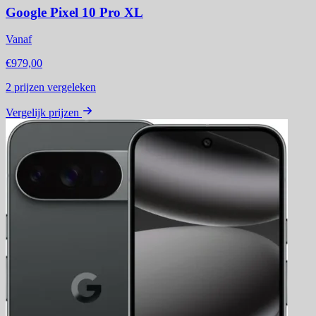
Google Pixel 10 Pro XL
Vanaf
€979,00
2
prijzen vergeleken
Vergelijk prijzen