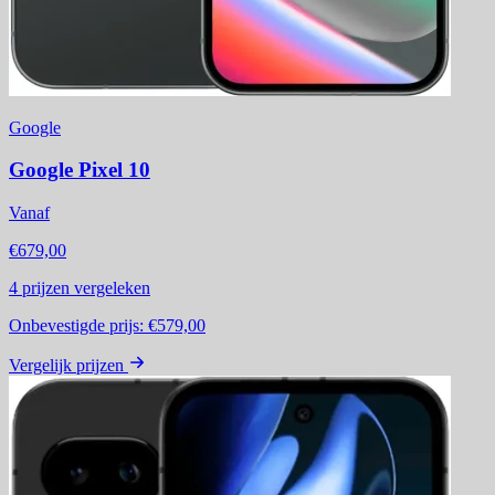
Google
Google Pixel 10
Vanaf
€679,00
4
prijzen vergeleken
Onbevestigde prijs:
€579,00
Vergelijk prijzen