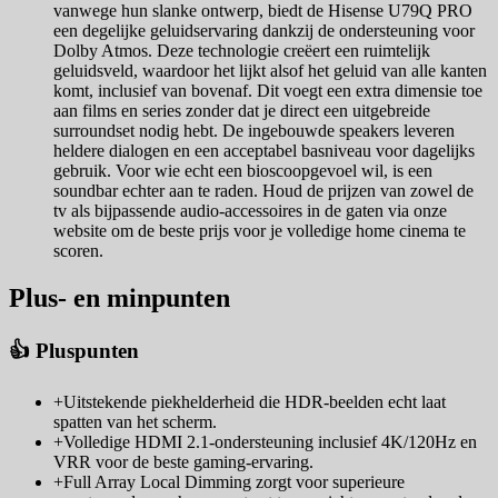
vanwege hun slanke ontwerp, biedt de Hisense U79Q PRO
een degelijke geluidservaring dankzij de ondersteuning voor
Dolby Atmos. Deze technologie creëert een ruimtelijk
geluidsveld, waardoor het lijkt alsof het geluid van alle kanten
komt, inclusief van bovenaf. Dit voegt een extra dimensie toe
aan films en series zonder dat je direct een uitgebreide
surroundset nodig hebt. De ingebouwde speakers leveren
heldere dialogen en een acceptabel basniveau voor dagelijks
gebruik. Voor wie echt een bioscoopgevoel wil, is een
soundbar echter aan te raden. Houd de prijzen van zowel de
tv als bijpassende audio-accessoires in de gaten via onze
website om de beste prijs voor je volledige home cinema te
scoren.
Plus- en minpunten
👍 Pluspunten
+
Uitstekende piekhelderheid die HDR-beelden echt laat
spatten van het scherm.
+
Volledige HDMI 2.1-ondersteuning inclusief 4K/120Hz en
VRR voor de beste gaming-ervaring.
+
Full Array Local Dimming zorgt voor superieure