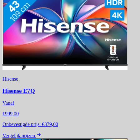
Hisense
Hisense E7Q
Vanaf
€999,00
Onbevestigde prijs:
€379,00
Vergelijk prijzen