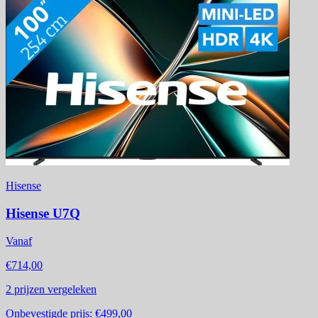
Hisense
Hisense U7Q
Vanaf
€714,00
2
prijzen vergeleken
Onbevestigde prijs:
€499,00