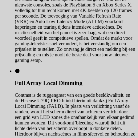
nieuwste consoles, zoals de PlayStation 5 en Xbox Series X,
volledig tot hun recht komen met 4K-beelden op 120 frames
per seconde. De toevoeging van Variable Refresh Rate
(VRR) en Auto Low Latency Mode (ALLM) voorkomt
haperingen en tearing tijdens intensieve actiescènes. De
reactiesnelheid van het paneel is zeer laag, wat een direct
voordeel geeft in competitieve spellen. Omdat de markt voor
gaming-televisies snel verandert, is het verstandig om een
prijsalert in te stellen. Zo ontvang je direct een melding bij een
prijsdaling en mis je nooit de beste deal voor jouw nieuwe
gaming setup.
🌑
Full Array Local Dimming
Contrast is de ruggengraat van een goede beeldkwaliteit, en
de Hisense U79Q PRO blinkt hierin uit dankzij Full Array
Local Dimming (FALD). In plaats van verlichting vanaf de
randen, wordt het scherm direct van achteren verlicht door
een grid van LED-zones die onafhankelijk van elkaar gedimd
kunnen worden. Dit voorkomt 'bleeding' waarbij licht uit
lichte delen van het scherm overloopt in donkere delen.
Hierdoor blijven nachtscènes in films sfeervol en behouden ze