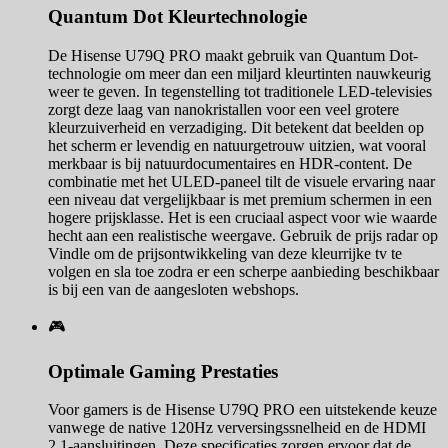
Quantum Dot Kleurtechnologie
De Hisense U79Q PRO maakt gebruik van Quantum Dot-
technologie om meer dan een miljard kleurtinten nauwkeurig
weer te geven. In tegenstelling tot traditionele LED-televisies
zorgt deze laag van nanokristallen voor een veel grotere
kleurzuiverheid en verzadiging. Dit betekent dat beelden op
het scherm er levendig en natuurgetrouw uitzien, wat vooral
merkbaar is bij natuurdocumentaires en HDR-content. De
combinatie met het ULED-paneel tilt de visuele ervaring naar
een niveau dat vergelijkbaar is met premium schermen in een
hogere prijsklasse. Het is een cruciaal aspect voor wie waarde
hecht aan een realistische weergave. Gebruik de prijs radar op
Vindle om de prijsontwikkeling van deze kleurrijke tv te
volgen en sla toe zodra er een scherpe aanbieding beschikbaar
is bij een van de aangesloten webshops.
🎮
Optimale Gaming Prestaties
Voor gamers is de Hisense U79Q PRO een uitstekende keuze
vanwege de native 120Hz verversingssnelheid en de HDMI
2.1-aansluitingen. Deze specificaties zorgen ervoor dat de