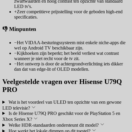
zwartwaarden en hoog contrast ten opzichte van standaard
LED tv's.
+
Zeer competitieve prijsstelling voor de geboden high-end
specificaties.
👎 Minpunten
−
Het VIDAA-besturingssysteem mist enkele niche-apps die
wel op Android TV beschikbaar zijn.
−
Kijkhoeken zijn beperkt; het beeld verliest wat contrast
wanneer je niet recht voor de tv zit.
−
Het ontwerp is door de achtergrondverlichting iets dikker
dan dat van edge-lit of OLED modellen.
Veelgestelde vragen over Hisense U79Q
PRO
Wat is het voordeel van ULED ten opzichte van een gewone
LED televisie?
Is de Hisense U79Q PRO geschikt voor de PlayStation 5 en
Xbox Series X?
Welke HDR-standaarden ondersteunt dit model?
Hoe werkt het lokale dimmen op dit toestel?