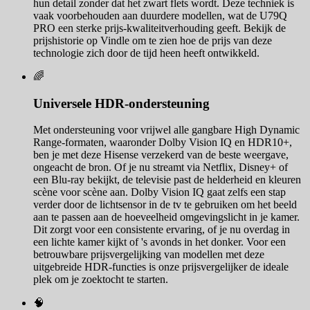
hun detail zonder dat het zwart flets wordt. Deze techniek is
vaak voorbehouden aan duurdere modellen, wat de U79Q
PRO een sterke prijs-kwaliteitverhouding geeft. Bekijk de
prijshistorie op Vindle om te zien hoe de prijs van deze
technologie zich door de tijd heen heeft ontwikkeld.
🌈
Universele HDR-ondersteuning
Met ondersteuning voor vrijwel alle gangbare High Dynamic
Range-formaten, waaronder Dolby Vision IQ en HDR10+,
ben je met deze Hisense verzekerd van de beste weergave,
ongeacht de bron. Of je nu streamt via Netflix, Disney+ of
een Blu-ray bekijkt, de televisie past de helderheid en kleuren
scène voor scène aan. Dolby Vision IQ gaat zelfs een stap
verder door de lichtsensor in de tv te gebruiken om het beeld
aan te passen aan de hoeveelheid omgevingslicht in je kamer.
Dit zorgt voor een consistente ervaring, of je nu overdag in
een lichte kamer kijkt of 's avonds in het donker. Voor een
betrouwbare prijsvergelijking van modellen met deze
uitgebreide HDR-functies is onze prijsvergelijker de ideale
plek om je zoektocht te starten.
🧠