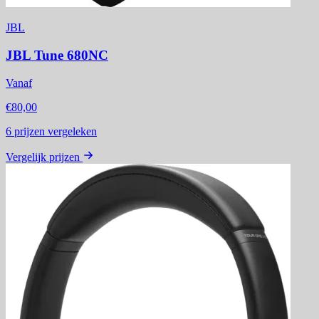
JBL
JBL Tune 680NC
Vanaf
€80,00
6
prijzen vergeleken
Vergelijk prijzen