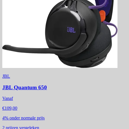
JBL
JBL Quantum 650
Vanaf
€109,00
4%
onder normale prijs
2
prijzen vergeleken