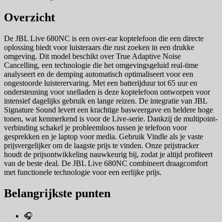
Overzicht
De JBL Live 680NC is een over-ear koptelefoon die een directe
oplossing biedt voor luisteraars die rust zoeken in een drukke
omgeving. Dit model beschikt over True Adaptive Noise
Cancelling, een technologie die het omgevingsgeluid real-time
analyseert en de demping automatisch optimaliseert voor een
ongestoorde luisterervaring. Met een batterijduur tot 65 uur en
ondersteuning voor snelladen is deze koptelefoon ontworpen voor
intensief dagelijks gebruik en lange reizen. De integratie van JBL
Signature Sound levert een krachtige basweergave en heldere hoge
tonen, wat kenmerkend is voor de Live-serie. Dankzij de multipoint-
verbinding schakel je probleemloos tussen je telefoon voor
gesprekken en je laptop voor media. Gebruik Vindle als je vaste
prijsvergelijker om de laagste prijs te vinden. Onze prijstracker
houdt de prijsontwikkeling nauwkeurig bij, zodat je altijd profiteert
van de beste deal. De JBL Live 680NC combineert draagcomfort
met functionele technologie voor een eerlijke prijs.
Belangrijkste punten
🎧