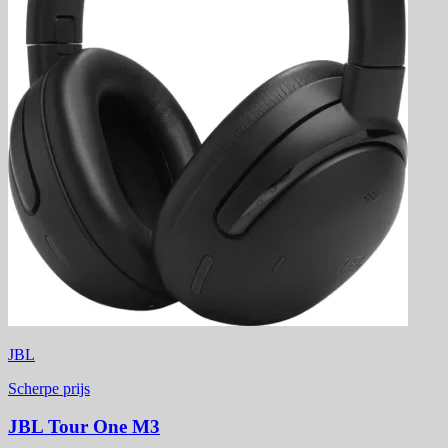
JBL
Scherpe prijs
JBL Tour One M3