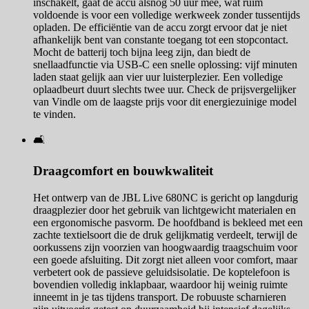
inschakelt, gaat de accu alsnog 50 uur mee, wat ruim
voldoende is voor een volledige werkweek zonder tussentijds
opladen. De efficiëntie van de accu zorgt ervoor dat je niet
afhankelijk bent van constante toegang tot een stopcontact.
Mocht de batterij toch bijna leeg zijn, dan biedt de
snellaadfunctie via USB-C een snelle oplossing: vijf minuten
laden staat gelijk aan vier uur luisterplezier. Een volledige
oplaadbeurt duurt slechts twee uur. Check de prijsvergelijker
van Vindle om de laagste prijs voor dit energiezuinige model
te vinden.
🛋️
Draagcomfort en bouwkwaliteit
Het ontwerp van de JBL Live 680NC is gericht op langdurig
draagplezier door het gebruik van lichtgewicht materialen en
een ergonomische pasvorm. De hoofdband is bekleed met een
zachte textielsoort die de druk gelijkmatig verdeelt, terwijl de
oorkussens zijn voorzien van hoogwaardig traagschuim voor
een goede afsluiting. Dit zorgt niet alleen voor comfort, maar
verbetert ook de passieve geluidsisolatie. De koptelefoon is
bovendien volledig inklapbaar, waardoor hij weinig ruimte
inneemt in je tas tijdens transport. De robuuste scharnieren