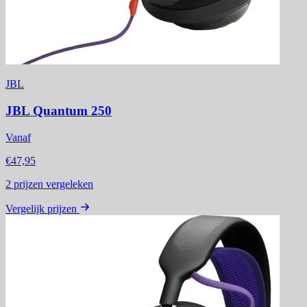
JBL
JBL Quantum 250
Vanaf
€47,95
2
prijzen vergeleken
Vergelijk prijzen