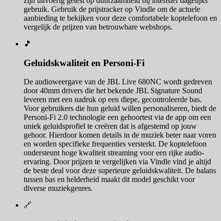
zijn uitvoerig getest op duurzaamheid bij intensief dagelijks
gebruik. Gebruik de prijstracker op Vindle om de actuele
aanbieding te bekijken voor deze comfortabele koptelefoon en
vergelijk de prijzen van betrouwbare webshops.
🎵
Geluidskwaliteit en Personi-Fi
De audioweergave van de JBL Live 680NC wordt gedreven
door 40mm drivers die het bekende JBL Signature Sound
leveren met een nadruk op een diepe, gecontroleerde bas.
Voor gebruikers die hun geluid willen personaliseren, biedt de
Personi-Fi 2.0 technologie een gehoortest via de app om een
uniek geluidsprofiel te creëren dat is afgestemd op jouw
gehoor. Hierdoor komen details in de muziek beter naar voren
en worden specifieke frequenties versterkt. De koptelefoon
ondersteunt hoge kwaliteit streaming voor een rijke audio-
ervaring. Door prijzen te vergelijken via Vindle vind je altijd
de beste deal voor deze superieure geluidskwaliteit. De balans
tussen bas en helderheid maakt dit model geschikt voor
diverse muziekgenres.
🔗