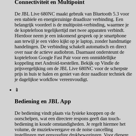
Connectiviteit en Multipoint
De JBL Live 680NC maakt gebruik van Bluetooth 5.3 voor
een stabiele en energiezuinige draadloze verbinding. Een
belangrijk voordeel is de multipoint-verbinding, waarmee je
de koptelefoon tegelijkertijd met twee apparaten verbindt.
Hierdoor neem je een inkomend gesprek op je smartphone
aan terwijl je een video kijkt op je laptop, zonder handmatige
handelingen. De verbinding schakelt automatisch en direct
over naar de actieve audiobron. Daarnaast ondersteunt de
koptelefoon Google Fast Pair voor een onmiddellijke
koppeling met Android-toestellen. Bekijk op Vindle de
prijsvergelijking om de JBL Live 680NC voor de scherpste
prijs in huis te halen en geniet van deze naadloze techniek die
je dagelijkse workflow vereenvoudigt.
📱
Bediening en JBL App
De bediening vindt plaats via fysieke knoppen op de
oorschelpen, wat een directere respons geeft dan touch-
bediening in koude omstandigheden. Je regelt hiermee het
volume, de muziekweergave en de noise cancelling
instellingen met eenvoudige drukbewegingen. Voor diepere