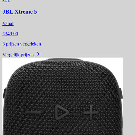
JBL Xtreme 5
Vanaf
€349,00
3
prijzen vergeleken
Vergelijk prijzen