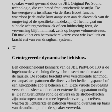
speaker wordt gevormd door de JBL Original Pro Sound
technologie, die een breed frequentiebereik bestrijkt. De
basweergave is instelbaar via de Bass Boost-functie,
waardoor je de audio kunt aanpassen aan de akoestiek van de
omgeving of de specifieke muziekstijl. Of het nu gaat om
subtiele achtergrondmuziek of een luidruchtig feest, de
vervorming blijft minimaal, zelfs op hogere volumeniveaus.
Dit maakt het een betrouwbare keuze voor wie kwaliteit en
kracht eist van een draagbaar systeem.
💡
Geïntegreerde dynamische lichtshow
Een onderscheidend kenmerk van de JBL PartyBox 130 is de
ingebouwde verlichting die synchroniseert met de maat van
de muziek. De speaker beschikt over verschillende lichtmodi
en aanpasbare patronen die direct via het bedieningspaneel of
een gekoppelde app te beheren zijn. Deze visuele toevoeging
versterkt de sfeer zonder dat er externe lichtapparatuur nodig
is. De ringverlichting rond de drivers en de strobe-effecten
zijn ontworpen om een meeslepende ervaring te creëren,
waarbij de lichtsterkte en patronen vloeiend overgaan op basis
van de audio-input die de speaker verwerkt.