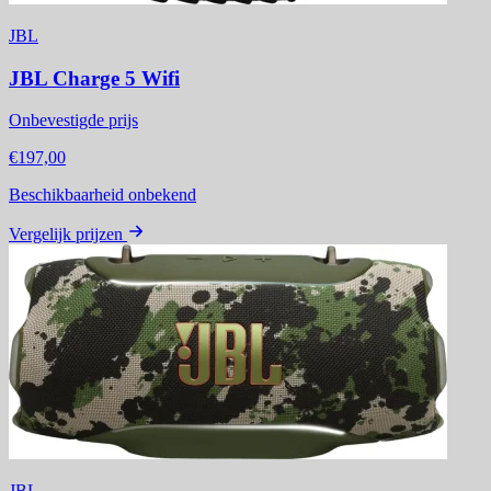
JBL
JBL Charge 5 Wifi
Onbevestigde prijs
€197,00
Beschikbaarheid onbekend
Vergelijk prijzen
JBL