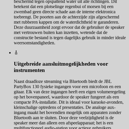
beschermd tegen opspattend water uit alle richtingen. Dit
betekent dat een plotselinge regenbui of morsen bij een
zwembad geen directe schade aan de interne elektronica
toebrengt. De poorten aan de achterzijde zijn afgeschermd
met rubberen kappen om de waterdichtheid te garanderen.
Deze duurzaamheid zorgt ervoor dat de gebruiker de speaker
met vertrouwen buiten kan inzetten, wetende dat de
constructie bestand is tegen dagelijks gebruik in minder ideale
weersomstandigheden.
🎸
Uitgebreide aansluitmogelijkheden voor
instrumenten
Naast draadloze streaming via Bluetooth biedt de JBL
PartyBox 130 fysieke ingangen voor een microfoon en een
gitaar. Elk van deze ingangen heeft een eigen volumeregeling
op het bovenpaneel, waardoor de speaker fungeert als een
compacte PA-installatie. Dit is ideaal voor karaoke-avonden,
kleinschalige optredens of presentaties. De analoge aux-
ingang maakt het bovendien mogelijk om apparaten zonder
Bluetooth aan te sluiten. Door deze veelzijdigheid is de
speaker meer dan alleen een afspeelapparaat; het is een
multifunctioneel audio-station voor actieve gebruikers.