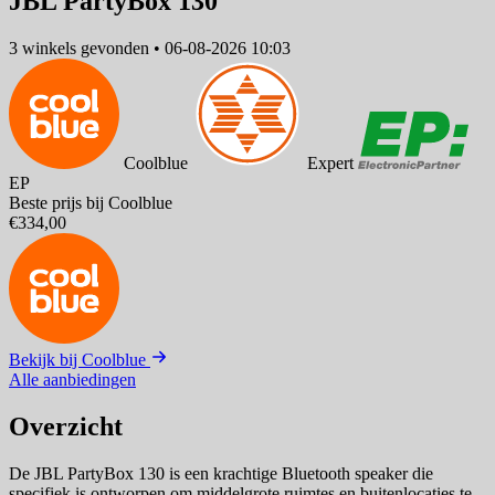
JBL PartyBox 130
3 winkels
gevonden
•
06-08-2026 10:03
Coolblue
Expert
EP
Beste prijs bij Coolblue
€334,00
Bekijk bij Coolblue
Alle aanbiedingen
Overzicht
De JBL PartyBox 130 is een krachtige Bluetooth speaker die
specifiek is ontworpen om middelgrote ruimtes en buitenlocaties te