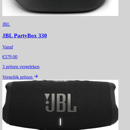
JBL
JBL PartyBox 330
Vanaf
€579,00
3
prijzen vergeleken
Vergelijk prijzen