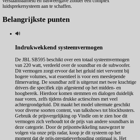
verstaanbaarheid en basweergave zonder een complex
luidsprekersysteem aan te schaffen.
Belangrijkste punten
🔊
Indrukwekkend systeemvermogen
De JBL SB595 beschikt over een totaal systeemvermogen
van 220 watt, verdeeld over de soundbar en de subwoofer.
Dit vermogen zorgt ervoor dat het geluid niet vervormt bij
hogere volumes, wat essentieel is voor een meeslepende
filmervaring. De soundbar zelf is uitgerust met twee krachtige
drivers die specifiek zijn afgestemd op het midden- en
hoogbereik. Hierdoor komen stemmen en dialogen duidelijk
naar voren, zelfs tijdens drukke actiescènes met veel
achtergrondgeluid. Dit maakt het model uitermate geschikt
voor diverse soorten content, van talkshows tot blockbusters.
Gebruik de prijsvergelijking op Vindle om te zien hoe dit
vermogen zich verhoudt tot de prijs van andere soundbars in
deze categorie. Door de prijsontwikkeling nauwgezet te
volgen via onze prijs radar, koop je dit systeem op het
moment dat de prijs-prestatieverhouding optimaal is. Het