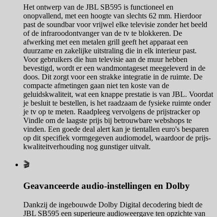
Het ontwerp van de JBL SB595 is functioneel en
onopvallend, met een hoogte van slechts 62 mm. Hierdoor
past de soundbar voor vrijwel elke televisie zonder het beeld
of de infraroodontvanger van de tv te blokkeren. De
afwerking met een metalen grill geeft het apparaat een
duurzame en zakelijke uitstraling die in elk interieur past.
Voor gebruikers die hun televisie aan de muur hebben
bevestigd, wordt er een wandmontageset meegeleverd in de
doos. Dit zorgt voor een strakke integratie in de ruimte. De
compacte afmetingen gaan niet ten koste van de
geluidskwaliteit, wat een knappe prestatie is van JBL. Voordat
je besluit te bestellen, is het raadzaam de fysieke ruimte onder
je tv op te meten. Raadpleeg vervolgens de prijstracker op
Vindle om de laagste prijs bij betrouwbare webshops te
vinden. Een goede deal alert kan je tientallen euro's besparen
op dit specifiek vormgegeven audiomodel, waardoor de prijs-
kwaliteitverhouding nog gunstiger uitvalt.
🎬
Geavanceerde audio-instellingen en Dolby
Dankzij de ingebouwde Dolby Digital decodering biedt de
JBL SB595 een superieure audioweergave ten opzichte van