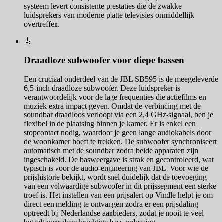
systeem levert consistente prestaties die de zwakke
luidsprekers van moderne platte televisies onmiddellijk
overtreffen.
🎸
Draadloze subwoofer voor diepe bassen
Een cruciaal onderdeel van de JBL SB595 is de meegeleverde
6,5-inch draadloze subwoofer. Deze luidspreker is
verantwoordelijk voor de lage frequenties die actiefilms en
muziek extra impact geven. Omdat de verbinding met de
soundbar draadloos verloopt via een 2,4 GHz-signaal, ben je
flexibel in de plaatsing binnen je kamer. Er is enkel een
stopcontact nodig, waardoor je geen lange audiokabels door
de woonkamer hoeft te trekken. De subwoofer synchroniseert
automatisch met de soundbar zodra beide apparaten zijn
ingeschakeld. De basweergave is strak en gecontroleerd, wat
typisch is voor de audio-engineering van JBL. Voor wie de
prijshistorie bekijkt, wordt snel duidelijk dat de toevoeging
van een volwaardige subwoofer in dit prijssegment een sterke
troef is. Het instellen van een prijsalert op Vindle helpt je om
direct een melding te ontvangen zodra er een prijsdaling
optreedt bij Nederlandse aanbieders, zodat je nooit te veel
betaalt voor deze krachtige bass-oplossing.