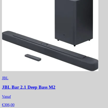
JBL
JBL Bar 2.1 Deep Bass M2
Vanaf
€306,00