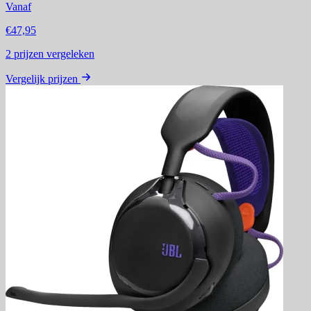
Vanaf
€47,95
2
prijzen vergeleken
Vergelijk prijzen