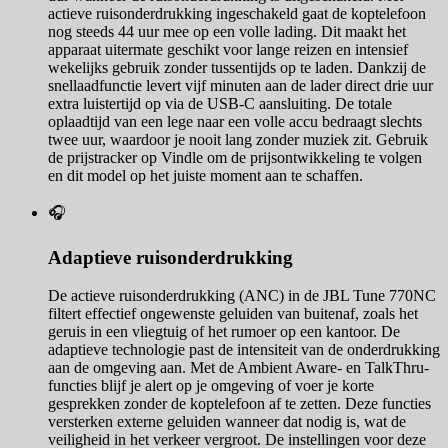
actieve ruisonderdrukking ingeschakeld gaat de koptelefoon
nog steeds 44 uur mee op een volle lading. Dit maakt het
apparaat uitermate geschikt voor lange reizen en intensief
wekelijks gebruik zonder tussentijds op te laden. Dankzij de
snellaadfunctie levert vijf minuten aan de lader direct drie uur
extra luistertijd op via de USB-C aansluiting. De totale
oplaadtijd van een lege naar een volle accu bedraagt slechts
twee uur, waardoor je nooit lang zonder muziek zit. Gebruik
de prijstracker op Vindle om de prijsontwikkeling te volgen
en dit model op het juiste moment aan te schaffen.
🎧
Adaptieve ruisonderdrukking
De actieve ruisonderdrukking (ANC) in de JBL Tune 770NC
filtert effectief ongewenste geluiden van buitenaf, zoals het
geruis in een vliegtuig of het rumoer op een kantoor. De
adaptieve technologie past de intensiteit van de onderdrukking
aan de omgeving aan. Met de Ambient Aware- en TalkThru-
functies blijf je alert op je omgeving of voer je korte
gesprekken zonder de koptelefoon af te zetten. Deze functies
versterken externe geluiden wanneer dat nodig is, wat de
veiligheid in het verkeer vergroot. De instellingen voor deze