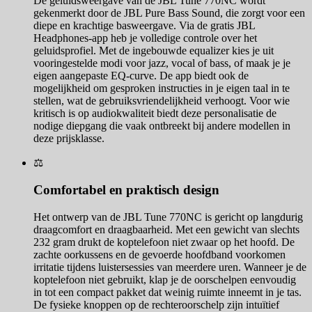
De geluidsweergave van de JBL Tune 770NC wordt
gekenmerkt door de JBL Pure Bass Sound, die zorgt voor een
diepe en krachtige basweergave. Via de gratis JBL
Headphones-app heb je volledige controle over het
geluidsprofiel. Met de ingebouwde equalizer kies je uit
vooringestelde modi voor jazz, vocal of bass, of maak je je
eigen aangepaste EQ-curve. De app biedt ook de
mogelijkheid om gesproken instructies in je eigen taal in te
stellen, wat de gebruiksvriendelijkheid verhoogt. Voor wie
kritisch is op audiokwaliteit biedt deze personalisatie de
nodige diepgang die vaak ontbreekt bij andere modellen in
deze prijsklasse.
⚖️
Comfortabel en praktisch design
Het ontwerp van de JBL Tune 770NC is gericht op langdurig
draagcomfort en draagbaarheid. Met een gewicht van slechts
232 gram drukt de koptelefoon niet zwaar op het hoofd. De
zachte oorkussens en de gevoerde hoofdband voorkomen
irritatie tijdens luistersessies van meerdere uren. Wanneer je de
koptelefoon niet gebruikt, klap je de oorschelpen eenvoudig
in tot een compact pakket dat weinig ruimte inneemt in je tas.
De fysieke knoppen op de rechteroorschelp zijn intuïtief