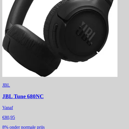
JBL
JBL Tune 680NC
Vanaf
€80,95
8%
onder normale prijs