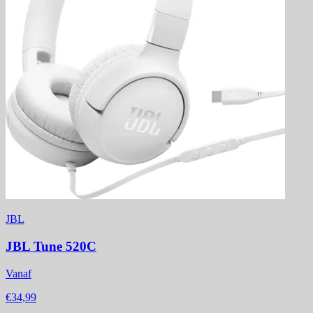
JBL
JBL Tune 520C
Vanaf
€34,99