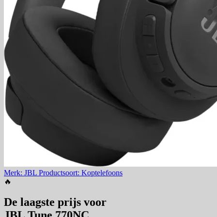
Merk: JBL
Productsoort: Koptelefoons
🔥
De laagste prijs voor
JBL Tune 770NC