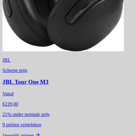
JBL
Scherpe prijs
JBL Tour One M3
Vanaf
€229,00
21%
onder normale prijs
9
prijzen vergeleken
Vergelijk prijzen