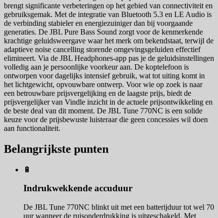
brengt significante verbeteringen op het gebied van connectiviteit en
gebruiksgemak. Met de integratie van Bluetooth 5.3 en LE Audio is
de verbinding stabieler en energiezuiniger dan bij voorgaande
generaties. De JBL Pure Bass Sound zorgt voor de kenmerkende
krachtige geluidsweergave waar het merk om bekendstaat, terwijl de
adaptieve noise cancelling storende omgevingsgeluiden effectief
elimineert. Via de JBL Headphones-app pas je de geluidsinstellingen
volledig aan je persoonlijke voorkeur aan. De koptelefoon is
ontworpen voor dagelijks intensief gebruik, wat tot uiting komt in
het lichtgewicht, opvouwbare ontwerp. Voor wie op zoek is naar
een betrouwbare prijsvergelijking en de laagste prijs, biedt de
prijsvergelijker van Vindle inzicht in de actuele prijsontwikkeling en
de beste deal van dit moment. De JBL Tune 770NC is een solide
keuze voor de prijsbewuste luisteraar die geen concessies wil doen
aan functionaliteit.
Belangrijkste punten
🔋
Indrukwekkende accuduur
De JBL Tune 770NC blinkt uit met een batterijduur tot wel 70
uur wanneer de ruisonderdrukking is uitgeschakeld. Met