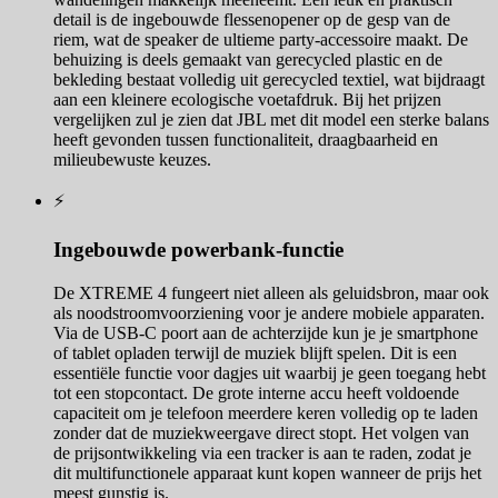
detail is de ingebouwde flessenopener op de gesp van de
riem, wat de speaker de ultieme party-accessoire maakt. De
behuizing is deels gemaakt van gerecycled plastic en de
bekleding bestaat volledig uit gerecycled textiel, wat bijdraagt
aan een kleinere ecologische voetafdruk. Bij het prijzen
vergelijken zul je zien dat JBL met dit model een sterke balans
heeft gevonden tussen functionaliteit, draagbaarheid en
milieubewuste keuzes.
⚡
Ingebouwde powerbank-functie
De XTREME 4 fungeert niet alleen als geluidsbron, maar ook
als noodstroomvoorziening voor je andere mobiele apparaten.
Via de USB-C poort aan de achterzijde kun je je smartphone
of tablet opladen terwijl de muziek blijft spelen. Dit is een
essentiële functie voor dagjes uit waarbij je geen toegang hebt
tot een stopcontact. De grote interne accu heeft voldoende
capaciteit om je telefoon meerdere keren volledig op te laden
zonder dat de muziekweergave direct stopt. Het volgen van
de prijsontwikkeling via een tracker is aan te raden, zodat je
dit multifunctionele apparaat kunt kopen wanneer de prijs het
meest gunstig is.