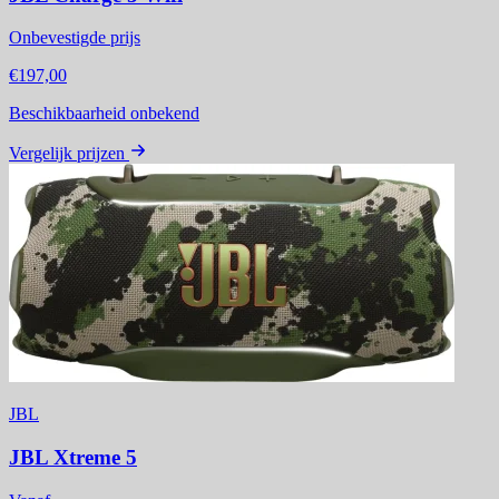
Onbevestigde prijs
€197,00
Beschikbaarheid onbekend
Vergelijk prijzen
JBL
JBL Xtreme 5