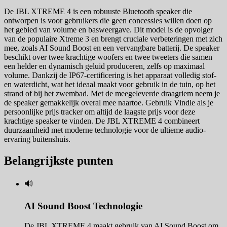
De JBL XTREME 4 is een robuuste Bluetooth speaker die
ontworpen is voor gebruikers die geen concessies willen doen op
het gebied van volume en basweergave. Dit model is de opvolger
van de populaire Xtreme 3 en brengt cruciale verbeteringen met zich
mee, zoals AI Sound Boost en een vervangbare batterij. De speaker
beschikt over twee krachtige woofers en twee tweeters die samen
een helder en dynamisch geluid produceren, zelfs op maximaal
volume. Dankzij de IP67-certificering is het apparaat volledig stof-
en waterdicht, wat het ideaal maakt voor gebruik in de tuin, op het
strand of bij het zwembad. Met de meegeleverde draagriem neem je
de speaker gemakkelijk overal mee naartoe. Gebruik Vindle als je
persoonlijke prijs tracker om altijd de laagste prijs voor deze
krachtige speaker te vinden. De JBL XTREME 4 combineert
duurzaamheid met moderne technologie voor de ultieme audio-
ervaring buitenshuis.
Belangrijkste punten
🔊
AI Sound Boost Technologie
De JBL XTREME 4 maakt gebruik van AI Sound Boost om