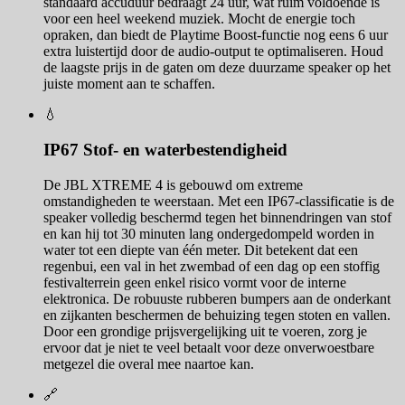
standaard accuduur bedraagt 24 uur, wat ruim voldoende is
voor een heel weekend muziek. Mocht de energie toch
opraken, dan biedt de Playtime Boost-functie nog eens 6 uur
extra luistertijd door de audio-output te optimaliseren. Houd
de laagste prijs in de gaten om deze duurzame speaker op het
juiste moment aan te schaffen.
💧
IP67 Stof- en waterbestendigheid
De JBL XTREME 4 is gebouwd om extreme
omstandigheden te weerstaan. Met een IP67-classificatie is de
speaker volledig beschermd tegen het binnendringen van stof
en kan hij tot 30 minuten lang ondergedompeld worden in
water tot een diepte van één meter. Dit betekent dat een
regenbui, een val in het zwembad of een dag op een stoffig
festivalterrein geen enkel risico vormt voor de interne
elektronica. De robuuste rubberen bumpers aan de onderkant
en zijkanten beschermen de behuizing tegen stoten en vallen.
Door een grondige prijsvergelijking uit te voeren, zorg je
ervoor dat je niet te veel betaalt voor deze onverwoestbare
metgezel die overal mee naartoe kan.
🔗