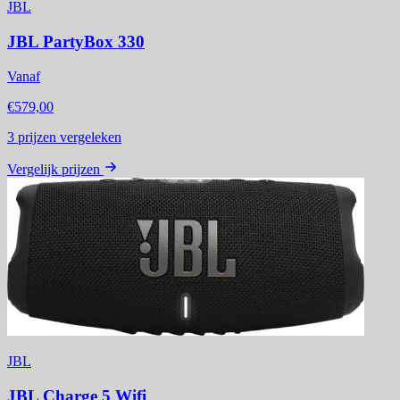
JBL
JBL PartyBox 330
Vanaf
€579,00
3
prijzen vergeleken
Vergelijk prijzen
JBL
JBL Charge 5 Wifi