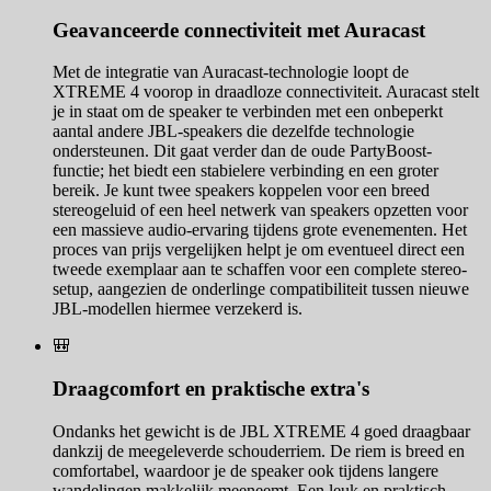
Geavanceerde connectiviteit met Auracast
Met de integratie van Auracast-technologie loopt de
XTREME 4 voorop in draadloze connectiviteit. Auracast stelt
je in staat om de speaker te verbinden met een onbeperkt
aantal andere JBL-speakers die dezelfde technologie
ondersteunen. Dit gaat verder dan de oude PartyBoost-
functie; het biedt een stabielere verbinding en een groter
bereik. Je kunt twee speakers koppelen voor een breed
stereogeluid of een heel netwerk van speakers opzetten voor
een massieve audio-ervaring tijdens grote evenementen. Het
proces van prijs vergelijken helpt je om eventueel direct een
tweede exemplaar aan te schaffen voor een complete stereo-
setup, aangezien de onderlinge compatibiliteit tussen nieuwe
JBL-modellen hiermee verzekerd is.
🎒
Draagcomfort en praktische extra's
Ondanks het gewicht is de JBL XTREME 4 goed draagbaar
dankzij de meegeleverde schouderriem. De riem is breed en
comfortabel, waardoor je de speaker ook tijdens langere
wandelingen makkelijk meeneemt. Een leuk en praktisch