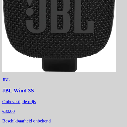
JBL
JBL Wind 3S
Onbevestigde prijs
€80,00
Beschikbaarheid onbekend