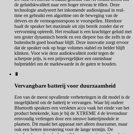
de geluidskwaliteit naar een hoger niveau te tillen. Deze
technologie analyseert het inkomende audiosignaal in real-
time en gebruikt een algoritme om de beweging van de
drivers en de vermogensrespons te voorspellen. Hierdoor
haalt de speaker het maximale uit zijn bereik zonder dat er
vervorming optreedt. Het resultaat is een krachtiger geluid met
een groter dynamisch bereik en een diepere bas die zelfs in de
buitenlucht goed hoorbaar blijft. Deze innovatie zorgt ervoor
dat de speaker ook op hoge volumes stabiel en helder blijft
klinken. Voor wie deze audiokwaliteit zoekt tegen de
scherpste prijs, is een prijsvergelijker een onmisbaar
hulpmiddel om de marktwaarde in de gaten te houden.
🔋
Vervangbare batterij voor duurzaamheid
Een van de meest opvallende verbeteringen in dit model is de
mogelijkheid om de batterij te vervangen. Waar bij oudere
Bluetooth speakers een versleten accu vaak het einde van het
product betekende, kun je bij de XTREME 4 de levensduur
eenvoudig verlengen door een nieuwe batterijmodule te
plaatsen. Dit maakt het apparaat niet alleen duurzamer, maar
ook een betere investering voor de lange termijn. De