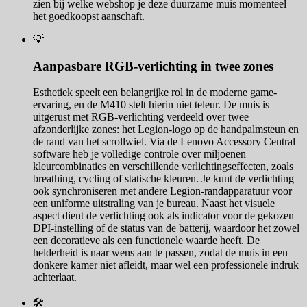
zien bij welke webshop je deze duurzame muis momenteel
het goedkoopst aanschaft.
💡
Aanpasbare RGB-verlichting in twee zones
Esthetiek speelt een belangrijke rol in de moderne game-
ervaring, en de M410 stelt hierin niet teleur. De muis is
uitgerust met RGB-verlichting verdeeld over twee
afzonderlijke zones: het Legion-logo op de handpalmsteun en
de rand van het scrollwiel. Via de Lenovo Accessory Central
software heb je volledige controle over miljoenen
kleurcombinaties en verschillende verlichtingseffecten, zoals
breathing, cycling of statische kleuren. Je kunt de verlichting
ook synchroniseren met andere Legion-randapparatuur voor
een uniforme uitstraling van je bureau. Naast het visuele
aspect dient de verlichting ook als indicator voor de gekozen
DPI-instelling of de status van de batterij, waardoor het zowel
een decoratieve als een functionele waarde heeft. De
helderheid is naar wens aan te passen, zodat de muis in een
donkere kamer niet afleidt, maar wel een professionele indruk
achterlaat.
🛠️