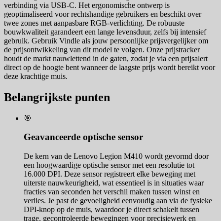
verbinding via USB-C. Het ergonomische ontwerp is
geoptimaliseerd voor rechtshandige gebruikers en beschikt over
twee zones met aanpasbare RGB-verlichting. De robuuste
bouwkwaliteit garandeert een lange levensduur, zelfs bij intensief
gebruik. Gebruik Vindle als jouw persoonlijke prijsvergelijker om
de prijsontwikkeling van dit model te volgen. Onze prijstracker
houdt de markt nauwlettend in de gaten, zodat je via een prijsalert
direct op de hoogte bent wanneer de laagste prijs wordt bereikt voor
deze krachtige muis.
Belangrijkste punten
🎯
Geavanceerde optische sensor
De kern van de Lenovo Legion M410 wordt gevormd door
een hoogwaardige optische sensor met een resolutie tot
16.000 DPI. Deze sensor registreert elke beweging met
uiterste nauwkeurigheid, wat essentieel is in situaties waar
fracties van seconden het verschil maken tussen winst en
verlies. Je past de gevoeligheid eenvoudig aan via de fysieke
DPI-knop op de muis, waardoor je direct schakelt tussen
trage, gecontroleerde bewegingen voor precisiewerk en