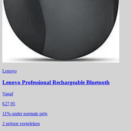
Lenovo
Lenovo Professional Rechargeable Bluetooth
Vanaf
€27,95
11%
onder normale prijs
2
prijzen vergeleken