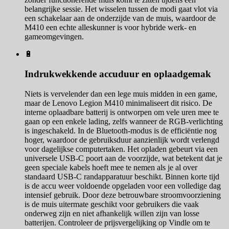
belangrijke sessie. Het wisselen tussen de modi gaat vlot via
een schakelaar aan de onderzijde van de muis, waardoor de
M410 een echte alleskunner is voor hybride werk- en
gameomgevingen.
🔋
Indrukwekkende accuduur en oplaadgemak
Niets is vervelender dan een lege muis midden in een game,
maar de Lenovo Legion M410 minimaliseert dit risico. De
interne oplaadbare batterij is ontworpen om vele uren mee te
gaan op een enkele lading, zelfs wanneer de RGB-verlichting
is ingeschakeld. In de Bluetooth-modus is de efficiëntie nog
hoger, waardoor de gebruiksduur aanzienlijk wordt verlengd
voor dagelijkse computertaken. Het opladen gebeurt via een
universele USB-C poort aan de voorzijde, wat betekent dat je
geen speciale kabels hoeft mee te nemen als je al over
standaard USB-C randapparatuur beschikt. Binnen korte tijd
is de accu weer voldoende opgeladen voor een volledige dag
intensief gebruik. Door deze betrouwbare stroomvoorziening
is de muis uitermate geschikt voor gebruikers die vaak
onderweg zijn en niet afhankelijk willen zijn van losse
batterijen. Controleer de prijsvergelijking op Vindle om te