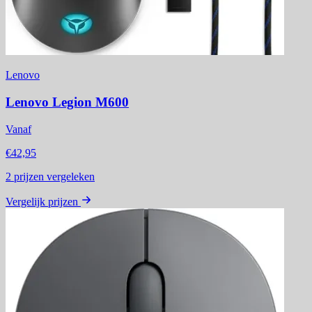
Lenovo
Lenovo Legion M600
Vanaf
€42,95
2
prijzen vergeleken
Vergelijk prijzen