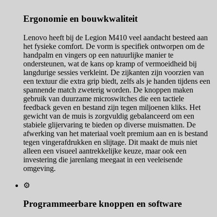
Ergonomie en bouwkwaliteit
Lenovo heeft bij de Legion M410 veel aandacht besteed aan
het fysieke comfort. De vorm is specifiek ontworpen om de
handpalm en vingers op een natuurlijke manier te
ondersteunen, wat de kans op kramp of vermoeidheid bij
langdurige sessies verkleint. De zijkanten zijn voorzien van
een textuur die extra grip biedt, zelfs als je handen tijdens een
spannende match zweterig worden. De knoppen maken
gebruik van duurzame microswitches die een tactiele
feedback geven en bestand zijn tegen miljoenen kliks. Het
gewicht van de muis is zorgvuldig gebalanceerd om een
stabiele glijervaring te bieden op diverse muismatten. De
afwerking van het materiaal voelt premium aan en is bestand
tegen vingerafdrukken en slijtage. Dit maakt de muis niet
alleen een visueel aantrekkelijke keuze, maar ook een
investering die jarenlang meegaat in een veeleisende
omgeving.
⚙️
Programmeerbare knoppen en software