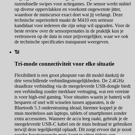
razendsnelle swipes voor actiegames. De sensor werkt stabiel
op diverse oppervlakken en voorkomt ongewenste jitter,
waardoor de muiscursor exact doet wat jij verlangt. Deze
technische superioriteit maakt de M410 een serieuze
kandidaat voor iedereen die zijn setup wil upgraden. Voor de
beste review over de sensorprestaties in de praktijk kun je
vertrouwen op de data in onze prijsvergelijker, waar we ook
de technische specificaties transparant weergeven.
📶
Tri-mode connectiviteit voor elke situatie
Flexibiliteit is een groot pluspunt van dit model dankzij de
drie verschillende verbindingsmogelijkheden. De 2.4GHz
draadloze verbinding via de meegeleverde USB-dongle biedt
een verbinding zonder merkbare vertraging, wat een vereiste
is voor high-end gaming. Voor situaties waarin je batterij wilt
besparen of snel wilt wisselen tussen apparaten, is de
Bluetooth 5.3 ondersteuning ideaal; hiermee koppel je de
muis moeiteloos aan laptops, tablets of smartphones zonder
extra accessoires. Wanneer de accu leeg raakt, gebruik je de
meegeleverde USB-C kabel om de muis bedraad te gebruiken
terwijl deze tegelijkertijd oplaadt. Dit zorgt ervoor dat je nooit
zonder functionerende muis komt te zitten tijdens een