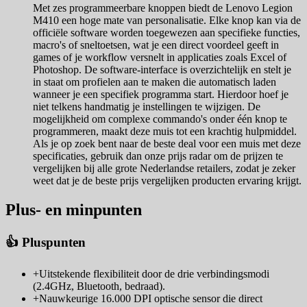
Met zes programmeerbare knoppen biedt de Lenovo Legion
M410 een hoge mate van personalisatie. Elke knop kan via de
officiële software worden toegewezen aan specifieke functies,
macro's of sneltoetsen, wat je een direct voordeel geeft in
games of je workflow versnelt in applicaties zoals Excel of
Photoshop. De software-interface is overzichtelijk en stelt je
in staat om profielen aan te maken die automatisch laden
wanneer je een specifiek programma start. Hierdoor hoef je
niet telkens handmatig je instellingen te wijzigen. De
mogelijkheid om complexe commando's onder één knop te
programmeren, maakt deze muis tot een krachtig hulpmiddel.
Als je op zoek bent naar de beste deal voor een muis met deze
specificaties, gebruik dan onze prijs radar om de prijzen te
vergelijken bij alle grote Nederlandse retailers, zodat je zeker
weet dat je de beste prijs vergelijken producten ervaring krijgt.
Plus- en minpunten
👍 Pluspunten
+
Uitstekende flexibiliteit door de drie verbindingsmodi
(2.4GHz, Bluetooth, bedraad).
+
Nauwkeurige 16.000 DPI optische sensor die direct