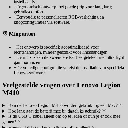
instelbaar is.
+
Ergonomisch ontwerp met goede grip voor langdurig
gebruikscomfort.
+
Eenvoudig te personaliseren RGB-verlichting en
knopconfiguraties via software.
👎 Minpunten
−
Het ontwerp is specifiek geoptimaliseerd voor
rechtshandigen, minder geschikt voor linkshandigen.
−
De muis is aan de zwaardere kant vergeleken met ultra-light
gamingmuizen.
−
De volledige configuratie vereist de installatie van specifieke
Lenovo-software.
Veelgestelde vragen over Lenovo Legion
M410
Kan de Lenovo Legion M410 worden gebruikt op een Mac?
Hoe lang gaat de batterij mee bij dagelijks gebruik?
Is de USB-C kabel alleen om op te laden of kun je er ook mee
gamen?
Hoeveel DPI-standen kan ik vooraf instellen?