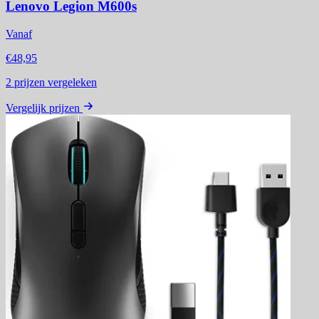
Lenovo Legion M600s
Vanaf
€48,95
2
prijzen vergeleken
Vergelijk prijzen