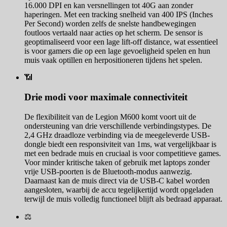
16.000 DPI en kan versnellingen tot 40G aan zonder
haperingen. Met een tracking snelheid van 400 IPS (Inches
Per Second) worden zelfs de snelste handbewegingen
foutloos vertaald naar acties op het scherm. De sensor is
geoptimaliseerd voor een lage lift-off distance, wat essentieel
is voor gamers die op een lage gevoeligheid spelen en hun
muis vaak optillen en herpositioneren tijdens het spelen.
📶
Drie modi voor maximale connectiviteit
De flexibiliteit van de Legion M600 komt voort uit de
ondersteuning van drie verschillende verbindingstypes. De
2,4 GHz draadloze verbinding via de meegeleverde USB-
dongle biedt een responsiviteit van 1ms, wat vergelijkbaar is
met een bedrade muis en cruciaal is voor competitieve games.
Voor minder kritische taken of gebruik met laptops zonder
vrije USB-poorten is de Bluetooth-modus aanwezig.
Daarnaast kan de muis direct via de USB-C kabel worden
aangesloten, waarbij de accu tegelijkertijd wordt opgeladen
terwijl de muis volledig functioneel blijft als bedraad apparaat.
⚖️