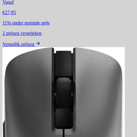
Vanaf
€27,95
11%
onder normale prijs
2
prijzen vergeleken
Vergelijk prijzen