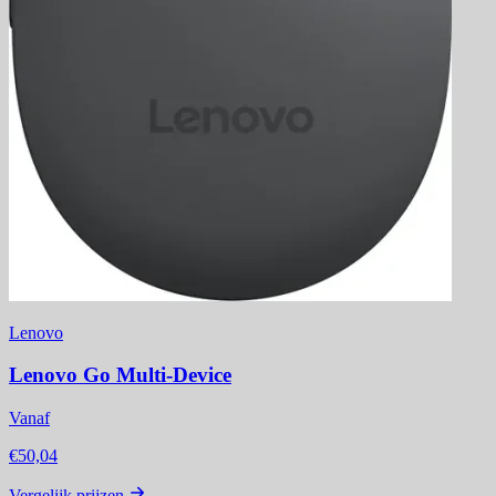
Lenovo
Lenovo Go Multi-Device
Vanaf
€50,04
Vergelijk prijzen