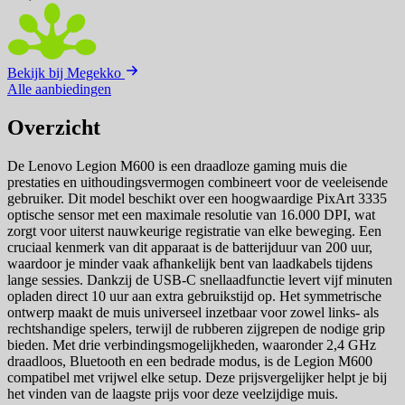
Bekijk bij Megekko
Alle aanbiedingen
Overzicht
De Lenovo Legion M600 is een draadloze gaming muis die
prestaties en uithoudingsvermogen combineert voor de veeleisende
gebruiker. Dit model beschikt over een hoogwaardige PixArt 3335
optische sensor met een maximale resolutie van 16.000 DPI, wat
zorgt voor uiterst nauwkeurige registratie van elke beweging. Een
cruciaal kenmerk van dit apparaat is de batterijduur van 200 uur,
waardoor je minder vaak afhankelijk bent van laadkabels tijdens
lange sessies. Dankzij de USB-C snellaadfunctie levert vijf minuten
opladen direct 10 uur aan extra gebruikstijd op. Het symmetrische
ontwerp maakt de muis universeel inzetbaar voor zowel links- als
rechtshandige spelers, terwijl de rubberen zijgrepen de nodige grip
bieden. Met drie verbindingsmogelijkheden, waaronder 2,4 GHz
draadloos, Bluetooth en een bedrade modus, is de Legion M600
compatibel met vrijwel elke setup. Deze prijsvergelijker helpt je bij
het vinden van de laagste prijs voor deze veelzijdige muis.