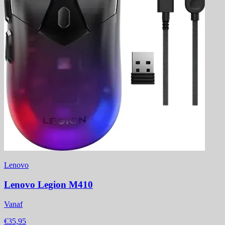
Lenovo
Lenovo Legion M410
Vanaf
€35,95