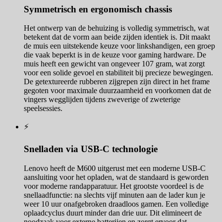
Symmetrisch en ergonomisch chassis
Het ontwerp van de behuizing is volledig symmetrisch, wat
betekent dat de vorm aan beide zijden identiek is. Dit maakt
de muis een uitstekende keuze voor linkshandigen, een groep
die vaak beperkt is in de keuze voor gaming hardware. De
muis heeft een gewicht van ongeveer 107 gram, wat zorgt
voor een solide gevoel en stabiliteit bij precieze bewegingen.
De getextureerde rubberen zijgrepen zijn direct in het frame
gegoten voor maximale duurzaamheid en voorkomen dat de
vingers wegglijden tijdens zweverige of zweterige
speelsessies.
⚡
Snelladen via USB-C technologie
Lenovo heeft de M600 uitgerust met een moderne USB-C
aansluiting voor het opladen, wat de standaard is geworden
voor moderne randapparatuur. Het grootste voordeel is de
snellaadfunctie: na slechts vijf minuten aan de lader kun je
weer 10 uur onafgebroken draadloos gamen. Een volledige
oplaadcyclus duurt minder dan drie uur. Dit elimineert de
noodzaak voor externe batterijen en zorgt ervoor dat