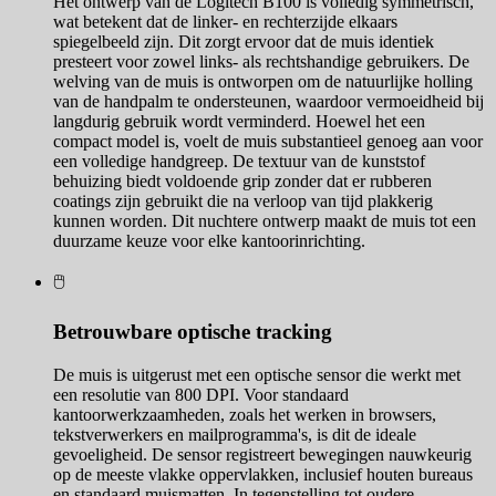
Het ontwerp van de Logitech B100 is volledig symmetrisch,
wat betekent dat de linker- en rechterzijde elkaars
spiegelbeeld zijn. Dit zorgt ervoor dat de muis identiek
presteert voor zowel links- als rechtshandige gebruikers. De
welving van de muis is ontworpen om de natuurlijke holling
van de handpalm te ondersteunen, waardoor vermoeidheid bij
langdurig gebruik wordt verminderd. Hoewel het een
compact model is, voelt de muis substantieel genoeg aan voor
een volledige handgreep. De textuur van de kunststof
behuizing biedt voldoende grip zonder dat er rubberen
coatings zijn gebruikt die na verloop van tijd plakkerig
kunnen worden. Dit nuchtere ontwerp maakt de muis tot een
duurzame keuze voor elke kantoorinrichting.
🖱️
Betrouwbare optische tracking
De muis is uitgerust met een optische sensor die werkt met
een resolutie van 800 DPI. Voor standaard
kantoorwerkzaamheden, zoals het werken in browsers,
tekstverwerkers en mailprogramma's, is dit de ideale
gevoeligheid. De sensor registreert bewegingen nauwkeurig
op de meeste vlakke oppervlakken, inclusief houten bureaus
en standaard muismatten. In tegenstelling tot oudere