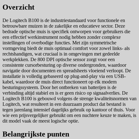
Overzicht
De Logitech B100 is de industriestandaard voor functionele en
betrouwbare muizen in de zakelijke en educatieve sector. Deze
bedrade optische muis is specifiek ontworpen voor gebruikers die
een effectief werkinstrument nodig hebben zonder complexe
instellingen of overbodige functies. Met zijn symmetrische
vormgeving biedt de muis optimaal comfort voor zowel links- als
rechtshandigen, wat cruciaal is in omgevingen met gedeelde
werkplekken. De 800 DPI optische sensor zorgt voor een
consistente cursorbesturing op diverse ondergronden, waardoor
navigatie door documenten en spreadsheets vloeiend verloopt. De
installatie is volledig gebaseerd op plug-and-play via een USB-
kabel, waardoor de muis direct functioneert op elk modern
besturingssysteem. Door het ontbreken van batterijen is de
verbinding altijd stabiel en is er geen risico op signaalverlies. De
Logitech B100 is gebouwd volgens de strenge kwaliteitsnormen van
Logitech, wat resulteert in een duurzaam product dat bestand is
tegen jarenlang intensief dagelijks gebruik op kantoor of thuis. Voor
wie een prijsvergelijker gebruikt om een nuchtere keuze te maken, is
dit model vaak de meest logische optie.
Belangrijkste punten