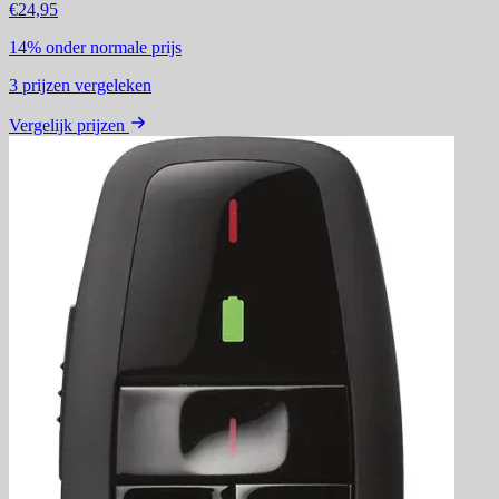
€24,95
14%
onder normale prijs
3
prijzen vergeleken
Vergelijk prijzen