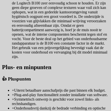
de Logitech B100 zeer eenvoudig schoon te houden. Er zijn
geen diepe groeven of complexe texturen waar vuil zich kan
ophopen, wat in een gedeelde kantooromgeving vanuit
hygiënisch oogpunt een groot voordeel is. De onderzijde is
voorzien van glijvlakken die minimaal wrijving veroorzaken
en eenvoudig afneembaar zijn. Omdat er geen
batterijcompartiment aanwezig is, hoef je de muis nooit te
openen, wat de interne componenten beschermt tegen stof en
vocht. Voor de beste deal op het gebied van onderhoudsarme
randapparatuur is de B100 een constante factor in de markt.
Het gebruik van een prijsvergelijking bevestigt vaak dat de
kosten voor onderhoud en vervanging bij dit model minimaal
zijn.
Plus- en minpunten
👍 Pluspunten
+
Uiterst betaalbare aanschafprijs die past binnen elk budget.
+
Plug-and-play functionaliteit zonder installatie van software.
+
Symmetrisch ontwerp is geschikt voor zowel links- als
rechtshandigen.
+
Onderhoudsvrij dankzij de bedrade verbinding en optische