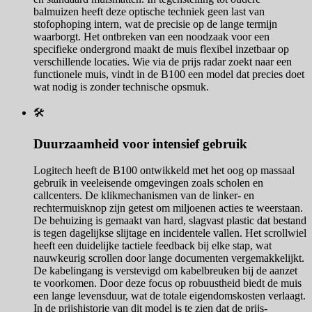
balmuizen heeft deze optische techniek geen last van
stofophoping intern, wat de precisie op de lange termijn
waarborgt. Het ontbreken van een noodzaak voor een
specifieke ondergrond maakt de muis flexibel inzetbaar op
verschillende locaties. Wie via de prijs radar zoekt naar een
functionele muis, vindt in de B100 een model dat precies doet
wat nodig is zonder technische opsmuk.
🛠️
Duurzaamheid voor intensief gebruik
Logitech heeft de B100 ontwikkeld met het oog op massaal
gebruik in veeleisende omgevingen zoals scholen en
callcenters. De klikmechanismen van de linker- en
rechtermuisknop zijn getest om miljoenen acties te weerstaan.
De behuizing is gemaakt van hard, slagvast plastic dat bestand
is tegen dagelijkse slijtage en incidentele vallen. Het scrollwiel
heeft een duidelijke tactiele feedback bij elke stap, wat
nauwkeurig scrollen door lange documenten vergemakkelijkt.
De kabelingang is verstevigd om kabelbreuken bij de aanzet
te voorkomen. Door deze focus op robuustheid biedt de muis
een lange levensduur, wat de totale eigendomskosten verlaagt.
In de prijshistorie van dit model is te zien dat de prijs-