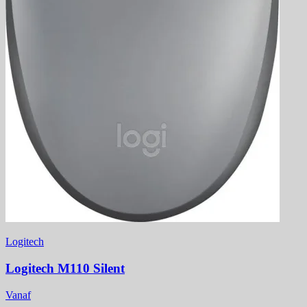
Logitech
Logitech M110 Silent
Vanaf