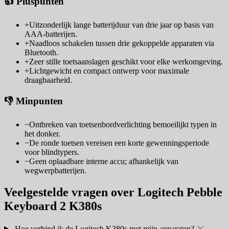
👍 Pluspunten
+
Uitzonderlijk lange batterijduur van drie jaar op basis van
AAA-batterijen.
+
Naadloos schakelen tussen drie gekoppelde apparaten via
Bluetooth.
+
Zeer stille toetsaanslagen geschikt voor elke werkomgeving.
+
Lichtgewicht en compact ontwerp voor maximale
draagbaarheid.
👎 Minpunten
−
Ontbreken van toetsenbordverlichting bemoeilijkt typen in
het donker.
−
De ronde toetsen vereisen een korte gewenningsperiode
voor blindtypers.
−
Geen oplaadbare interne accu; afhankelijk van
wegwerpbatterijen.
Veelgestelde vragen over Logitech Pebble
Keyboard 2 K380s
Hoe verbind ik de Logitech K380s met mijn apparaten?