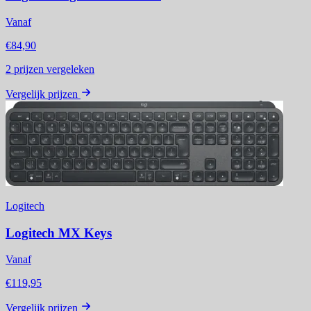
Vanaf
€84,90
2
prijzen vergeleken
Vergelijk prijzen
Logitech
Logitech MX Keys
Vanaf
€119,95
Vergelijk prijzen