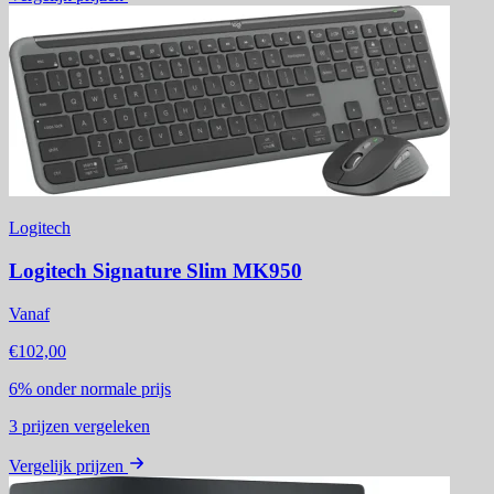
Logitech
Logitech Signature Slim MK950
Vanaf
€102,00
6%
onder normale prijs
3
prijzen vergeleken
Vergelijk prijzen