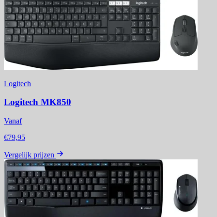
Logitech
Logitech MK850
Vanaf
€79,95
Vergelijk prijzen