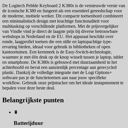
De Logitech Pebble Keyboard 2 K380s is de vernieuwde versie van
de iconische K380 en fungeert als een essentieel gereedschap voor
de moderne, mobiele werker. Dit compacte toetsenbord combineert
een minimalistisch design met krachtige functionaliteit voor
multitasking op verschillende platformen. Met de prijsvergelijker
van Vindle vind je direct de laagste prijs bij diverse betrouwbare
webshops in Nederland en de EU. Het apparaat beschikt over
ronde, laagprofiel toetsen die een stille en laptopachtige type-
ervaring bieden, ideaal voor gebruik in bibliotheken of open
kantoortuinen. Een kernmerk is de Easy-Switch-technologie,
waarmee je met één druk op de knop wisselt tussen je laptop, tablet
en smartphone. De K380s is gebouwd met duurzaamheid in het
achterhoofd en bevat een aanzienlijk percentage aan gerecycled
plastic. Dankzij de volledige integratie met de Logi Options+
software pas je de functietoetsen aan naar jouw specifieke
workflow. Gebruik onze prijstracker om het ideale instapmoment te
bepalen voor deze beste deal.
Belangrijkste punten
🔋
Batterijduur