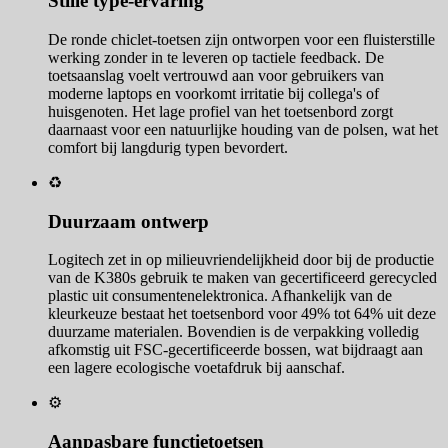
Stille type-ervaring
De ronde chiclet-toetsen zijn ontworpen voor een fluisterstille
werking zonder in te leveren op tactiele feedback. De
toetsaanslag voelt vertrouwd aan voor gebruikers van
moderne laptops en voorkomt irritatie bij collega's of
huisgenoten. Het lage profiel van het toetsenbord zorgt
daarnaast voor een natuurlijke houding van de polsen, wat het
comfort bij langdurig typen bevordert.
♻️
Duurzaam ontwerp
Logitech zet in op milieuvriendelijkheid door bij de productie
van de K380s gebruik te maken van gecertificeerd gerecycled
plastic uit consumentenelektronica. Afhankelijk van de
kleurkeuze bestaat het toetsenbord voor 49% tot 64% uit deze
duurzame materialen. Bovendien is de verpakking volledig
afkomstig uit FSC-gecertificeerde bossen, wat bijdraagt aan
een lagere ecologische voetafdruk bij aanschaf.
⚙️
Aanpasbare functietoetsen