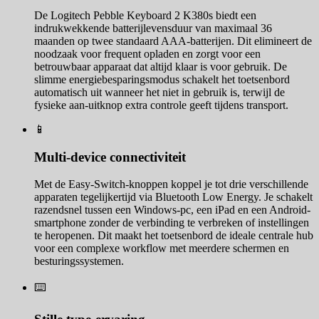
De Logitech Pebble Keyboard 2 K380s biedt een
indrukwekkende batterijlevensduur van maximaal 36
maanden op twee standaard AAA-batterijen. Dit elimineert de
noodzaak voor frequent opladen en zorgt voor een
betrouwbaar apparaat dat altijd klaar is voor gebruik. De
slimme energiebesparingsmodus schakelt het toetsenbord
automatisch uit wanneer het niet in gebruik is, terwijl de
fysieke aan-uitknop extra controle geeft tijdens transport.
📱
Multi-device connectiviteit
Met de Easy-Switch-knoppen koppel je tot drie verschillende
apparaten tegelijkertijd via Bluetooth Low Energy. Je schakelt
razendsnel tussen een Windows-pc, een iPad en een Android-
smartphone zonder de verbinding te verbreken of instellingen
te heropenen. Dit maakt het toetsenbord de ideale centrale hub
voor een complexe workflow met meerdere schermen en
besturingssystemen.
⌨️