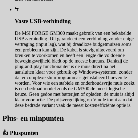
🔌
Vaste USB-verbinding
De MSI FORGE GM300 maakt gebruik van een bekabelde
USB-verbinding. Dit garandeert een verbinding zonder enige
vertraging (input lag), wat bij draadloze budgetmuizen soms
een probleem kan zijn. De kabel is stevig uitgevoerd om
breuken te voorkomen en heeft een lengte die voldoende
bewegingsvrijheid biedt op de meeste bureaus. Dankzij de
plug-and-play functionaliteit is de muis direct na het
aansluiten klaar voor gebruik op Windows-systemen, zonder
dat er complexe stuurprogramma's geïnstalleerd hoeven te
worden. Voor wie een stabiele en onderhoudsvrije muis zoekt,
is een bedraad model zoals de GM300 de meest logische
keuze. Geen gedoe met batterijen of opladen; de muis is altijd
klaar voor actie. De prijsvergelijking op Vindle toont aan dat
deze bedrade variant vaak de meest kostenefficiënte optie is.
Plus- en minpunten
👍 Pluspunten