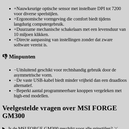
+
Nauwkeurige optische sensor met instelbare DPI tot 7200
voor diverse speelstijlen.
+
Ergonomische vormgeving die comfort biedt tijdens
langdurig computergebruik.
+
Duurzame mechanische schakelaars met een levensduur van
10 miljoen klikken.
+
Directe aanpassing van instellingen zonder dat zware
software vereist is.
👎 Minpunten
−
Uitsluitend geschikt voor rechtshandig gebruik door de
asymmetrische vorm.
−
De vaste USB-kabel biedt minder vrijheid dan een draadloos
alternatief.
−
Beperkt aantal programmeerbare knoppen vergeleken met
high-end modellen.
Veelgestelde vragen over MSI FORGE
GM300
Is de MSI FORGE GM300 geschikt voor alle gripstijlen?