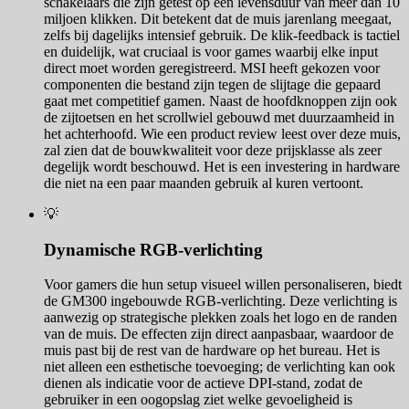
schakelaars die zijn getest op een levensduur van meer dan 10
miljoen klikken. Dit betekent dat de muis jarenlang meegaat,
zelfs bij dagelijks intensief gebruik. De klik-feedback is tactiel
en duidelijk, wat cruciaal is voor games waarbij elke input
direct moet worden geregistreerd. MSI heeft gekozen voor
componenten die bestand zijn tegen de slijtage die gepaard
gaat met competitief gamen. Naast de hoofdknoppen zijn ook
de zijtoetsen en het scrollwiel gebouwd met duurzaamheid in
het achterhoofd. Wie een product review leest over deze muis,
zal zien dat de bouwkwaliteit voor deze prijsklasse als zeer
degelijk wordt beschouwd. Het is een investering in hardware
die niet na een paar maanden gebruik al kuren vertoont.
💡
Dynamische RGB-verlichting
Voor gamers die hun setup visueel willen personaliseren, biedt
de GM300 ingebouwde RGB-verlichting. Deze verlichting is
aanwezig op strategische plekken zoals het logo en de randen
van de muis. De effecten zijn direct aanpasbaar, waardoor de
muis past bij de rest van de hardware op het bureau. Het is
niet alleen een esthetische toevoeging; de verlichting kan ook
dienen als indicatie voor de actieve DPI-stand, zodat de
gebruiker in een oogopslag ziet welke gevoeligheid is