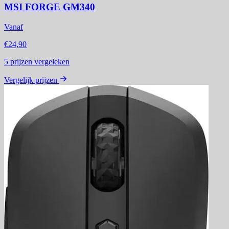
MSI FORGE GM340
Vanaf
€24,90
5
prijzen vergeleken
Vergelijk prijzen