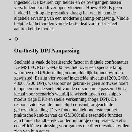
ingesteld. De kleuren zijn helder en de overgangen tussen
verschillende modi verlopen vloeiend. Hoewel RGB geen
invloed heeft op de prestaties, draagt het wel bij aan de
algehele ervaring van een moderne gaming-omgeving. Vindle
helpt je bij het vinden van de beste deal voor dit visueel
aantrekkelijke model.
⚙️
On-the-fly DPI Aanpassing
Snelheid is vaak de beslissende factor in digitale confrontaties.
De MSI FORGE GM300 beschikt over een speciale knop
waarmee de DPI-instellingen onmiddellijk kunnen worden
gewijzigd. Er zijn vier vooraf ingestelde niveaus (1200, 2400,
4800, 7200 DPI), waardoor de gebruiker geen software hoeft
te openen om de snelheid van de cursor aan te passen. Dit is
ideaal voor scenario's waarbij je wisselt tussen een sniper-
modus (lage DPI) en snelle verkenning (hoge DPI). De
responsiviteit van de muis blijft constant, ongeacht de
gekozen instelling. Deze functionaliteit onderstreept het
praktische karakter van de GM300: alle essentiële functies
zijn binnen handbereik zonder onnodige complexiteit. Het is
een efficiënte oplossing voor gamers die direct resultaat willen
zien van hun acties.