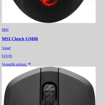
MSI
MSI Clutch GM08
Vanaf
€19,95
Vergelijk prijzen