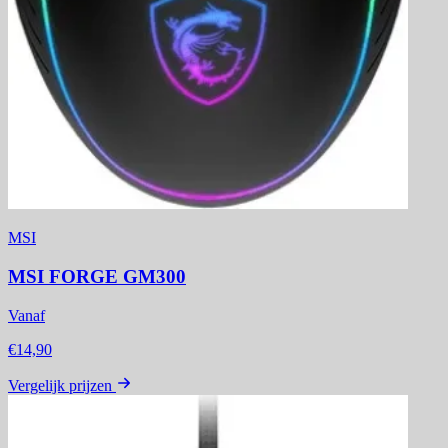
MSI
MSI FORGE GM300
Vanaf
€14,90
Vergelijk prijzen