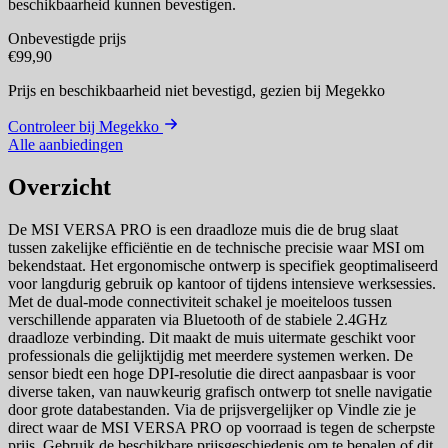
beschikbaarheid kunnen bevestigen.
Onbevestigde prijs
€99,90
Prijs en beschikbaarheid niet bevestigd,
gezien bij Megekko
Controleer bij Megekko
Alle aanbiedingen
Overzicht
De MSI VERSA PRO is een draadloze muis die de brug slaat
tussen zakelijke efficiëntie en de technische precisie waar MSI om
bekendstaat. Het ergonomische ontwerp is specifiek geoptimaliseerd
voor langdurig gebruik op kantoor of tijdens intensieve werksessies.
Met de dual-mode connectiviteit schakel je moeiteloos tussen
verschillende apparaten via Bluetooth of de stabiele 2.4GHz
draadloze verbinding. Dit maakt de muis uitermate geschikt voor
professionals die gelijktijdig met meerdere systemen werken. De
sensor biedt een hoge DPI-resolutie die direct aanpasbaar is voor
diverse taken, van nauwkeurig grafisch ontwerp tot snelle navigatie
door grote databestanden. Via de prijsvergelijker op Vindle zie je
direct waar de MSI VERSA PRO op voorraad is tegen de scherpste
prijs. Gebruik de beschikbare prijsgeschiedenis om te bepalen of dit