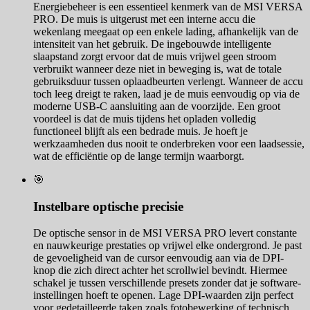
Energiebeheer is een essentieel kenmerk van de MSI VERSA
PRO. De muis is uitgerust met een interne accu die
wekenlang meegaat op een enkele lading, afhankelijk van de
intensiteit van het gebruik. De ingebouwde intelligente
slaapstand zorgt ervoor dat de muis vrijwel geen stroom
verbruikt wanneer deze niet in beweging is, wat de totale
gebruiksduur tussen oplaadbeurten verlengt. Wanneer de accu
toch leeg dreigt te raken, laad je de muis eenvoudig op via de
moderne USB-C aansluiting aan de voorzijde. Een groot
voordeel is dat de muis tijdens het opladen volledig
functioneel blijft als een bedrade muis. Je hoeft je
werkzaamheden dus nooit te onderbreken voor een laadsessie,
wat de efficiëntie op de lange termijn waarborgt.
🎯
Instelbare optische precisie
De optische sensor in de MSI VERSA PRO levert constante
en nauwkeurige prestaties op vrijwel elke ondergrond. Je past
de gevoeligheid van de cursor eenvoudig aan via de DPI-
knop die zich direct achter het scrollwiel bevindt. Hiermee
schakel je tussen verschillende presets zonder dat je software-
instellingen hoeft te openen. Lage DPI-waarden zijn perfect
voor gedetailleerde taken zoals fotobewerking of technisch