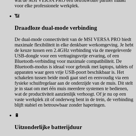
wat de MSI VERSA PRO een betrouwbare partner maakt
voor elke professionele werkplek.
📶
Draadloze dual-mode verbinding
De dual-mode connectiviteit van de MSI VERSA PRO biedt
maximale flexibiliteit in elke denkbare werkomgeving. Je hebt
de keuze tussen een 2.4GHz verbinding via de meegeleverde
USB-dongle voor een vertragingsvrije ervaring, of een
Bluetooth-verbinding voor maximale compatibiliteit. De
Bluetooth-modus is ideaal voor gebruik met laptops, tablets of
apparaten waar geen vrije USB-poort beschikbaar is. Het
schakelen tussen beide modi gaat snel en eenvoudig via een
fysieke schuifregelaar aan de onderzijde van de muis. Dit stelt
je in staat om met één muis meerdere systemen te bedienen,
wat de productiviteit aanzienlijk verhoogt. Of je nu op een
vaste werkplek zit of onderweg bent in de trein, de verbinding
blijft stabiel en betrouwbaar zonder haperingen.
🔋
Uitzonderlijke batterijduur