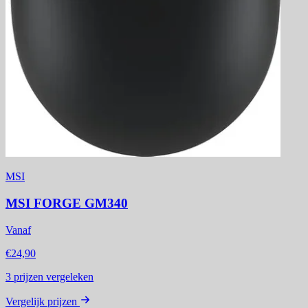
MSI
MSI FORGE GM340
Vanaf
€24,90
3
prijzen vergeleken
Vergelijk prijzen