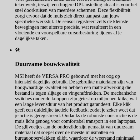
tekenwerk, terwijl een hogere DPI-instelling ideaal is voor het
snel doorkruisen van meerdere schermen. Deze flexibiliteit
zorgt ervoor dat de muis zich direct aanpast aan jouw
specifieke werkstijl. De sensor registreert zelfs de kleinste
bewegingen met uiterste precisie, wat resulteert in een
vloeiende en voorspelbare cursorbesturing tijdens al je
dagelijkse taken.
🛠️
Duurzame bouwkwaliteit
MSI heeft de VERSA PRO gebouwd met het oog op
intensief dagelijks gebruik. De gebruikte materialen zijn van
hoogwaardige kwaliteit en hebben een matte afwerking die
bestand is tegen slijtage en vingerafdrukken. De mechanische
switches onder de knoppen zijn getest op miljoenen kliks, wat
een lange levensduur van het product garandeert. Elke klik
geeft een duidelijke tactiele feedback, zodat je zeker weet dat
je actie is geregistreerd. Ondanks de robuuste constructie is de
muis licht genoeg voor comfortabel transport in een laptoptas.
De glijvoetjes aan de onderzijde zijn gemaakt van duurzaam
materiaal dat soepel over de meeste muismatten en
bureauoppervlakken glijdt, waardoor de weerstand minimaal