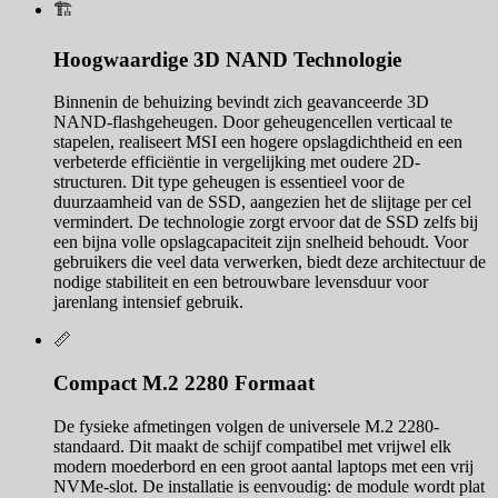
🏗️
Hoogwaardige 3D NAND Technologie
Binnenin de behuizing bevindt zich geavanceerde 3D
NAND-flashgeheugen. Door geheugencellen verticaal te
stapelen, realiseert MSI een hogere opslagdichtheid en een
verbeterde efficiëntie in vergelijking met oudere 2D-
structuren. Dit type geheugen is essentieel voor de
duurzaamheid van de SSD, aangezien het de slijtage per cel
vermindert. De technologie zorgt ervoor dat de SSD zelfs bij
een bijna volle opslagcapaciteit zijn snelheid behoudt. Voor
gebruikers die veel data verwerken, biedt deze architectuur de
nodige stabiliteit en een betrouwbare levensduur voor
jarenlang intensief gebruik.
📏
Compact M.2 2280 Formaat
De fysieke afmetingen volgen de universele M.2 2280-
standaard. Dit maakt de schijf compatibel met vrijwel elk
modern moederbord en een groot aantal laptops met een vrij
NVMe-slot. De installatie is eenvoudig: de module wordt plat