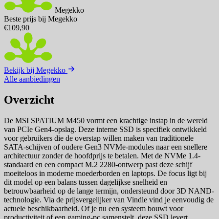
Megekko
Beste prijs bij Megekko
€109,90
Bekijk bij Megekko
Alle aanbiedingen
Overzicht
De MSI SPATIUM M450 vormt een krachtige instap in de wereld
van PCIe Gen4-opslag. Deze interne SSD is specifiek ontwikkeld
voor gebruikers die de overstap willen maken van traditionele
SATA-schijven of oudere Gen3 NVMe-modules naar een snellere
architectuur zonder de hoofdprijs te betalen. Met de NVMe 1.4-
standaard en een compact M.2 2280-ontwerp past deze schijf
moeiteloos in moderne moederborden en laptops. De focus ligt bij
dit model op een balans tussen dagelijkse snelheid en
betrouwbaarheid op de lange termijn, ondersteund door 3D NAND-
technologie. Via de prijsvergelijker van Vindle vind je eenvoudig de
actuele beschikbaarheid. Of je nu een systeem bouwt voor
productiviteit of een gaming-pc samenstelt, deze SSD levert