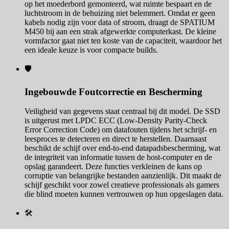
op het moederbord gemonteerd, wat ruimte bespaart en de
luchtstroom in de behuizing niet belemmert. Omdat er geen
kabels nodig zijn voor data of stroom, draagt de SPATIUM
M450 bij aan een strak afgewerkte computerkast. De kleine
vormfactor gaat niet ten koste van de capaciteit, waardoor het
een ideale keuze is voor compacte builds.
🛡️
Ingebouwde Foutcorrectie en Bescherming
Veiligheid van gegevens staat centraal bij dit model. De SSD
is uitgerust met LPDC ECC (Low-Density Parity-Check
Error Correction Code) om datafouten tijdens het schrijf- en
leesproces te detecteren en direct te herstellen. Daarnaast
beschikt de schijf over end-to-end datapadsbescherming, wat
de integriteit van informatie tussen de host-computer en de
opslag garandeert. Deze functies verkleinen de kans op
corruptie van belangrijke bestanden aanzienlijk. Dit maakt de
schijf geschikt voor zowel creatieve professionals als gamers
die blind moeten kunnen vertrouwen op hun opgeslagen data.
🛠️