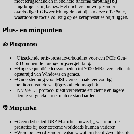
moet terugschakelen in snelheid (thermal throttling) bij
langdurige schrijfacties. Het nuchtere ontwerp zonder
overbodige RGB-verlichting draagt bij aan deze efficiëntie,
waardoor de focus volledig op de kernprestaties blijft liggen.
Plus- en minpunten
👍 Pluspunten
+
Uitstekende prijs-prestatieverhouding voor een PCIe Gen4
SSD binnen de huidige prijsvergelijking.
+
Hoge sequentiële leessnelheden tot 3600 MB/s versnellen de
opstarttijd van Windows en games.
+
Ondersteuning voor MSI Center maakt eenvoudig
monitoren van de schijfgezondheid mogelijk.
+
NVMe 1.4-protocol biedt verbeterde efficiëntie en lagere
latentie vergeleken met oudere standaarden.
👎 Minpunten
−
Geen dedicated DRAM-cache aanwezig, waardoor de
prestaties bij zeer extreme workloads kunnen variëren.
−
Wordt geleverd zonder heatsink, wat bij slecht geventileerde