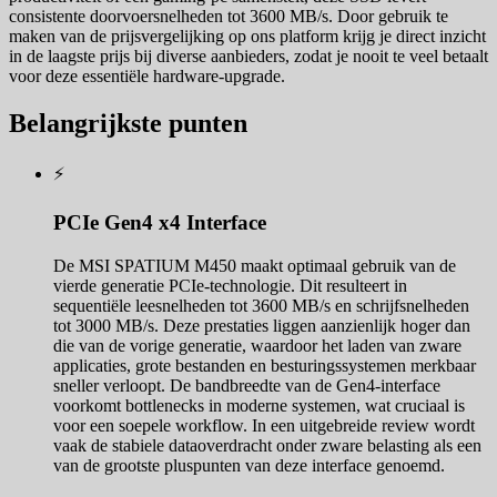
consistente doorvoersnelheden tot 3600 MB/s. Door gebruik te
maken van de prijsvergelijking op ons platform krijg je direct inzicht
in de laagste prijs bij diverse aanbieders, zodat je nooit te veel betaalt
voor deze essentiële hardware-upgrade.
Belangrijkste punten
⚡
PCIe Gen4 x4 Interface
De MSI SPATIUM M450 maakt optimaal gebruik van de
vierde generatie PCIe-technologie. Dit resulteert in
sequentiële leesnelheden tot 3600 MB/s en schrijfsnelheden
tot 3000 MB/s. Deze prestaties liggen aanzienlijk hoger dan
die van de vorige generatie, waardoor het laden van zware
applicaties, grote bestanden en besturingssystemen merkbaar
sneller verloopt. De bandbreedte van de Gen4-interface
voorkomt bottlenecks in moderne systemen, wat cruciaal is
voor een soepele workflow. In een uitgebreide review wordt
vaak de stabiele dataoverdracht onder zware belasting als een
van de grootste pluspunten van deze interface genoemd.