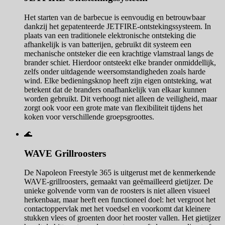
Het starten van de barbecue is eenvoudig en betrouwbaar
dankzij het gepatenteerde JETFIRE-ontstekingssysteem. In
plaats van een traditionele elektronische ontsteking die
afhankelijk is van batterijen, gebruikt dit systeem een
mechanische ontsteker die een krachtige vlamstraal langs de
brander schiet. Hierdoor ontsteekt elke brander onmiddellijk,
zelfs onder uitdagende weersomstandigheden zoals harde
wind. Elke bedieningsknop heeft zijn eigen ontsteking, wat
betekent dat de branders onafhankelijk van elkaar kunnen
worden gebruikt. Dit verhoogt niet alleen de veiligheid, maar
zorgt ook voor een grote mate van flexibiliteit tijdens het
koken voor verschillende groepsgroottes.
🌊
WAVE Grillroosters
De Napoleon Freestyle 365 is uitgerust met de kenmerkende
WAVE-grillroosters, gemaakt van geëmailleerd gietijzer. De
unieke golvende vorm van de roosters is niet alleen visueel
herkenbaar, maar heeft een functioneel doel: het vergroot het
contactoppervlak met het voedsel en voorkomt dat kleinere
stukken vlees of groenten door het rooster vallen. Het gietijzer