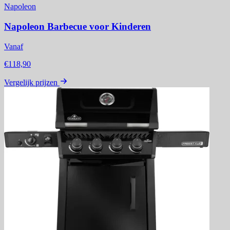
Napoleon
Napoleon Barbecue voor Kinderen
Vanaf
€118,90
Vergelijk prijzen