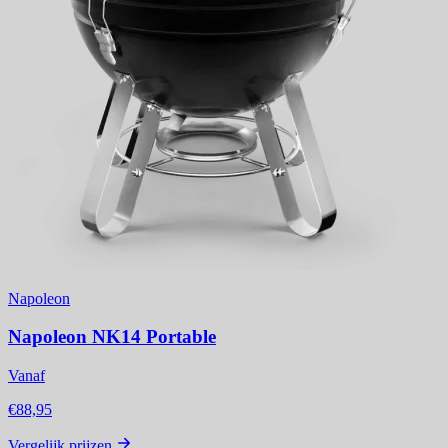
Napoleon
Napoleon NK14 Portable
Vanaf
€88,95
Vergelijk prijzen