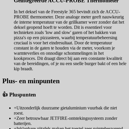
Geïntegreerde ACCU-PROBE Thermometer
In het deksel van de Freestyle 365 bevindt zich de ACCU-
PROBE thermometer. Deze analoge meter geeft nauwkeurig
de interne temperatuur van de grillkamer weer zonder dat het
deksel geopend hoeft te worden. Dit is essentieel voor
technieken zoals 'low and slow' garen of het bakken van
pizza's op een pizzasteen, waarbij temperatuurbeheersing
cruciaal is voor het eindresultaat. Door de temperatuur
constant in de gaten te houden via de meter, voorkom je
warmteverlies en onnodige schommelingen in het
kookproces. Dit draagt direct bij aan een constante kwaliteit
van de bereidingen, of je nu een snelle burger bakt of een hele
kip braadt.
Plus- en minpunten
👍 Pluspunten
+
Uitzonderlijk duurzame gietaluminium vuurbak die niet
roest.
+
Zeer betrouwbaar JETFIRE-ontstekingssysteem zonder
batterijen.
+
Inklapbare zijtafels maken het toestel zeer ruimtebesparend.