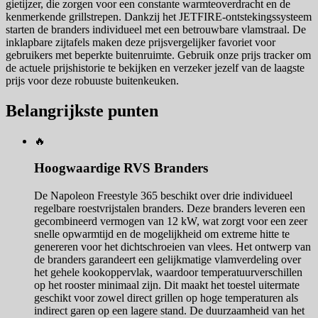
gietijzer, die zorgen voor een constante warmteoverdracht en de
kenmerkende grillstrepen. Dankzij het JETFIRE-ontstekingssysteem
starten de branders individueel met een betrouwbare vlamstraal. De
inklapbare zijtafels maken deze prijsvergelijker favoriet voor
gebruikers met beperkte buitenruimte. Gebruik onze prijs tracker om
de actuele prijshistorie te bekijken en verzeker jezelf van de laagste
prijs voor deze robuuste buitenkeuken.
Belangrijkste punten
🔥
Hoogwaardige RVS Branders
De Napoleon Freestyle 365 beschikt over drie individueel
regelbare roestvrijstalen branders. Deze branders leveren een
gecombineerd vermogen van 12 kW, wat zorgt voor een zeer
snelle opwarmtijd en de mogelijkheid om extreme hitte te
genereren voor het dichtschroeien van vlees. Het ontwerp van
de branders garandeert een gelijkmatige vlamverdeling over
het gehele kookoppervlak, waardoor temperatuurverschillen
op het rooster minimaal zijn. Dit maakt het toestel uitermate
geschikt voor zowel direct grillen op hoge temperaturen als
indirect garen op een lagere stand. De duurzaamheid van het