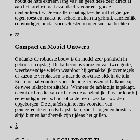
houdt de hitte extreem lang vast en geeft deze zeer direct af
aan het product, wat essentieel is voor een goede
maillardreactie. De emaillen coating beschermt het gietijzer
tegen roest en maakt het schoonmaken na gebruik aanzienlijk
eenvoudiger, omdat voedselresten minder snel aanhechten.
⚖️
Compact en Mobiel Ontwerp
Ondanks de robuuste bouw is dit model zeer praktisch in
gebruik en opslag. De barbecue is voorzien van twee grote,
weerbestendige wielen waardoor hij gemakkelijk over tegels
of gazon te verplaatsen is naar de gewenste plek in de tuin.
Een cruciaal voordeel voor kleinere terrassen of balkons zijn
de twee inklapbare zijtafels. Wanneer de tafels zijn ingeklapt,
neemt de breedte van de barbecue aanzienlijk af, waardoor hij
eenvoudig in een schuur of onder een hoes kan worden
opgeborgen. De zijtafels zijn tevens voorzien van
geïntegreerde gereedschapshaken, zodat tangen en borstels
altijd binnen handbereik zijn tijdens het grillen.
🌡️