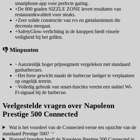
smartphone-app voor perfecte garing.
+
De 800 graden SIZZLE ZONE levert resultaten van
restaurantkwaliteit voor steaks.
+
Zeer solide constructie van rvs en gietaluminium die
decennia meegaat.
+
SafetyGlow-verlichting in de knoppen biedt visuele
veiligheid bij het grillen.
👎 Minpunten
−
Aanzienlijk hoger prijssegment vergeleken met standaard
gasbarbecues.
−
Het forse gewicht maakt de barbecue lastiger te verplaatsen
op ongelijk terrein.
−
Volledig gebruik van smart-functies vereist een stabiel Wi-
Fi-signaal bij de barbecue.
Veelgestelde vragen over Napoleon
Prestige 500 Connected
Wat is het voordeel van de Connected-versie ten opzichte van de
standaard Prestige 500?
Hoeveel branders heeft de Napoleon Prestige 500 Connected in