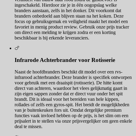
ingeschakeld. Hierdoor zie je in één oogopslag welke
branders aanstaan, zelfs in het donker. Dit voorkomt dat
branders onbedoeld aan blijven staan na het koken. Deze
focus op gebruiksgemak en veiligheid maakt het model een
favoriet in menig product review. Gebruik onze prijs tracker
om direct een melding te krijgen zodra er een korting
beschikbaar is bij erkende leveranciers.
🍗
Infrarode Achterbrander voor Rotisserie
Naast de hoofdbranders beschikt dit model over een rvs-
infrarood achterbrander. Deze brander is specifiek ontworpen
voor gebruik met een draaispit (rotisserie). De hitte komt
direct van achteren, waardoor het vlees gelijkmatig gaart in
zijn eigen sappen zonder dat er direct vuur onder het spit
brandt. Dit is ideaal voor het bereiden van hele kippen,
rollades of zelfs een gyros-spit. Het breidt de mogelijkheden
van je buitenkeuken fors uit. Omdat dergelijke premium
functies vaak invloed hebben op de prijs, is het slim om een
prijsalert in te stellen via onze prijsvergelijker om geen enkele
deal te missen.