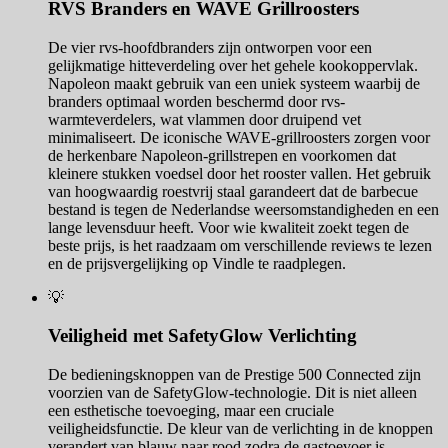
RVS Branders en WAVE Grillroosters
De vier rvs-hoofdbranders zijn ontworpen voor een
gelijkmatige hitteverdeling over het gehele kookoppervlak.
Napoleon maakt gebruik van een uniek systeem waarbij de
branders optimaal worden beschermd door rvs-
warmteverdelers, wat vlammen door druipend vet
minimaliseert. De iconische WAVE-grillroosters zorgen voor
de herkenbare Napoleon-grillstrepen en voorkomen dat
kleinere stukken voedsel door het rooster vallen. Het gebruik
van hoogwaardig roestvrij staal garandeert dat de barbecue
bestand is tegen de Nederlandse weersomstandigheden en een
lange levensduur heeft. Voor wie kwaliteit zoekt tegen de
beste prijs, is het raadzaam om verschillende reviews te lezen
en de prijsvergelijking op Vindle te raadplegen.
💡
Veiligheid met SafetyGlow Verlichting
De bedieningsknoppen van de Prestige 500 Connected zijn
voorzien van de SafetyGlow-technologie. Dit is niet alleen
een esthetische toevoeging, maar een cruciale
veiligheidsfunctie. De kleur van de verlichting in de knoppen
verandert van blauw naar rood zodra de gastoevoer is