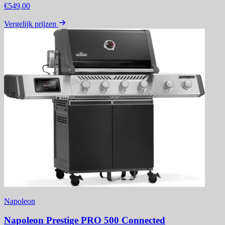
€549,00
Vergelijk prijzen
Napoleon
Napoleon Prestige PRO 500 Connected