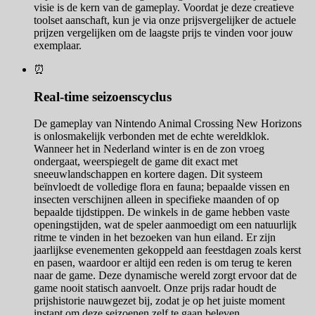
visie is de kern van de gameplay. Voordat je deze creatieve
toolset aanschaft, kun je via onze prijsvergelijker de actuele
prijzen vergelijken om de laagste prijs te vinden voor jouw
exemplaar.
⏰
Real-time seizoenscyclus
De gameplay van Nintendo Animal Crossing New Horizons
is onlosmakelijk verbonden met de echte wereldklok.
Wanneer het in Nederland winter is en de zon vroeg
ondergaat, weerspiegelt de game dit exact met
sneeuwlandschappen en kortere dagen. Dit systeem
beïnvloedt de volledige flora en fauna; bepaalde vissen en
insecten verschijnen alleen in specifieke maanden of op
bepaalde tijdstippen. De winkels in de game hebben vaste
openingstijden, wat de speler aanmoedigt om een natuurlijk
ritme te vinden in het bezoeken van hun eiland. Er zijn
jaarlijkse evenementen gekoppeld aan feestdagen zoals kerst
en pasen, waardoor er altijd een reden is om terug te keren
naar de game. Deze dynamische wereld zorgt ervoor dat de
game nooit statisch aanvoelt. Onze prijs radar houdt de
prijshistorie nauwgezet bij, zodat je op het juiste moment
instapt om deze seizoenen zelf te gaan beleven.