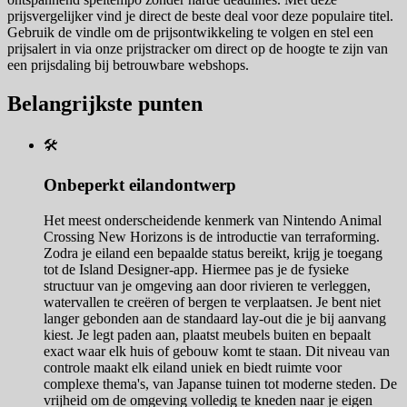
prijsvergelijker vind je direct de beste deal voor deze populaire titel.
Gebruik de vindle om de prijsontwikkeling te volgen en stel een
prijsalert in via onze prijstracker om direct op de hoogte te zijn van
een prijsdaling bij betrouwbare webshops.
Belangrijkste punten
🛠️
Onbeperkt eilandontwerp
Het meest onderscheidende kenmerk van Nintendo Animal
Crossing New Horizons is de introductie van terraforming.
Zodra je eiland een bepaalde status bereikt, krijg je toegang
tot de Island Designer-app. Hiermee pas je de fysieke
structuur van je omgeving aan door rivieren te verleggen,
watervallen te creëren of bergen te verplaatsen. Je bent niet
langer gebonden aan de standaard lay-out die je bij aanvang
kiest. Je legt paden aan, plaatst meubels buiten en bepaalt
exact waar elk huis of gebouw komt te staan. Dit niveau van
controle maakt elk eiland uniek en biedt ruimte voor
complexe thema's, van Japanse tuinen tot moderne steden. De
vrijheid om de omgeving volledig te kneden naar je eigen