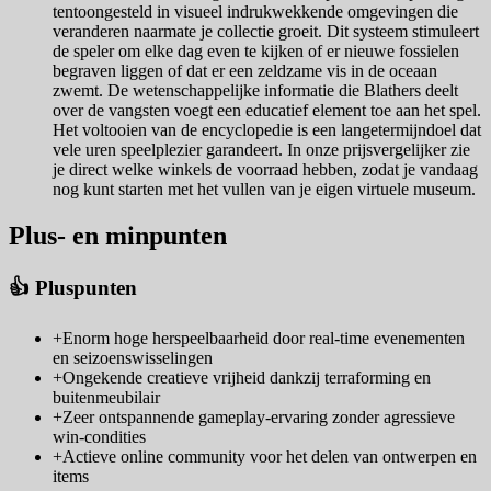
tentoongesteld in visueel indrukwekkende omgevingen die
veranderen naarmate je collectie groeit. Dit systeem stimuleert
de speler om elke dag even te kijken of er nieuwe fossielen
begraven liggen of dat er een zeldzame vis in de oceaan
zwemt. De wetenschappelijke informatie die Blathers deelt
over de vangsten voegt een educatief element toe aan het spel.
Het voltooien van de encyclopedie is een langetermijndoel dat
vele uren speelplezier garandeert. In onze prijsvergelijker zie
je direct welke winkels de voorraad hebben, zodat je vandaag
nog kunt starten met het vullen van je eigen virtuele museum.
Plus- en minpunten
👍 Pluspunten
+
Enorm hoge herspeelbaarheid door real-time evenementen
en seizoenswisselingen
+
Ongekende creatieve vrijheid dankzij terraforming en
buitenmeubilair
+
Zeer ontspannende gameplay-ervaring zonder agressieve
win-condities
+
Actieve online community voor het delen van ontwerpen en
items