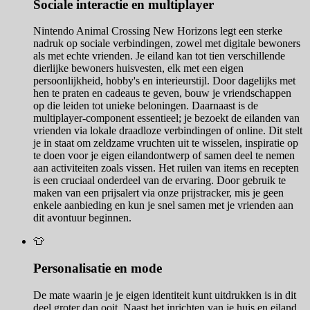
Sociale interactie en multiplayer
Nintendo Animal Crossing New Horizons legt een sterke
nadruk op sociale verbindingen, zowel met digitale bewoners
als met echte vrienden. Je eiland kan tot tien verschillende
dierlijke bewoners huisvesten, elk met een eigen
persoonlijkheid, hobby's en interieurstijl. Door dagelijks met
hen te praten en cadeaus te geven, bouw je vriendschappen
op die leiden tot unieke beloningen. Daarnaast is de
multiplayer-component essentieel; je bezoekt de eilanden van
vrienden via lokale draadloze verbindingen of online. Dit stelt
je in staat om zeldzame vruchten uit te wisselen, inspiratie op
te doen voor je eigen eilandontwerp of samen deel te nemen
aan activiteiten zoals vissen. Het ruilen van items en recepten
is een cruciaal onderdeel van de ervaring. Door gebruik te
maken van een prijsalert via onze prijstracker, mis je geen
enkele aanbieding en kun je snel samen met je vrienden aan
dit avontuur beginnen.
👕
Personalisatie en mode
De mate waarin je je eigen identiteit kunt uitdrukken is in dit
deel groter dan ooit. Naast het inrichten van je huis en eiland,