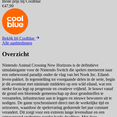
Beste prijs bij Coolblue
€47,99
Bekijk bij Coolblue
Alle aanbiedingen
Overzicht
Nintendo Animal Crossing New Horizons is de definitieve
simulatiegame voor de Nintendo Switch die spelers meeneemt naar
een onbewoond paradijs onder de vlag van het Nook Inc. Eiland-
leven-pakket. In tegenstelling tot voorgaande delen in de serie, begin
je dit avontuur met minimale middelen op een wild eiland, wat een
sterke focus legt op progressie en creatieve vrijheid. Je bouwt vanaf
de grond een bloeiende gemeenschap op door grondstoffen te
verzamelen, infrastructuur aan te leggen en nieuwe bewoners uit te
nodigen. De game synchroniseert direct met de werkelijke tijd en
seizoenen, waardoor de spelervaring gedurende het jaar constant
verandert. Dit zorgt voor een extreem lange levensduur en een
ontspannend speltempo zonder harde deadlines. Met deze