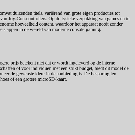
mvat duizenden titels, variërend van grote eigen producties tot
len van Joy-Con-controllers. Op de fysieke verpakking van games en in
 enorme hoeveelheid content, waardoor het apparaat nooit zonder
in te stappen in de wereld van moderne console-gaming.
re prijs betekent niet dat er wordt ingeleverd op de interne
haffen of voor individuen met een strikt budget, biedt dit model de
anneer de gewenste kleur in de aanbieding is. De besparing ten
mhoes of een grotere microSD-kaart.