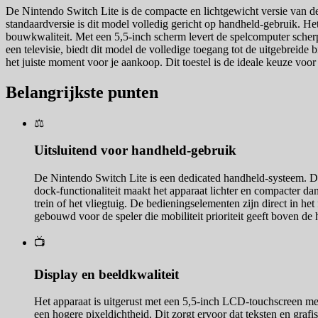
De Nintendo Switch Lite is de compacte en lichtgewicht versie van de
standaardversie is dit model volledig gericht op handheld-gebruik. Het
bouwkwaliteit. Met een 5,5-inch scherm levert de spelcomputer scherp
een televisie, biedt dit model de volledige toegang tot de uitgebreide bi
het juiste moment voor je aankoop. Dit toestel is de ideale keuze voo
Belangrijkste punten
⚖️
Uitsluitend voor handheld-gebruik
De Nintendo Switch Lite is een dedicated handheld-systeem. Dit 
dock-functionaliteit maakt het apparaat lichter en compacter da
trein of het vliegtuig. De bedieningselementen zijn direct in het
gebouwd voor de speler die mobiliteit prioriteit geeft boven de
📺
Display en beeldkwaliteit
Het apparaat is uitgerust met een 5,5-inch LCD-touchscreen met
een hogere pixeldichtheid. Dit zorgt ervoor dat teksten en gra