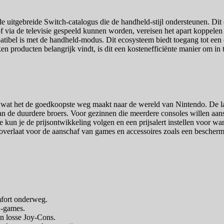
 uitgebreide Switch-catalogus die de handheld-stijl ondersteunen. Dit o
jl of via de televisie gespeeld kunnen worden, vereisen het apart koppe
patibel is met de handheld-modus. Dit ecosysteem biedt toegang tot een
ken producten belangrijk vindt, is dit een kostenefficiënte manier om 
 wat het de goedkoopste weg maakt naar de wereld van Nintendo. De lage
n de duurdere broers. Voor gezinnen die meerdere consoles willen aansc
e kun je de prijsontwikkeling volgen en een prijsalert instellen voor w
overlaat voor de aanschaf van games en accessoires zoals een bescher
mfort onderweg.
D-games.
an losse Joy-Cons.