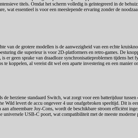
h intensieve titels. Omdat het scherm volledig is geïntegreerd in de behu
are, wat essentieel is voor een meeslepende ervaring zonder de noodza
chte van de grotere modellen is de aanwezigheid van een echte kruiskno
esturing die superieur is voor 2D-platformers en retro-games. De knoppen
, is er geen sprake van draadloze synchronisatieproblemen tijdens het 
 te koppelen, al vereist dit wel een aparte investering en een manier om
s de herziene standaard Switch, wat zorgt voor een batterijduur tussen d
he Wild levert de accu ongeveer 4 uur onafgebroken speeltijd. Dit is ee
n aan afneembare Joy-Cons, wordt de beschikbare stroom efficiënt inge
 de universele USB-C poort, wat compatibiliteit met de meeste moderne 