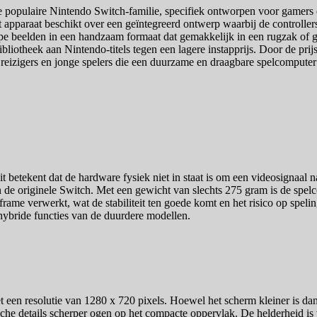
 populaire Nintendo Switch-familie, specifiek ontworpen voor gamers di
 apparaat beschikt over een geïntegreerd ontwerp waarbij de controllers
e beelden in een handzaam formaat dat gemakkelijk in een rugzak of gr
bliotheek aan Nintendo-titels tegen een lagere instapprijs. Door de prijsh
r reizigers en jonge spelers die een duurzame en draagbare spelcompute
betekent dat de hardware fysiek niet in staat is om een videosignaal na
n de originele Switch. Met een gewicht van slechts 275 gram is de spelc
 frame verwerkt, wat de stabiliteit ten goede komt en het risico op speli
 hybride functies van de duurdere modellen.
 een resolutie van 1280 x 720 pixels. Hoewel het scherm kleiner is dan
fische details scherper ogen op het compacte oppervlak. De helderheid 