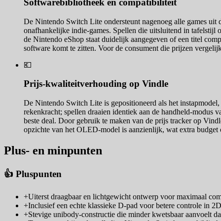
Softwarebibliotheek en compatibiliteit
De Nintendo Switch Lite ondersteunt nagenoeg alle games uit de
onafhankelijke indie-games. Spellen die uitsluitend in tafelsti
de Nintendo eShop staat duidelijk aangegeven of een titel com
software komt te zitten. Voor de consument die prijzen vergelij
💶
Prijs-kwaliteitverhouding op Vindle
De Nintendo Switch Lite is gepositioneerd als het instapmodel,
rekenkracht; spellen draaien identiek aan de handheld-modus va
beste deal. Door gebruik te maken van de prijs tracker op Vindl
opzichte van het OLED-model is aanzienlijk, wat extra budget 
Plus- en minpunten
👍 Pluspunten
+
Uiterst draagbaar en lichtgewicht ontwerp voor maximaal co
+
Inclusief een echte klassieke D-pad voor betere controle in 2
+
Stevige unibody-constructie die minder kwetsbaar aanvoelt d