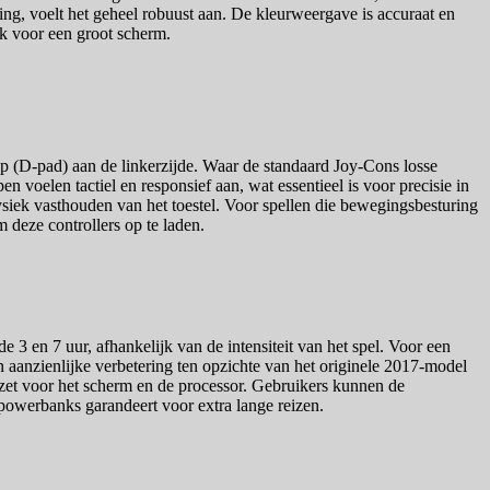
izing, voelt het geheel robuust aan. De kleurweergave is accuraat en
ak voor een groot scherm.
p (D-pad) aan de linkerzijde. Waar de standaard Joy-Cons losse
 voelen tactiel en responsief aan, wat essentieel is voor precisie in
fysiek vasthouden van het toestel. Voor spellen die bewegingsbesturing
 deze controllers op te laden.
e 3 en 7 uur, afhankelijk van de intensiteit van het spel. Voor een
n aanzienlijke verbetering ten opzichte van het originele 2017-model
zet voor het scherm en de processor. Gebruikers kunnen de
powerbanks garandeert voor extra lange reizen.