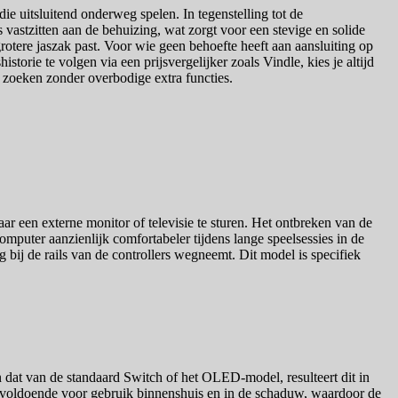
e uitsluitend onderweg spelen. In tegenstelling tot de
 vastzitten aan de behuizing, wat zorgt voor een stevige en solide
otere jaszak past. Voor wie geen behoefte heeft aan aansluiting op
istorie te volgen via een prijsvergelijker zoals Vindle, kies je altijd
r zoeken zonder overbodige extra functies.
ar een externe monitor of televisie te sturen. Het ontbreken van de
omputer aanzienlijk comfortabeler tijdens lange speelsessies in de
ng bij de rails van de controllers wegneemt. Dit model is specifiek
 dat van de standaard Switch of het OLED-model, resulteert dit in
is voldoende voor gebruik binnenshuis en in de schaduw, waardoor de