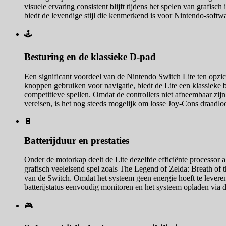
visuele ervaring consistent blijft tijdens het spelen van grafisc
biedt de levendige stijl die kenmerkend is voor Nintendo-softw
🕹️
Besturing en de klassieke D-pad
Een significant voordeel van de Nintendo Switch Lite ten opzi
knoppen gebruiken voor navigatie, biedt de Lite een klassieke b
competitieve spellen. Omdat de controllers niet afneembaar zijn
vereisen, is het nog steeds mogelijk om losse Joy-Cons draadloos
🔋
Batterijduur en prestaties
Onder de motorkap deelt de Lite dezelfde efficiënte processor al
grafisch veeleisend spel zoals The Legend of Zelda: Breath of t
van de Switch. Omdat het systeem geen energie hoeft te levere
batterijstatus eenvoudig monitoren en het systeem opladen via
🎮