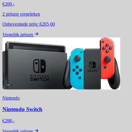
€209,-
2
prijzen vergeleken
Onbevestigde prijs:
€205,00
Vergelijk prijzen
Nintendo
Nintendo Switch
€288,-
Vergelijk prijzen