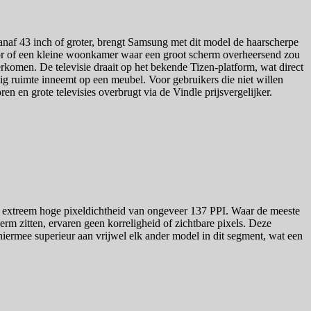
naf 43 inch of groter, brengt Samsung met dit model de haarscherpe
toor of een kleine woonkamer waar een groot scherm overheersend zou
omen. De televisie draait op het bekende Tizen-platform, wat direct
nig ruimte inneemt op een meubel. Voor gebruikers die niet willen
n en grote televisies overbrugt via de Vindle prijsvergelijker.
n extreem hoge pixeldichtheid van ongeveer 137 PPI. Waar de meeste
erm zitten, ervaren geen korreligheid of zichtbare pixels. Deze
 hiermee superieur aan vrijwel elk ander model in dit segment, wat een