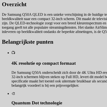
Overzicht
De Samsung Q50A QLED is een unieke verschijning in de huidige tele
beeldkwaliteit naar een compact 32-inch scherm. Dit maakt de televis
zijn. De QLED-technologie zorgt voor een breed kleurenspectrum en e
toegang geeft tot alle populaire streamingdiensten. Het slanke AirSli
inleveren op beeldkwaliteit ondanks de beperkte afmetingen, is de Q50A
Belangrijkste punten
📺
4K resolutie op compact formaat
De Samsung Q50A onderscheidt zich door de 4K Ultra HD-resolu
32-inch schermen blijven steken op Full HD, levert dit model be
specificatie maakt het toestel ook uitermate bruikbaar als secun
belangrijk voordeel is bij een prijsvergelijker.
🎨
Quantum Dot technologie