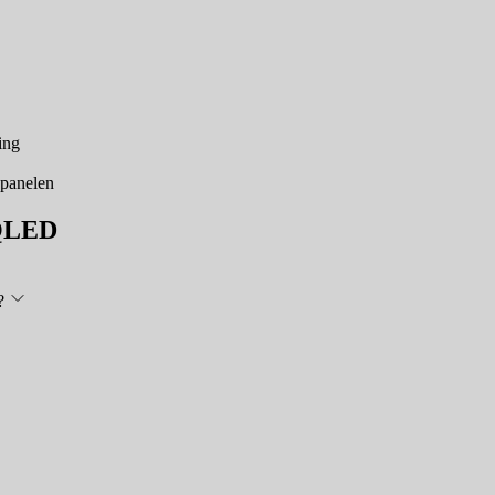
ing
-panelen
 QLED
?