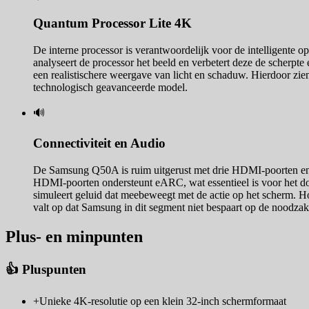
Quantum Processor Lite 4K
De interne processor is verantwoordelijk voor de intelligente o
analyseert de processor het beeld en verbetert deze de scherp
een realistischere weergave van licht en schaduw. Hierdoor zien 
technologisch geavanceerde model.
🔊
Connectiviteit en Audio
De Samsung Q50A is ruim uitgerust met drie HDMI-poorten en t
HDMI-poorten ondersteunt eARC, wat essentieel is voor het d
simuleert geluid dat meebeweegt met de actie op het scherm. Hoe
valt op dat Samsung in dit segment niet bespaart op de noodzake
Plus- en minpunten
👍 Pluspunten
+
Unieke 4K-resolutie op een klein 32-inch schermformaat