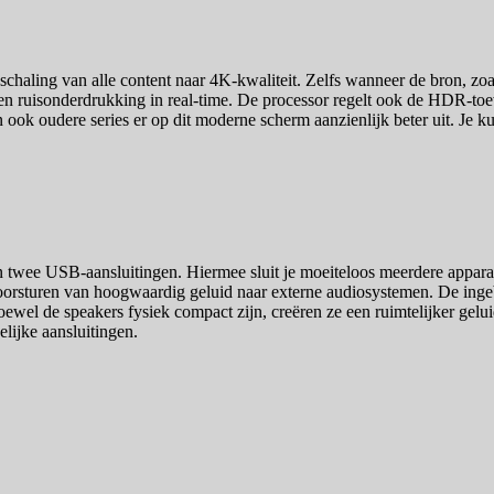
pschaling van alle content naar 4K-kwaliteit. Zelfs wanneer de bron, zo
te en ruisonderdrukking in real-time. De processor regelt ook de HDR-t
ook oudere series er op dit moderne scherm aanzienlijk beter uit. Je kun
wee USB-aansluitingen. Hiermee sluit je moeiteloos meerdere apparat
oorsturen van hoogwaardig geluid naar externe audiosystemen. De ing
wel de speakers fysiek compact zijn, creëren ze een ruimtelijker geluid
lijke aansluitingen.