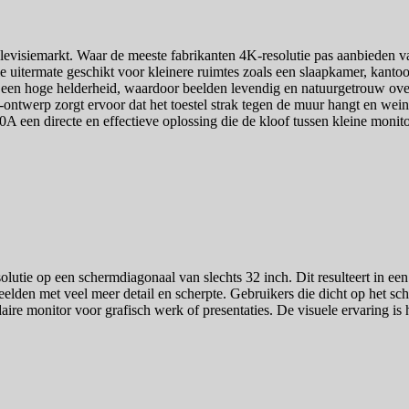
visiemarkt. Waar de meeste fabrikanten 4K-resolutie pas aanbieden va
ie uitermate geschikt voor kleinere ruimtes zoals een slaapkamer, kan
en hoge helderheid, waardoor beelden levendig en natuurgetrouw overk
m-ontwerp zorgt ervoor dat het toestel strak tegen de muur hangt en wei
 een directe en effectieve oplossing die de kloof tussen kleine monitore
tie op een schermdiagonaal van slechts 32 inch. Dit resulteert in ee
elden met veel meer detail en scherpte. Gebruikers die dicht op het sch
daire monitor voor grafisch werk of presentaties. De visuele ervaring is