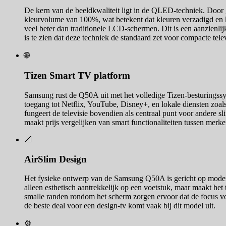
De kern van de beeldkwaliteit ligt in de QLED-techniek. Door g
kleurvolume van 100%, wat betekent dat kleuren verzadigd en k
veel beter dan traditionele LCD-schermen. Dit is een aanzienli
is te zien dat deze techniek de standaard zet voor compacte telev
🌐
Tizen Smart TV platform
Samsung rust de Q50A uit met het volledige Tizen-besturingssyst
toegang tot Netflix, YouTube, Disney+, en lokale diensten zoa
fungeert de televisie bovendien als centraal punt voor andere 
maakt prijs vergelijken van smart functionaliteiten tussen merk
📐
AirSlim Design
Het fysieke ontwerp van de Samsung Q50A is gericht op modern m
alleen esthetisch aantrekkelijk op een voetstuk, maar maakt het
smalle randen rondom het scherm zorgen ervoor dat de focus vol
de beste deal voor een design-tv komt vaak bij dit model uit.
⚙️