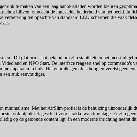
ebruik te maken van een laag nanokristallen worden kleuren geoptimalis
rachtig blijven, ongeacht de ingestelde helderheid van het beeld. In l
jke verbetering ten opzichte van standaard LED-schermen die vaak flets
isies.
eem. Dit platform staat bekend om zijn stabiliteit en het meest uitgebr
ls Videoland en NPO Start. De interface reageert snel op commando's v
slimme apparaten in huis. Het gebruiksgemak is hoog en vereist geen ex
en een stuk eenvoudiger.
inimalisme. Met het AirSlim-profiel is de behuizing uitzonderlijk dun
 toestel ook bij uitstek geschikt voor strakke wandmontage. Er zijn gee
ledig op de getoonde content ligt. In een moderne inrichting neemt dit 