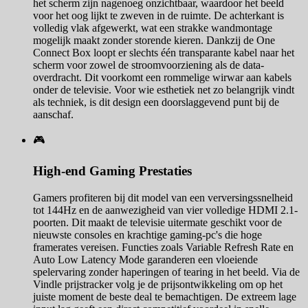
het scherm zijn nagenoeg onzichtbaar, waardoor het beeld
voor het oog lijkt te zweven in de ruimte. De achterkant is
volledig vlak afgewerkt, wat een strakke wandmontage
mogelijk maakt zonder storende kieren. Dankzij de One
Connect Box loopt er slechts één transparante kabel naar het
scherm voor zowel de stroomvoorziening als de data-
overdracht. Dit voorkomt een rommelige wirwar aan kabels
onder de televisie. Voor wie esthetiek net zo belangrijk vindt
als techniek, is dit design een doorslaggevend punt bij de
aanschaf.
🎮
High-end Gaming Prestaties
Gamers profiteren bij dit model van een verversingssnelheid
tot 144Hz en de aanwezigheid van vier volledige HDMI 2.1-
poorten. Dit maakt de televisie uitermate geschikt voor de
nieuwste consoles en krachtige gaming-pc's die hoge
framerates vereisen. Functies zoals Variable Refresh Rate en
Auto Low Latency Mode garanderen een vloeiende
spelervaring zonder haperingen of tearing in het beeld. Via de
Vindle prijstracker volg je de prijsontwikkeling om op het
juiste moment de beste deal te bemachtigen. De extreem lage