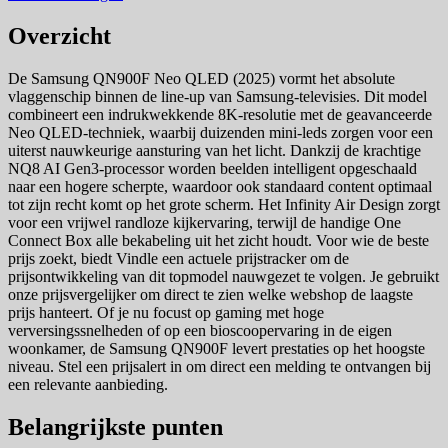
Overzicht
De Samsung QN900F Neo QLED (2025) vormt het absolute
vlaggenschip binnen de line-up van Samsung-televisies. Dit model
combineert een indrukwekkende 8K-resolutie met de geavanceerde
Neo QLED-techniek, waarbij duizenden mini-leds zorgen voor een
uiterst nauwkeurige aansturing van het licht. Dankzij de krachtige
NQ8 AI Gen3-processor worden beelden intelligent opgeschaald
naar een hogere scherpte, waardoor ook standaard content optimaal
tot zijn recht komt op het grote scherm. Het Infinity Air Design zorgt
voor een vrijwel randloze kijkervaring, terwijl de handige One
Connect Box alle bekabeling uit het zicht houdt. Voor wie de beste
prijs zoekt, biedt Vindle een actuele prijstracker om de
prijsontwikkeling van dit topmodel nauwgezet te volgen. Je gebruikt
onze prijsvergelijker om direct te zien welke webshop de laagste
prijs hanteert. Of je nu focust op gaming met hoge
verversingssnelheden of op een bioscoopervaring in de eigen
woonkamer, de Samsung QN900F levert prestaties op het hoogste
niveau. Stel een prijsalert in om direct een melding te ontvangen bij
een relevante aanbieding.
Belangrijkste punten