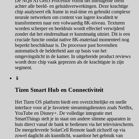
De NQ8 AI Gen3 Processor vormt het intelligente brein
achter alle beeld- en geluidsverwerkingen. Deze krachtige
chip analyseert elk frame in real-time en gebruikt complexe
neurale netwerken om content van lagere kwaliteit te
transformeren naar een volwaardig 8K-niveau. Texturen
worden scherper en beeldruis wordt effectief verwijderd
zonder dat het eindresultaat er kunstmatig uitziet. Dit is een
cruciale functie omdat native 8K-materiaal momenteel nog
beperkt beschikbaar is. De processor past bovendien
automatisch de helderheid aan op basis van het
omgevingslicht in de kamer. In uitgebreide product reviews
wordt deze chip vaak geprezen als de krachtigste in zijn
segment.
📱
Tizen Smart Hub en Connectiviteit
Het Tizen OS platform biedt een overzichtelijke en snelle
interface voor al je favoriete streamingdiensten zoals Netflix,
YouTube en Disney+. De volledige integratie met
SmartThings stelt je in staat om andere slimme apparaten in
huis direct vanaf de bank te bedienen via het televisiescherm.
De meegeleverde SolarCell Remote laadt zichzelf op via
zowel daglicht als kunstlicht, waardoor het gebruik van