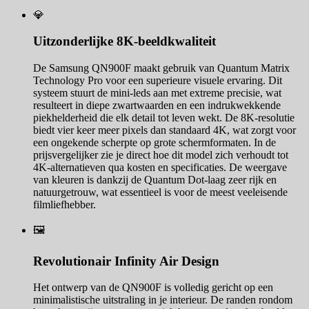
💎
Uitzonderlijke 8K-beeldkwaliteit
De Samsung QN900F maakt gebruik van Quantum Matrix
Technology Pro voor een superieure visuele ervaring. Dit
systeem stuurt de mini-leds aan met extreme precisie, wat
resulteert in diepe zwartwaarden en een indrukwekkende
piekhelderheid die elk detail tot leven wekt. De 8K-resolutie
biedt vier keer meer pixels dan standaard 4K, wat zorgt voor
een ongekende scherpte op grote schermformaten. In de
prijsvergelijker zie je direct hoe dit model zich verhoudt tot
4K-alternatieven qua kosten en specificaties. De weergave
van kleuren is dankzij de Quantum Dot-laag zeer rijk en
natuurgetrouw, wat essentieel is voor de meest veeleisende
filmliefhebber.
🖼️
Revolutionair Infinity Air Design
Het ontwerp van de QN900F is volledig gericht op een
minimalistische uitstraling in je interieur. De randen rondom