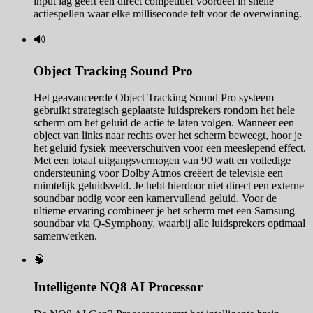
input lag geeft een direct competitief voordeel in snelle
actiespellen waar elke milliseconde telt voor de overwinning.
🔊
Object Tracking Sound Pro
Het geavanceerde Object Tracking Sound Pro systeem
gebruikt strategisch geplaatste luidsprekers rondom het hele
scherm om het geluid de actie te laten volgen. Wanneer een
object van links naar rechts over het scherm beweegt, hoor je
het geluid fysiek meeverschuiven voor een meeslepend effect.
Met een totaal uitgangsvermogen van 90 watt en volledige
ondersteuning voor Dolby Atmos creëert de televisie een
ruimtelijk geluidsveld. Je hebt hierdoor niet direct een externe
soundbar nodig voor een kamervullend geluid. Voor de
ultieme ervaring combineer je het scherm met een Samsung
soundbar via Q-Symphony, waarbij alle luidsprekers optimaal
samenwerken.
🧠
Intelligente NQ8 AI Processor